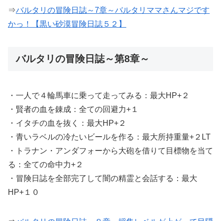
⇒
バルタリの冒険日誌～7章～バルタリママさんマジです
かっ！【黒い砂漠冒険日誌５２】
バルタリの冒険日誌～第8章～
・一人で４輪馬車に乗って走ってみる：最大HP+２
・賢者の血を錬成：全ての回避力+１
・イタチの血を抜く：最大HP+２
・青いラベルの冷たいビールを作る：最大所持重量+２LT
・トラナン・アンダフォーから大砲を借りて目標物を当て
る：全ての命中力+２
・冒険日誌を全部完了して闇の精霊と会話する：最大
HP+１０