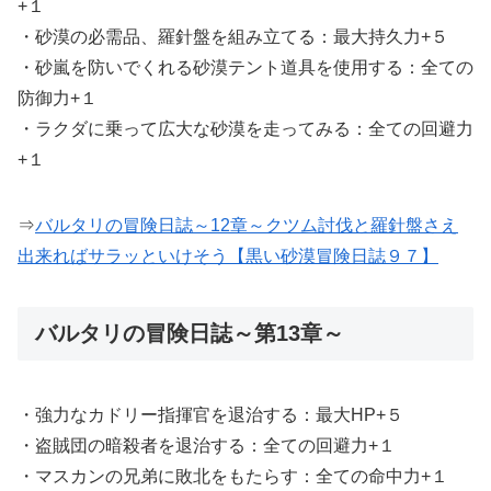
+１
・砂漠の必需品、羅針盤を組み立てる：最大持久力+５
・砂嵐を防いでくれる砂漠テント道具を使用する：全ての
防御力+１
・ラクダに乗って広大な砂漠を走ってみる：全ての回避力
+１
⇒
バルタリの冒険日誌～12章～クツム討伐と羅針盤さえ
出来ればサラッといけそう【黒い砂漠冒険日誌９７】
バルタリの冒険日誌～第13章～
・強力なカドリー指揮官を退治する：最大HP+５
・盗賊団の暗殺者を退治する：全ての回避力+１
・マスカンの兄弟に敗北をもたらす：全ての命中力+１