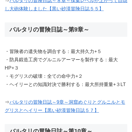
⇒
バルタリの冒険日誌～８章～採集レベルが上がって目隠
し大砲体験しました【黒い砂漠冒険日誌５５】
バルタリの冒険日誌～第9章～
・冒険者の遺失物を調合する：最大持久力+５
・防具鍛造工房でグルニルアーマーを製作する：最大
HP+３
・モグリスの破壊：全ての命中力+２
・ヘイリーとの知識対決で勝利する：最大所持重量+３LT
⇒
バルタリの冒険日誌～9章～洞窟めぐりとグルニルとモ
グリスとヘイリー【黒い砂漠冒険日誌５７】
バルタリの冒険日誌～第10章～