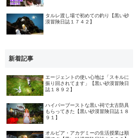
タルレ渡し場で初めての釣り【黒い砂
漠冒険日誌１７４２】
新着記事
エージェントの使い心地は「スキルに
振り回されてます」【黒い砂漠冒険日
誌１８９２】
ハイパーブーストな黒い祠で太古防具
もらってきた【黒い砂漠冒険日誌１８
９１】
オルビア・アカデミーの生活授業は順