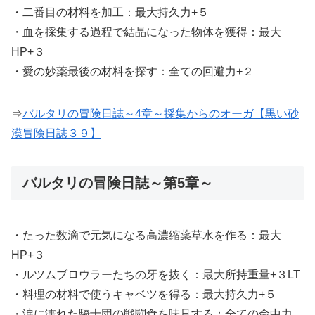
・二番目の材料を加工：最大持久力+５
・血を採集する過程で結晶になった物体を獲得：最大
HP+３
・愛の妙薬最後の材料を探す：全ての回避力+２
⇒
バルタリの冒険日誌～4章～採集からのオーガ【黒い砂
漠冒険日誌３９】
バルタリの冒険日誌～第5章～
・たった数滴で元気になる高濃縮薬草水を作る：最大
HP+３
・ルツムブロウラーたちの牙を抜く：最大所持重量+３LT
・料理の材料で使うキャベツを得る：最大持久力+５
・涙に濡れた騎士団の戦闘食を味見する：全ての命中力