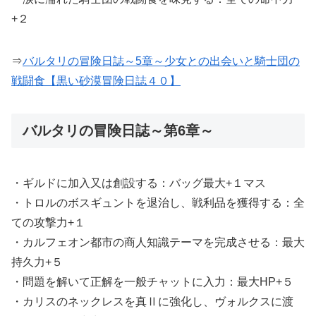
+２
⇒
バルタリの冒険日誌～5章～少女との出会いと騎士団の
戦闘食【黒い砂漠冒険日誌４０】
バルタリの冒険日誌～第6章～
・ギルドに加入又は創設する：バッグ最大+１マス
・トロルのボスギュントを退治し、戦利品を獲得する：全
ての攻撃力+１
・カルフェオン都市の商人知識テーマを完成させる：最大
持久力+５
・問題を解いて正解を一般チャットに入力：最大HP+５
・カリスのネックレスを真Ⅱに強化し、ヴォルクスに渡