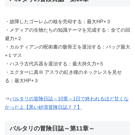
・故障したゴーレムの核を売却する：最大HP+３
・メディアの生物たちの知識テーマを完成する：全ての回
避力+２
・カルティアンの呪術書の骸骨王を退治する：バッグ最大
+１マス
・ハスラ古代兵器を退治する：最大持久力+５
・エクターに真Ⅲ アスラの紅き瞳のネックレスを見せ
る：最大HP+３
⇒
バルタリの冒険日誌～10章～1日で終われるほど甘くな
かったよ【黒い砂漠冒険日誌７７】
バルタリの冒険日誌～第11章～