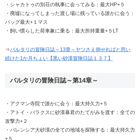
・シャカトゥの別荘の執事に会ってみる：最大HP+５
・廃墟になってしまった渡し場に残っている誰かに会う：
バッグ最大+１マス
・飼い慣らした荷車象に乗る：最大所持重量+５LT
⇒
バルタリの冒険日誌～13章～ヤツさえ倒せればと思い
続けた1か月ちょい【黒い砂漠冒険日誌１３７】
バルタリの冒険日誌～第14章～
・アクマン寺院で誰かに会う：最大持久力+５
・アトイ・バラクスに砂漠暴君のたてがみを渡す：全ての
攻撃力+２
・バレンシア大砂漠の全ての地域を探険する：最大持久力
+５