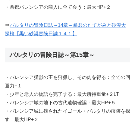
・首都バレンシアの商人に全て会う：最大HP+２
⇒
バルタリの冒険日誌～14章～暴君のたてがみと砂漠大
探検【黒い砂漠冒険日誌１４１】
バルタリの冒険日誌～第15章～
・バレンシア猛獣の王を狩猟し、その肉を得る：全ての回
避力+１
・少年と老人の物語を完了する：最大所持重量+２LT
・バレンシア城の地下の古代遺物確認：最大HP+５
・バレンシア城に残されたイゴール・バルタリの痕跡を探
す：最大HP+２