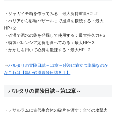
・ジャガイモ箱を作ってみる：最大所持重量+２LT
・べリアから砂粒バザールまで拠点を接続する：最大
HP+２
・砂漠で泥水の袋を発掘して使用する：最大持久力+５
・特製バレンシア定食を食べてみる：最大HP+３
・かかしを用いて心身を鍛錬する：最大HP+２
⇒
バルタリの冒険日誌～11章～砂漠に旅立つ準備なのか
なこれは【黒い砂漠冒険日誌８１】
バルタリの冒険日誌～第12章～
・デサルラムに古代生命体の破片を渡す：全ての攻撃力