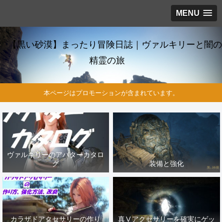
MENU
【黒い砂漠】まったり冒険日誌｜ヴァルキリーと闇の
精霊の旅
本ページはプロモーションが含まれています。
ヴァルキリーのアバターカタロ
グ
装備と強化
カラザドアクセサリーの作り
真Ⅴアクセサリーを確実にゲッ