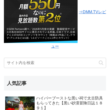
⇒DMM.TVレビ
ュー
人気記事
ハイパーブーストな黒い祠で太古防具
もらってきた【黒い砂漠冒険日誌１８
９１】