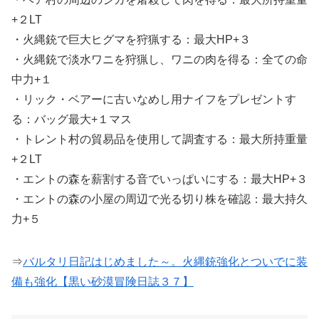
+２LT
・火縄銃で巨大ヒグマを狩猟する：最大HP+３
・火縄銃で淡水ワニを狩猟し、ワニの肉を得る：全ての命
中力+１
・リック・ベアーに古いなめし用ナイフをプレゼントす
る：バッグ最大+１マス
・トレント村の貿易品を使用して調査する：最大所持重量
+２LT
・エントの森を薪割する音でいっぱいにする：最大HP+３
・エントの森の小屋の周辺で光る切り株を確認：最大持久
力+５
⇒
バルタリ日記はじめました～。火縄銃強化とついでに装
備も強化【黒い砂漠冒険日誌３７】