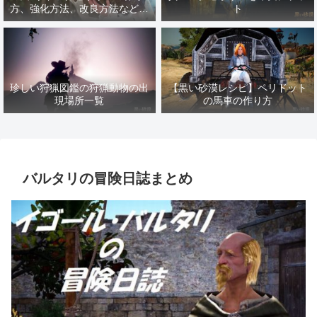
方、強化方法、改良方法などま
ト
とめ【黒い砂漠冒険日誌１４１
７】
珍しい狩猟図鑑の狩猟動物の出
【黒い砂漠レシピ】ペリドット
現場所一覧
の馬車の作り方
バルタリの冒険日誌まとめ