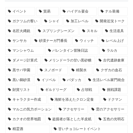
イベント
貿易
ハイデル宴会
ナル装備
ガクツムの誓い
シャイ
加工レベル
開発近況トーク
名匠火縄銃
スプリングシーズン
スキル
生活道具
サンサカ
砂漠ナーガ門番長
ウィッチ
レベル上げ
マンシャウム
バレンタイン冒険日誌
ラルカ
ダメージ計算式
メリンドーラの甘い黒砂糖
古代遺跡倉庫
黒サバ学園
スノボード
精製水
クザカの血石
黒い鵜砂漠
イソベル
バダッカ
生活レベル家門統合
財貨リスト
ギルドリーグ
占領戦
挑戦課題
キャラクター作成
海鮮を添えたクロン定食
ドクマン
マルニの気力ポーション
アクセサリー
雲のアクセサリー
カクオの世界地図
盗掘者が落とした羊皮紙
五色の光明石
精霊酒
甘いチョコレートイベント