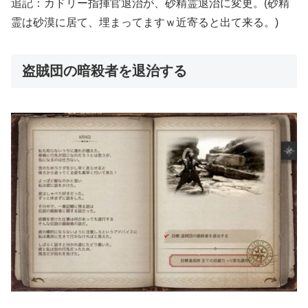
追記：カドリー指揮官退治が、砂精霊退治に変更。(砂精
霊は砂漠に居て、埋まってますｗ近寄ると出て来る。)
盗賊団の暗殺者を退治する