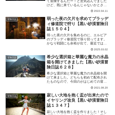
て冒険するんだー！と意気込んでました
けど、既に来ているんじゃないかとさっ
き知りましたｗまさか、既に来てるとは
2022.04.11
思ってなかったのでビックリしてます。
そーかー、果てしない冬の山に来てたか
弱った夜の欠片を求めてブラッデ
冒険日誌
ー。そうかそうかｗ
ィ修道院で狩り【黒い砂漠冒険日
誌１５０４】
弱った夜の欠片を集めるのに、エルビア
のブラッディ修道院で張り切ってます。
かなり戦闘にも余裕が出て、最近では弱
った夜の欠片もそうなんですが「赤い
2025.03.02
鐘」が出てくるのもうれしくて仕方ない
ｗアイテム収集はまだ終わりそうにない
希少な選択箱と華麗な魔力の水晶
冒険日誌
けど、ゴールは近づいている！
箱を開けてきました【黒い砂漠冒
険日誌６２８】
希少な選択箱と華麗な魔力の水晶箱を開
けて来ました。どちらも初めて配布され
たものなので、今回のがはじめての冒険
者さんも少なくないと思います、以前に
2021.08.20
家具の選択箱もありましたけど、希少な
選択箱は一味違ったワクワクを味わうこ
寂しい大地を抱く盃が出来たので
冒険日誌
とができたと思います。
イヤリング改良【黒い砂漠冒険日
誌１３４７】
寂しい大地を抱く盃を作りました！そし