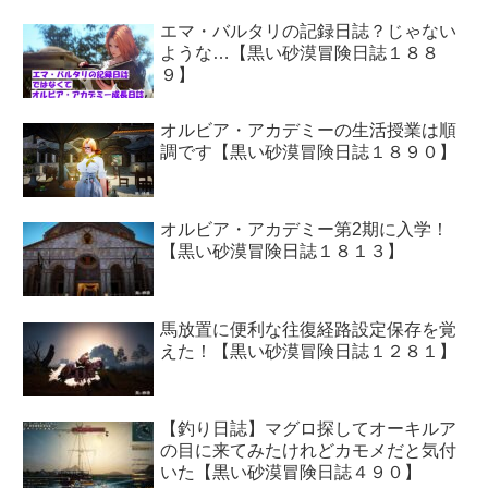
エマ・バルタリの記録日誌？じゃない
ような…【黒い砂漠冒険日誌１８８
９】
オルビア・アカデミーの生活授業は順
調です【黒い砂漠冒険日誌１８９０】
オルビア・アカデミー第2期に入学！
【黒い砂漠冒険日誌１８１３】
馬放置に便利な往復経路設定保存を覚
えた！【黒い砂漠冒険日誌１２８１】
【釣り日誌】マグロ探してオーキルア
の目に来てみたけれどカモメだと気付
いた【黒い砂漠冒険日誌４９０】