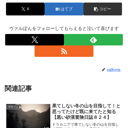
X
はてブ
コピー
ヴァルぽんをフォローしてもらえると泣いて喜びます
valkyrie
関連記事
果てしない冬の山を目指して！と
冒険日誌
思ってたけど既に来てたと知る
【黒い砂漠冒険日誌８２４】
ドラカニアで果てしない冬の山を目指し