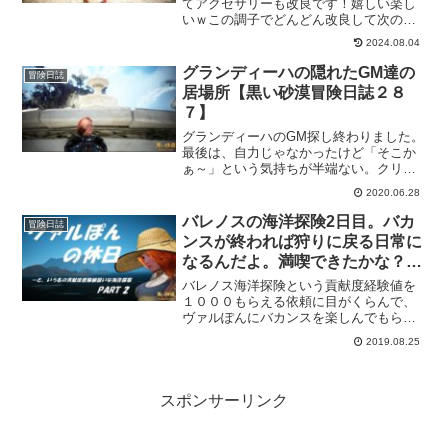
てアクセサリーも改良です！嬉しい楽し
いｗこの調子でどんどん改良して次の上
位狩り場にチャレンジ出来るようになる
2024.08.04
といいなー。その前に、全てのアクセサ
リーを真Ⅴにしないといけないんだけど
グランディーハの隠れたGM達の
冒険日誌
ｗ
居場所【黒い砂漠冒険日誌２８
７】
グランディーハのGM探し終わりました。
最後は、自力じゃなかったけど「そこか
ぁ～」という気持ちが半端ない。クリア
したからいいけど、ほんと疲れました。
2020.06.28
久しぶりに同じところをひたすらグルグ
ル回りましたよ。5人のGMを探し終わっ
バレノスの海洋探険2日目。バカ
冒険日誌
ても、報告にいくGMも「そっちかい
ンスが終われば狩りに戻る日常に
っ！」ってなる場所でしたし。いろいろ
なるんだよ。満喫できたかな？
疲れる依頼でした。
ヴァルぽんの休日 Part2【黒い砂
バレノス海洋探険という貢献度経験値を
漠冒険日誌２４】
１０００もらえる依頼に目がくらんで、
ヴァルぽんにバカンスを楽しんでもらい
ました。普段とは違った感覚で依頼をこ
2019.08.25
なすことで、狩りに疲れた身体も少しは
癒されるといいですな。
スポンサーリンク