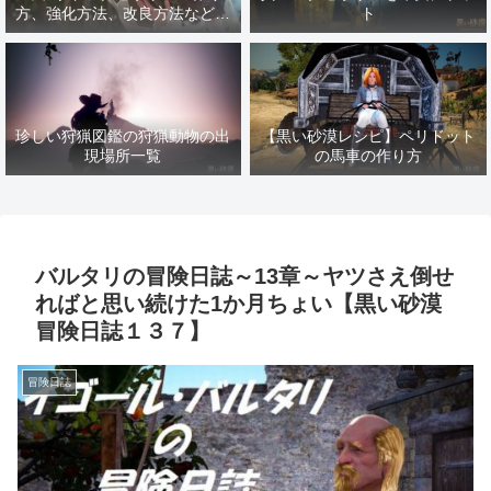
方、強化方法、改良方法などま
ト
とめ【黒い砂漠冒険日誌１４１
７】
珍しい狩猟図鑑の狩猟動物の出
【黒い砂漠レシピ】ペリドット
現場所一覧
の馬車の作り方
バルタリの冒険日誌～13章～ヤツさえ倒せ
ればと思い続けた1か月ちょい【黒い砂漠
冒険日誌１３７】
冒険日誌