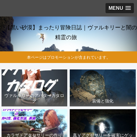
MENU
【黒い砂漠】まったり冒険日誌｜ヴァルキリーと闇の
精霊の旅
本ページはプロモーションが含まれています。
ヴァルキリーのアバターカタロ
グ
装備と強化
カラザドアクセサリーの作り
真Ⅴアクセサリーを確実にゲッ