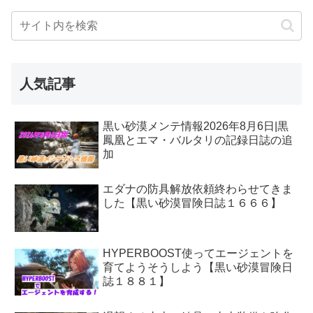
人気記事
黒い砂漠メンテ情報2026年8月6日|黒
鳳凰とエマ・バルタリの記録日誌の追
加
エダナの防具解放依頼終わらせてきま
した【黒い砂漠冒険日誌１６６６】
HYPERBOOST使ってエージェントを
育てようそうしよう【黒い砂漠冒険日
誌１８８１】