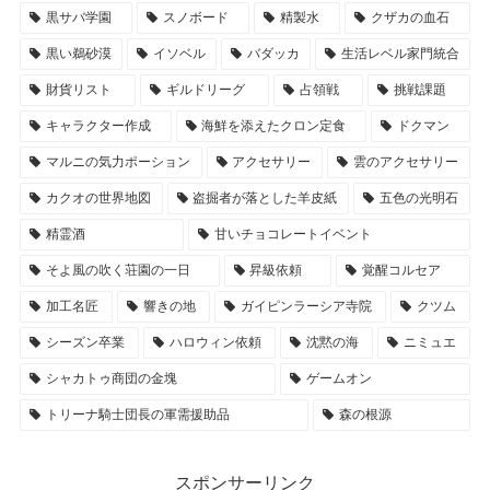
黒サバ学園
スノボード
精製水
クザカの血石
黒い鵜砂漠
イソベル
バダッカ
生活レベル家門統合
財貨リスト
ギルドリーグ
占領戦
挑戦課題
キャラクター作成
海鮮を添えたクロン定食
ドクマン
マルニの気力ポーション
アクセサリー
雲のアクセサリー
カクオの世界地図
盗掘者が落とした羊皮紙
五色の光明石
精霊酒
甘いチョコレートイベント
そよ風の吹く荘園の一日
昇級依頼
覚醒コルセア
加工名匠
響きの地
ガイピンラーシア寺院
クツム
シーズン卒業
ハロウィン依頼
沈黙の海
ニミュエ
シャカトゥ商団の金塊
ゲームオン
トリーナ騎士団長の軍需援助品
森の根源
スポンサーリンク