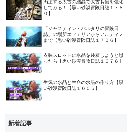
渇望する太古の結晶で太古装備を強化
してみる！【黒い砂漠冒険日誌１７８
０】
「ジャスティン・バルタリの冒険日
誌」の場所エフェリアからアルティノ
まで【黒い砂漠冒険日誌１７０６】
衣装スロットに水晶を装着しようと思
ったら【黒い砂漠冒険日誌１６７６】
生気の水晶と生命の水晶の作り方【黒
い砂漠冒険日誌１６５５】
新着記事