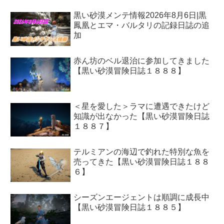
黒い砂漠メンテ情報2026年8月6日|黒
鳳凰とエマ・バルタリの記録日誌の追
加
赤ん坊のベル退治に参加してきました
【黒い砂漠冒険日誌１８８８】
＜星を愛した＞ラマに遭遇できたけど
知識が出なかった【黒い砂漠冒険日誌
１８８７】
テルミアンの海辺で釣れた特別な魚を
売ってきた【黒い砂漠冒険日誌１８８
６】
シーズンエージェントは順調に成長中
【黒い砂漠冒険日誌１８８５】