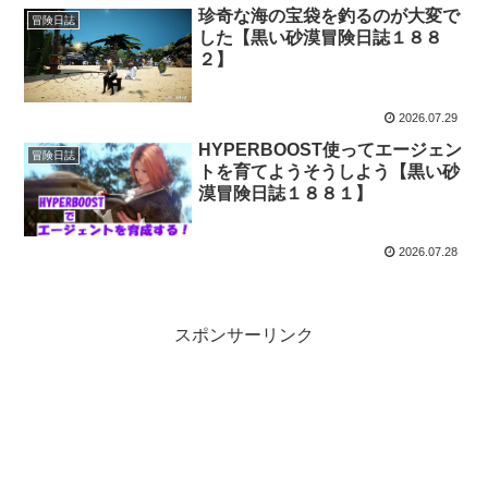
珍奇な海の宝袋を釣るのが大変で
冒険日誌
した【黒い砂漠冒険日誌１８８
２】
2026.07.29
HYPERBOOST使ってエージェン
冒険日誌
トを育てようそうしよう【黒い砂
漠冒険日誌１８８１】
2026.07.28
スポンサーリンク