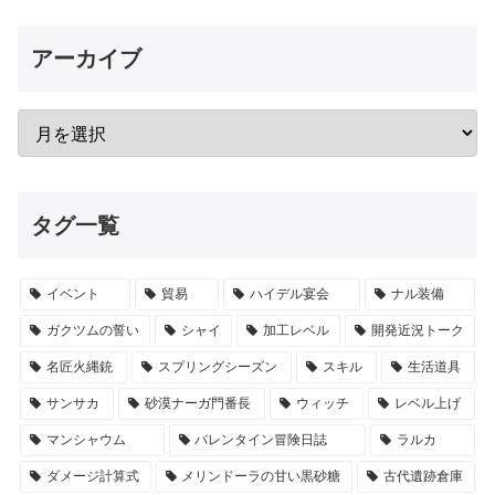
アーカイブ
タグ一覧
イベント
貿易
ハイデル宴会
ナル装備
ガクツムの誓い
シャイ
加工レベル
開発近況トーク
名匠火縄銃
スプリングシーズン
スキル
生活道具
サンサカ
砂漠ナーガ門番長
ウィッチ
レベル上げ
マンシャウム
バレンタイン冒険日誌
ラルカ
ダメージ計算式
メリンドーラの甘い黒砂糖
古代遺跡倉庫