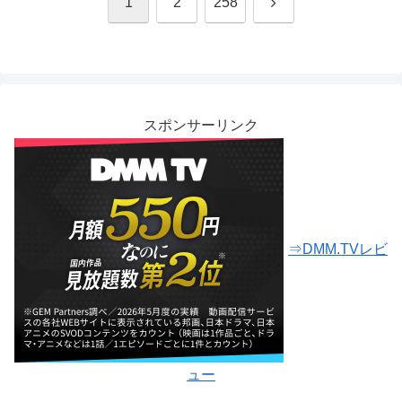
次
1
2
258
へ
スポンサーリンク
⇒DMM.TVレビ
ュー