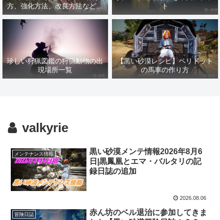
方、強化方法、改良方法などま
ト
とめ【黒い砂漠冒険日誌１４１
７】
珍しい狩猟図鑑の狩猟動物の出
【黒い砂漠レシピ】ペリドット
現場所一覧
の馬車の作り方
valkyrie
黒い砂漠メンテ情報2026年8月6
メンテナンス情報
日|黒鳳凰とエマ・バルタリの記
録日誌の追加
2026.08.06
赤ん坊のベル退治に参加してきま
冒険日誌