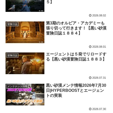
５】
2026.08.02
第3期のオルビア・アカデミーも
冒険日誌
張り切って行きます！【黒い砂漠
冒険日誌１８８４】
2026.08.01
エージェントは５発でリロードす
冒険日誌
る【黒い砂漠冒険日誌１８８３】
2026.07.31
黒い砂漠メンテ情報2026年7月30
メンテナンス情報
日|HYPERBOOSTとエージェン
トの実装
2026.07.30