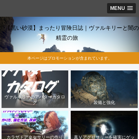
MENU
【黒い砂漠】まったり冒険日誌｜ヴァルキリーと闇の
精霊の旅
本ページはプロモーションが含まれています。
ヴァルキリーのアバターカタロ
グ
装備と強化
カラザドアクセサリーの作り
真Ⅴアクセサリーを確実にゲッ