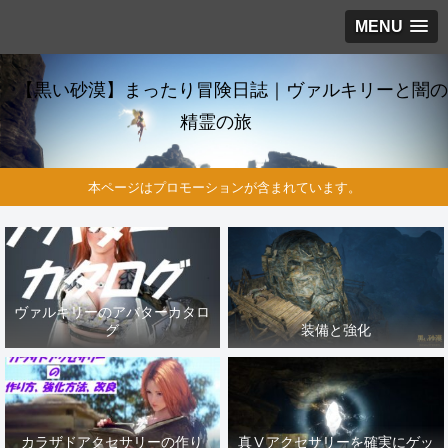
MENU
【黒い砂漠】まったり冒険日誌｜ヴァルキリーと闇の
精霊の旅
本ページはプロモーションが含まれています。
ヴァルキリーのアバターカタロ
グ
装備と強化
カラザドアクセサリーの作り
真Ⅴアクセサリーを確実にゲッ