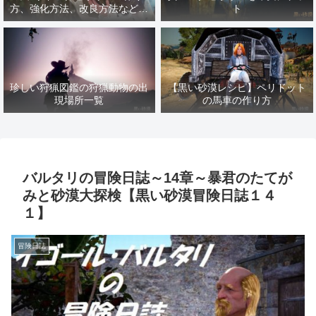
方、強化方法、改良方法などま
ト
とめ【黒い砂漠冒険日誌１４１
７】
珍しい狩猟図鑑の狩猟動物の出
【黒い砂漠レシピ】ペリドット
現場所一覧
の馬車の作り方
バルタリの冒険日誌～14章～暴君のたてが
みと砂漠大探検【黒い砂漠冒険日誌１４
１】
冒険日誌