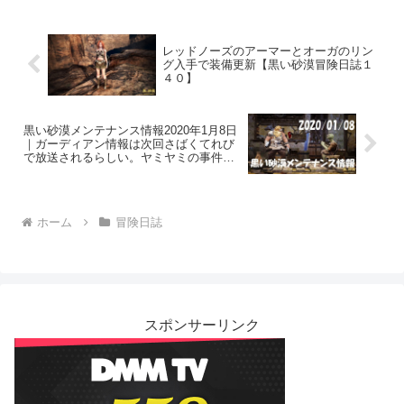
レッドノーズのアーマーとオーガのリン
グ入手で装備更新【黒い砂漠冒険日誌１
４０】
黒い砂漠メンテナンス情報2020年1月8日
｜ガーディアン情報は次回さばくてれび
で放送されるらしい。ヤミヤミの事件簿
も始まるよ～
ホーム
冒険日誌
スポンサーリンク