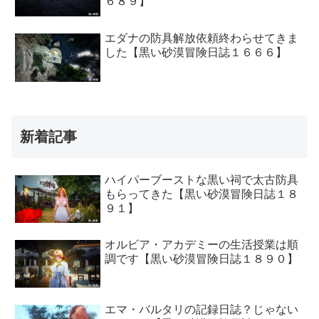
６８９】
エダナの防具解放依頼終わらせてきま
した【黒い砂漠冒険日誌１６６６】
新着記事
ハイパーブーストな黒い祠で太古防具
もらってきた【黒い砂漠冒険日誌１８
９１】
オルビア・アカデミーの生活授業は順
調です【黒い砂漠冒険日誌１８９０】
エマ・バルタリの記録日誌？じゃない