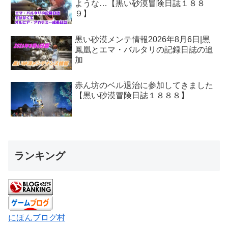
ような…【黒い砂漠冒険日誌１８８
９】
黒い砂漠メンテ情報2026年8月6日|黒
鳳凰とエマ・バルタリの記録日誌の追
加
赤ん坊のベル退治に参加してきました
【黒い砂漠冒険日誌１８８８】
ランキング
にほんブログ村