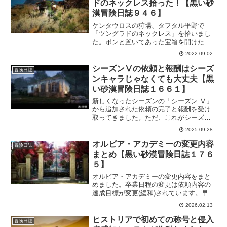
ドのネックレス拾った！【黒い砂
漠冒険日誌９４６】
ケンタウロスの狩場、タフタル平野で
「ツングラドのネックレス」を拾いまし
た。ポンと置いてあった宝箱を開けたら
出て来ました。こんなことがあるんだな
2022.09.02
ーって感じで嬉しかったｗけど、ここで
運を使ってしまうというのは考え物で
シーズンⅤの依頼と報酬はシーズ
冒険日誌
す。ガチャ運がないのに…。
ンキャラじゃなくても大丈夫【黒
い砂漠冒険日誌１６６１】
新しくなったシーズンの「シーズン:Ⅴ」
から追加された依頼の完了と報酬を受け
取ってきました。ただ、これがシーズン
キャラでなくてもOKというのが、いい感
2025.09.28
じです。シーズンキャラだとしばらくか
かりそうだと思ってたので、思うの他早
オルビア・アカデミーの変更内容
冒険日誌
く獲得出来てよかったです！
まとめ【黒い砂漠冒険日誌１７６
５】
オルビア・アカデミーの変更内容をまと
めました。卒業日程の変更は依頼内容の
達成目標が変更(緩和)されています。早く
卒業したかった冒険者さんも居るでしょ
2026.02.13
うし、達成目標が遠くてグダグダになっ
ていた冒険者さんも居るかもしれない。
ヒストリアで初めての称号と侵入
冒険日誌
なので、これですっきり完了させておき