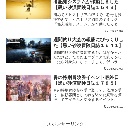
者感知システムが作動しました
ましょう！
【黒い砂漠冒険日誌１５４９】
初めてのヒストリアの狩りで、称号を獲
得できて、ヒストリア独自のギミック
「侵入感知システム」が作動したりと、
楽しかったです。ただ、残念ながら討伐
2025.05.04
数を考えると群れが少なくて思い通りの
結果にはなりませんでした。マルニの密
週間釣り大会の報酬にびっくりし
冒険日誌
室だとこの程度なのかな。
た【黒い砂漠冒険日誌１６４１】
週間釣り大会に参加する予定はなかった
んだけど、たまたまエダニアで釣りをし
てたら対象魚になってまして。低いラン
キングだから報酬もないだろうって思っ
2025.09.03
てたけど、報酬もらえました。そして開
けた時は気付かなかったけど、さっき見
春の特別冒険券イベント最終日
冒険日誌
直してびっくりしました。
【黒い砂漠冒険日誌１７８５】
春の特別冒険券を受け取って、依頼を受
け、依頼報酬として春を込めた真珠を獲
得してアイテムと交換するイベント。明
日メンテというギリギリの最終日で全部
2026.03.11
のアイテムと交換することができまし
た！これで気兼ねなく次のイベントに集
中できますね！
スポンサーリンク