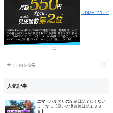
⇒DMM.TVレビ
ュー
人気記事
エマ・バルタリの記録日誌？じゃない
ような…【黒い砂漠冒険日誌１８８
９】