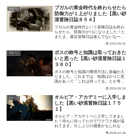
てたので、少し時間はかかりました。最
後の方はドラカニアだけの依頼？という
プガルの黄金時代を終わらせたら
冒険日誌
のもあったりしました。もしかしたら家
防御力が１上がりました【黒い砂
門で1回かもしれない。
漠冒険日誌８５４】
プガルの黄金時代という冒険日誌を終わ
らせたら、防御力が+1になりました！た
またま、最近冒険日誌進んでないなーと
思って確認したら終わらせられそうだっ
2022.05.16
たので、さっさと終わらせて来た。金塊
にびっくりしたけど、なんとかなったの
ボスの称号と知識は取っておきた
冒険日誌
で良しとしよう。
いと思った【黒い砂漠冒険日誌１
３６０】
ボスの称号と知識の獲得方法に改編が入
りました。これまでは、知識ばかりに意
識があって「これは持ってる」とか考え
てましたけど、称号も取れるって事を理
2024.08.19
解しましたｗどうも勘違いのようでし
た。なので、この先は依頼は全部受けて
オルビア・アカデミーに入学しま
冒険日誌
行きますよー。
した【黒い砂漠冒険日誌１７５
１】
オルビア・アカデミーに入学してきまし
た！待ちに待ってたのでワクワク感が溢
れてます。久しぶりの感覚かもしれな
い。さて、入学するにあたって気になっ
2026.01.28