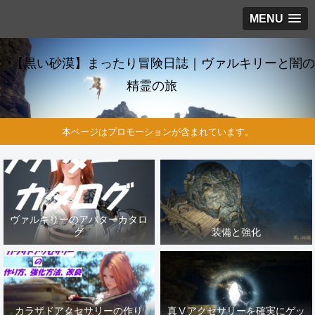
MENU
【黒い砂漠】まったり冒険日誌｜ヴァルキリーと闇の
精霊の旅
本ページはプロモーションが含まれています。
ヴァルキリーのアバターカタロ
グ
装備と強化
カラザドアクセサリーの作り
真Ⅴアクセサリーを確実にゲッ