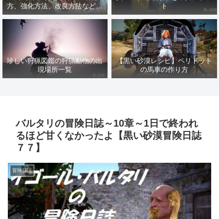
方、強化方法、改良方法などま
ト
とめ【黒い砂漠冒険日誌１４１
７】
珍しい狩猟図鑑の狩猟動物の出
【黒い砂漠レシピ】ペリドット
現場所一覧
の馬車の作り方
バルタリの冒険日誌～10章～1日で終われ
るほど甘くなかったよ【黒い砂漠冒険日誌
７７】
冒険日誌