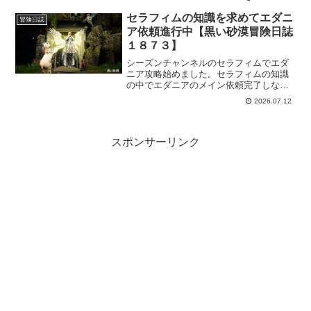
たところもあったり、授業を受けながら
とか気になったところも確認してきまし
セラフィムの知識を求めてエダニ
冒険日誌
た。
ア依頼進行中【黒い砂漠冒険日誌
１８７３】
シーズンチャンネルのセラフィムでエダ
ニア攻略始めました。セラフィムの知識
の中でエダニアのメイン依頼完了しない
と取れないのがあるので、思い出したか
2026.07.12
のように進めてました。ただ、エダニア
地域のボスは苦手な部類なので時間かか
りそうです。
スポンサーリンク