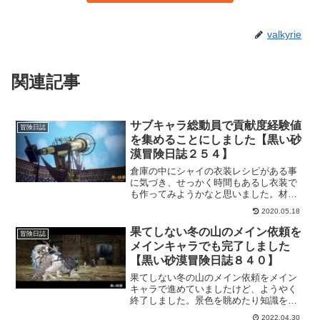
valkyrie
関連記事
サブキャラ総動員で貢献度経験値
冒険日誌
を集めることにしました【黒い砂
漠冒険日誌２５４】
倉庫の中にシャイの衣装レシピがある事
に気づき、せっかく時間もあるし衣装で
も作ってみようかなと思いました。材料
はほとんど集まりましたけど、衣装製作
2020.05.18
所を借りるための貢献度経験値が足りな
くて。なので、サブキャラ総動員でメイ
果てしない冬の山のメイン依頼を
冒険日誌
ン依頼やデイリーをこなして貢献度経験
メインキャラでも完了しました
値を上げて行こうかなという企み。たぶ
【黒い砂漠冒険日誌８４０】
ん、貢献度経験値を集めるにはもっと効
率のいい方法があると思いますけど、私
果てしない冬の山のメイン依頼をメイン
の性格上こんな方法を選びました。
キャラで進めていましたけど、ようやく
終了しました。景色を眺めたり知識を取
ったり、サブ依頼もしっかりめにこなし
2022.04.30