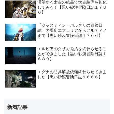
渇望する太古の結晶で太古装備を強化
してみる！【黒い砂漠冒険日誌１７８
０】
「ジャスティン・バルタリの冒険日
誌」の場所エフェリアからアルティノ
まで【黒い砂漠冒険日誌１７０６】
エルビアのクザカ退治を終わらせるこ
とができました【黒い砂漠冒険日誌１
６８９】
エダナの防具解放依頼終わらせてきま
した【黒い砂漠冒険日誌１６６６】
新着記事