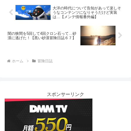
大洋の時代について告知があって楽しそ
うなコンテンツになりそうだけど実装
は…【メンテ情報番外編】
闇の狭間を5回して4回クロン石って…砂
漠に逃げた！【黒い砂漠冒険日誌６７】
ホーム
冒険日誌
スポンサーリンク