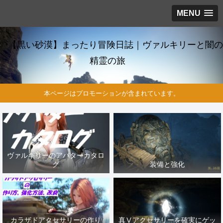
MENU
【黒い砂漠】まったり冒険日誌｜ヴァルキリーと闇の
精霊の旅
本ページはプロモーションが含まれています。
ヴァルキリーのアバターカタロ
グ
装備と強化
カラザドアクセサリーの作り
真Ⅴアクセサリーを確実にゲッ