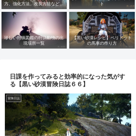
方、強化方法、改良方法などま
ト
とめ【黒い砂漠冒険日誌１４１
７】
珍しい狩猟図鑑の狩猟動物の出
【黒い砂漠レシピ】ペリドット
現場所一覧
の馬車の作り方
日課を作ってみると効率的になった気がす
る【黒い砂漠冒険日誌６６】
冒険日誌