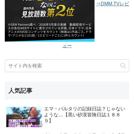
⇒DMM.TVレビ
ュー
人気記事
エマ・バルタリの記録日誌？じゃない
ような…【黒い砂漠冒険日誌１８８
９】