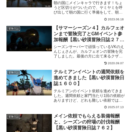
朝の国にメインキャラで行きます！ちょ
うど区切りがついたので、ヤミヤミを呼
び出して朝の国に行く準備をして、朝の
国に颯爽と降り立ちました。雨だったけ
2023.06.18
どｗ朝の国のマップ自体はウサで広げて
きたので、後はメイン依頼などの攻略を
【サマーシーズン４】カルフェオ
冒険日誌
進めて行こうと思います！
ンまで冒険完了とGMイベント参
加報酬【黒い砂漠冒険日誌２７
５】
シーズンサーバーで頑張っているVKのえ
んじぇさんが、カルフェオンの冒険を完
了しました。最後の方に出て来るクザカ
はいつ見ても迫力があっていいですね。
2020.09.07
それと、GMイベントが開催されていたら
しく、参加してませんけど報酬も貰えた
テルミアンイベントの週間依頼を
冒険日誌
ので(ありがとう)トゥバラ装備の強化も少
進めてきました【黒い砂漠冒険日
し進みました。
誌１６００】
テルミアンのイベント依頼を進めてきま
した。週間依頼と家門当たり1回の依頼が
ありますけど、どれも難しい依頼ではな
いので、気楽に進めて「蒼き貝殻の印
2025.07.13
章」を集めていきましょう！私は「ココ
衣装」は獲得しておきたいので、その分
メイン依頼でもらえる装備報酬
冒険日誌
だけは確実に回収します！
と、シーズンの狩場の討伐報酬
【黒い砂漠冒険日誌７６２】