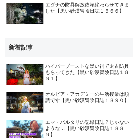
エダナの防具解放依頼終わらせてきま
した【黒い砂漠冒険日誌１６６６】
新着記事
ハイパーブーストな黒い祠で太古防具
もらってきた【黒い砂漠冒険日誌１８
９１】
オルビア・アカデミーの生活授業は順
調です【黒い砂漠冒険日誌１８９０】
エマ・バルタリの記録日誌？じゃない
ような…【黒い砂漠冒険日誌１８８
９】