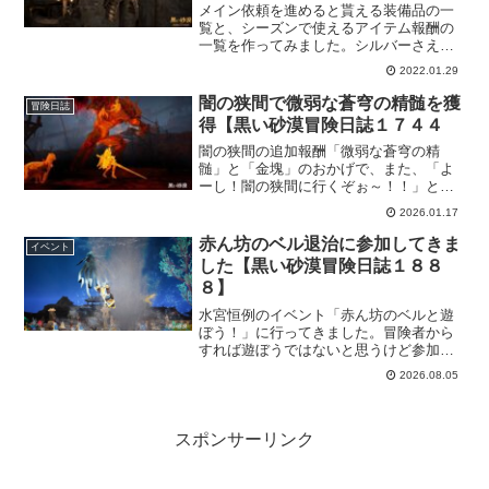
メイン依頼を進めると貰える装備品の一
覧と、シーズンで使えるアイテム報酬の
一覧を作ってみました。シルバーさえあ
れば何とでもなりますが、黒い砂漠初心
2022.01.29
者さんだったりの場合は、とりあえずの
装備という位置で見てもらえればと思い
闇の狭間で微弱な蒼穹の精髄を獲
冒険日誌
ます。狩場は限定されてしまいますが、
得【黒い砂漠冒険日誌１７４４
シルバーが貯まるまでの繋ぎにどうそ。
闇の狭間の追加報酬「微弱な蒼穹の精
髄」と「金塊」のおかげで、また、「よ
ーし！闇の狭間に行くぞぉ～！！」と思
えるようになりました。錬金石の成長に
2026.01.17
欠かせない微弱な蒼穹の精髄なので、獲
得先が限定されている今、行くしかない
赤ん坊のベル退治に参加してきま
イベント
でしょう！
した【黒い砂漠冒険日誌１８８
８】
水宮恒例のイベント「赤ん坊のベルと遊
ぼう！」に行ってきました。冒険者から
すれば遊ぼうではないと思うけど参加し
てきました。屋根に上って風船を当てる
2026.08.05
というなんとも和やかなイベントです
が、報酬のために頑張りましょう！特に
屋根に登るのは真剣にｗ
スポンサーリンク