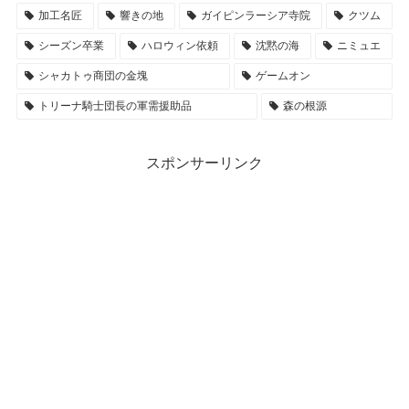
加工名匠
響きの地
ガイピンラーシア寺院
クツム
シーズン卒業
ハロウィン依頼
沈黙の海
ニミュエ
シャカトゥ商団の金塊
ゲームオン
トリーナ騎士団長の軍需援助品
森の根源
スポンサーリンク