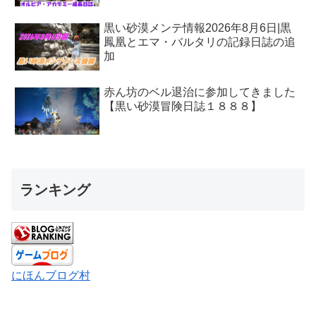
黒い砂漠メンテ情報2026年8月6日|黒
鳳凰とエマ・バルタリの記録日誌の追
加
赤ん坊のベル退治に参加してきました
【黒い砂漠冒険日誌１８８８】
ランキング
にほんブログ村