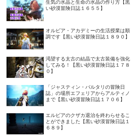
生気の水晶と生命の水晶の作り方【黒
い砂漠冒険日誌１６５５】
オルビア・アカデミーの生活授業は順
調です【黒い砂漠冒険日誌１８９０】
渇望する太古の結晶で太古装備を強化
してみる！【黒い砂漠冒険日誌１７８
０】
「ジャスティン・バルタリの冒険日
誌」の場所エフェリアからアルティノ
まで【黒い砂漠冒険日誌１７０６】
エルビアのクザカ退治を終わらせるこ
とができました【黒い砂漠冒険日誌１
６８９】