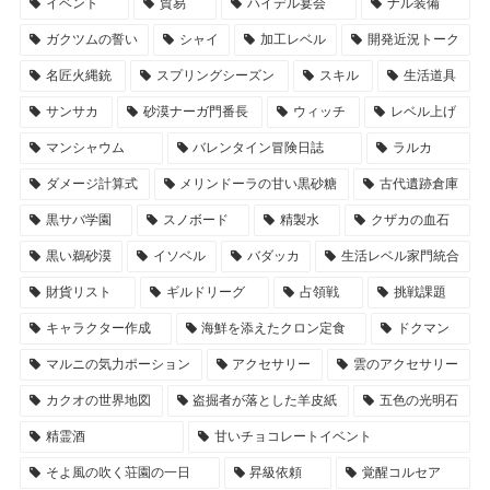
イベント
貿易
ハイデル宴会
ナル装備
ガクツムの誓い
シャイ
加工レベル
開発近況トーク
名匠火縄銃
スプリングシーズン
スキル
生活道具
サンサカ
砂漠ナーガ門番長
ウィッチ
レベル上げ
マンシャウム
バレンタイン冒険日誌
ラルカ
ダメージ計算式
メリンドーラの甘い黒砂糖
古代遺跡倉庫
黒サバ学園
スノボード
精製水
クザカの血石
黒い鵜砂漠
イソベル
バダッカ
生活レベル家門統合
財貨リスト
ギルドリーグ
占領戦
挑戦課題
キャラクター作成
海鮮を添えたクロン定食
ドクマン
マルニの気力ポーション
アクセサリー
雲のアクセサリー
カクオの世界地図
盗掘者が落とした羊皮紙
五色の光明石
精霊酒
甘いチョコレートイベント
そよ風の吹く荘園の一日
昇級依頼
覚醒コルセア