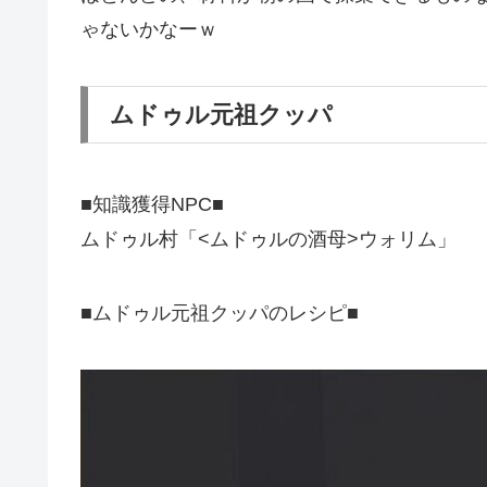
ゃないかなーｗ
ムドゥル元祖クッパ
■知識獲得NPC■
ムドゥル村「<ムドゥルの酒母>ウォリム」
■ムドゥル元祖クッパのレシピ■