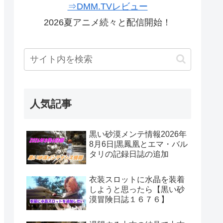
⇒DMM.TVレビュー
2026夏アニメ続々と配信開始！
人気記事
黒い砂漠メンテ情報2026年
8月6日|黒鳳凰とエマ・バル
タリの記録日誌の追加
衣装スロットに水晶を装着
しようと思ったら【黒い砂
漠冒険日誌１６７６】