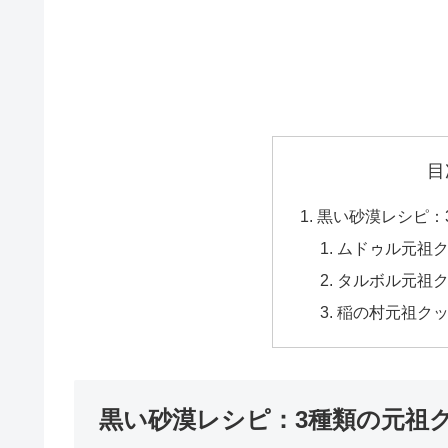
目
黒い砂漠レシピ：
ムドゥル元祖
タルボル元祖
稲の村元祖ク
黒い砂漠レシピ：3種類の元祖