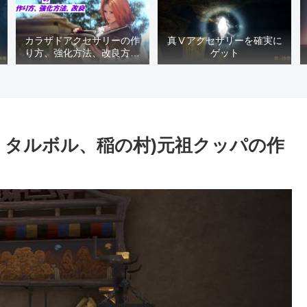
カラザドアクセサリーの作
真Ⅴアクセサリーを確実に
り方、強化方法、改良方法
ゲット
などまとめ【黒い砂漠冒険
日誌１４１７】
、タルボル、稲の村)元祖クッパの作