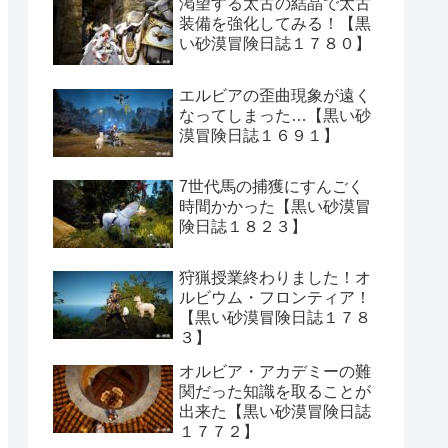
渇望する太古の結晶で太古
装備を強化してみる！【黒
い砂漠冒険日誌１７８０】
エルビアの歪曲現象が遠く
なってしまった…【黒い砂
漠冒険日誌１６９１】
7世代馬の捕獲にすんごく
時間かかった【黒い砂漠冒
険日誌１８２３】
狩猟授業終わりました！オ
ルビウム・フロンティア！
【黒い砂漠冒険日誌１７８
３】
オルビア・アカデミーの難
関だった知識を取ることが
出来た【黒い砂漠冒険日誌
１７７２】