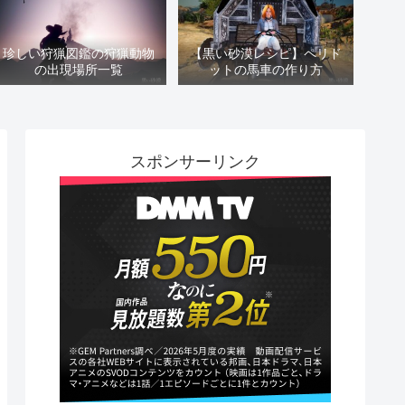
珍しい狩猟図鑑の狩猟動物
【黒い砂漠レシピ】ペリド
の出現場所一覧
ットの馬車の作り方
スポンサーリンク