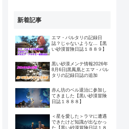
新着記事
エマ・バルタリの記録日
誌？じゃないような…【黒
い砂漠冒険日誌１８８９】
黒い砂漠メンテ情報2026年
8月6日|黒鳳凰とエマ・バル
タリの記録日誌の追加
赤ん坊のベル退治に参加し
てきました【黒い砂漠冒険
日誌１８８８】
＜星を愛した＞ラマに遭遇
できたけど知識が出なかっ
た【黒い砂漠冒険日誌１８