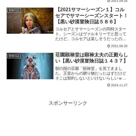
2021.09.16
れるものは受け取り、継続できるものは
継続と、やり残しがないようにして新し
【2021サマーシーズン１】コル
冒険日誌
いシーズンをはじめたいと思います。
セアでサマーシーズンスタート！
【黒い砂漠冒険日誌５８６】
コルセアとサマーシーズンの同時スター
ト。シーズンはヴァルキリーでと思って
たけど、コルセアは楽しそうだったので
誘惑に負けました。その分、始めたばか
2021.06.30
りですけど楽しめてます。操作に不慣れ
だから時々キャラを見失うけど、徐々に
荘園顕禄堂は顕禄太夫の正殿らし
冒険日誌
慣れて行こうかな。
い【黒い砂漠冒険日誌１４３７】
朝の国の荘園「顕禄堂」を見てきまし
た。王室からの贈り物だったはずだけど
そこは契約しないといけないらしいｗけ
ど、見に行ってびっくりな広さ。建物も
2024.11.27
大きいけど、庭というか建物以外がもの
すごく広い。ここには一体どんなものを
飾れば映えるんだろうか…。
スポンサーリンク