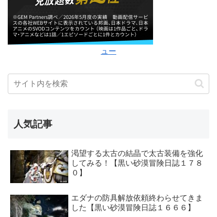
ュー
人気記事
渇望する太古の結晶で太古装備を強化
してみる！【黒い砂漠冒険日誌１７８
０】
エダナの防具解放依頼終わらせてきま
した【黒い砂漠冒険日誌１６６６】