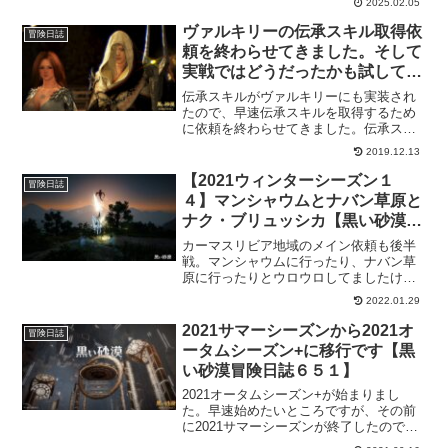
2025.02.05
の霊薬の方が使えそうって思ったので、
作って実践投入という訳です！思いのほ
ヴァルキリーの伝承スキル取得依
冒険日誌
か狩りが捗ってます！
頼を終わらせてきました。そして
実戦ではどうだったかも試してき
ました。【黒い砂漠冒険日誌１１
伝承スキルがヴァルキリーにも実装され
８】
たので、早速伝承スキルを取得するため
に依頼を終わらせてきました。伝承スキ
ルを使ったヴァルキリーは強くなったの
2019.12.13
かな。
【2021ウィンターシーズン１
冒険日誌
４】マンシャウムとナバン草原と
ナク・ブリュッシカ【黒い砂漠冒
険日誌７５２】
カーマスリビア地域のメイン依頼も後半
戦。マンシャウムに行ったり、ナバン草
原に行ったりとウロウロしてましたけ
ど、狩りが楽になってる分楽しく進めら
2022.01.29
れています。ついでに、ナク・ブリュッ
シカに初挑戦してみたりと、何やかんや
2021サマーシーズンから2021オ
冒険日誌
と遊んでます。ついでにアビスグリフォ
ータムシーズン+に移行です【黒
ンも！
い砂漠冒険日誌６５１】
2021オータムシーズン+が始まりまし
た。早速始めたいところですが、その前
に2021サマーシーズンが終了したので後
始末もしておきたいと思います。受け取