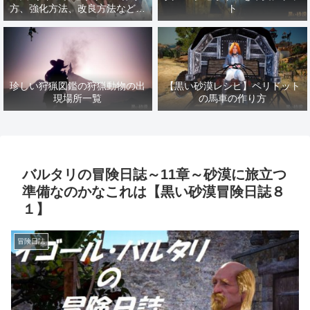
方、強化方法、改良方法などま
ト
とめ【黒い砂漠冒険日誌１４１
７】
珍しい狩猟図鑑の狩猟動物の出
【黒い砂漠レシピ】ペリドット
現場所一覧
の馬車の作り方
バルタリの冒険日誌～11章～砂漠に旅立つ
準備なのかなこれは【黒い砂漠冒険日誌８
１】
冒険日誌