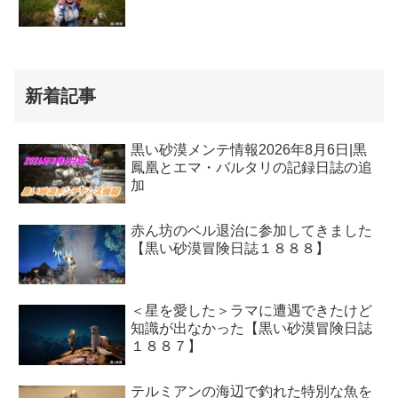
新着記事
黒い砂漠メンテ情報2026年8月6日|黒
鳳凰とエマ・バルタリの記録日誌の追
加
赤ん坊のベル退治に参加してきました
【黒い砂漠冒険日誌１８８８】
＜星を愛した＞ラマに遭遇できたけど
知識が出なかった【黒い砂漠冒険日誌
１８８７】
テルミアンの海辺で釣れた特別な魚を