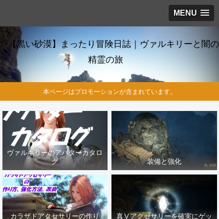
MENU
【黒い砂漠】まったり冒険日誌｜ヴァルキリーと闇の
精霊の旅
本ページはプロモーションが含まれています。
ヴァルキリーのアバターカタロ
グ
装備と強化
カラザドアクセサリーの作り
真Ⅴアクセサリーを確実にゲッ