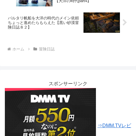
【大洋の時代part4】
バルタリ帆船を大洋の時代のメイン依頼
ちょっと進めたらもらえた【黒い砂漠冒
険日誌８２】
ホーム
冒険日誌
スポンサーリンク
⇒DMM.TVレビ