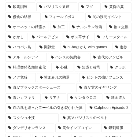
駿馬訓練
バジリスク巣窟
フグ
黄昏の翼
侵食の結界
フィールドボス
闇の狭間イベント
オーネットの精霊水
加工
ナルシラン装備
物々交換
かかし
パールアビス
ボス草サイ
フリースタイル
ハコバン島
顕禄堂
hi-hoひかり with games
進捗
アル・ルンディ
ハンスの契約書
古代のアンビル
料理突発依頼簡素化
心臓
知識と称号
グラボ
メグ覚醒
埃まみれの陶器
ピントの強いフェンス
真Ⅳブラックスターシューズ
真Ⅴ雲のイヤリング
青いカマキリ
リアナ
ケンタウロス
錬金道人
血の風を纏ったヌーベルの引き裂かれた翼
Calpheon Episode 2
スクショ小技
真Ⅴバジリスクのベルト
ダンデリオンランス
黄金インプコイン
銀刺繍服