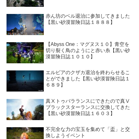
赤ん坊のベル退治に参加してきました
【黒い砂漠冒険日誌１８８８】
【Abyss One：マグヌス１０】青空を
切り裂く鳥のようにと赤い糸【黒い砂
漠冒険日誌１０１０】
エルビアのクザカ退治を終わらせるこ
とができました【黒い砂漠冒険日誌１
６８９】
真Ⅹトゥバラランスにできたので真Ⅴ
ブラックスターランスに交換してきた
【黒い砂漠冒険日誌１６０３】
不完全な力の宝玉を集めて「盃」と交
換しようイベント