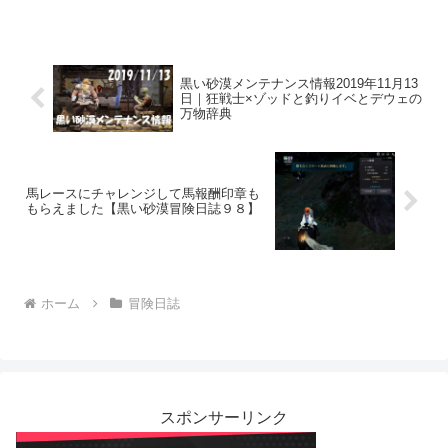
黒い砂漠メンテナンス情報2019年11月13
日｜狂戦士×ゾッドと釣りイベとデウェの
万物辞典
馬レースにチャレンジして馬報酬印章も
もらえました【黒い砂漠冒険日誌９８】
ホーム
冒険日誌
スポンサーリンク