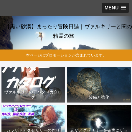
MENU
【黒い砂漠】まったり冒険日誌｜ヴァルキリーと闇の
精霊の旅
本ページはプロモーションが含まれています。
ヴァルキリーのアバターカタロ
グ
装備と強化
カラザドアクセサリーの作り
真Ⅴアクセサリーを確実にゲッ