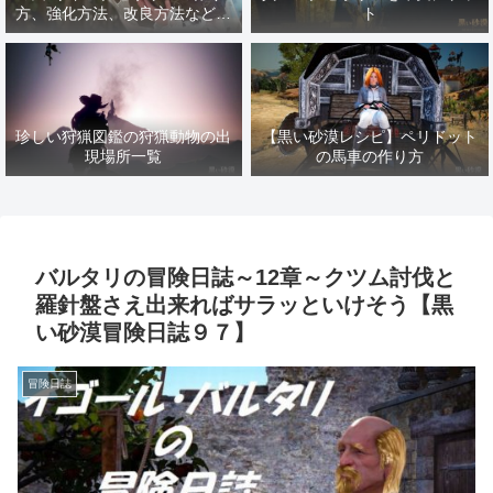
方、強化方法、改良方法などま
ト
とめ【黒い砂漠冒険日誌１４１
７】
珍しい狩猟図鑑の狩猟動物の出
【黒い砂漠レシピ】ペリドット
現場所一覧
の馬車の作り方
バルタリの冒険日誌～12章～クツム討伐と
羅針盤さえ出来ればサラッといけそう【黒
い砂漠冒険日誌９７】
冒険日誌