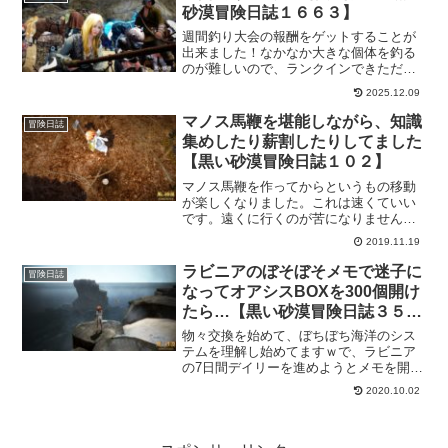
めないとなー。
砂漠冒険日誌１６６３】
週間釣り大会の報酬をゲットすることが
出来ました！なかなか大きな個体を釣る
のが難しいので、ランクインできただけ
でも儲けものだと思ってます。もらった
2025.12.09
のは「波を宿した灰色の箱」確実に金塊
(10億シルバー相当)獲得できるのはひじょ
マノス馬鞭を堪能しながら、知識
冒険日誌
ーに嬉しいですね。
集めしたり薪割したりしてました
【黒い砂漠冒険日誌１０２】
マノス馬鞭を作ってからというもの移動
が楽しくなりました。これは速くていい
です。遠くに行くのが苦になりません。
それをいいことに、あっちこっちを移動
2019.11.19
して知識集めとかもやりだしました。
ラビニアのぼそぼそメモで迷子に
冒険日誌
なってオアシスBOXを300個開け
たら…【黒い砂漠冒険日誌３５
８】
物々交換を始めて、ぼちぼち海洋のシス
テムを理解し始めてますｗで、ラビニア
の7日間デイリーを進めようとメモを開い
て目的地に行こうとしたら迷子になりま
2020.10.02
した。やっぱり羅針盤ないとしんどいで
すね。ついでにオアシスBOXを300個開
けてみたんですが。