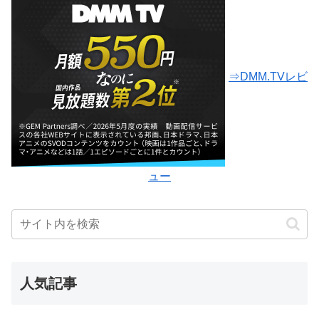
⇒DMM.TVレビ
ュー
人気記事