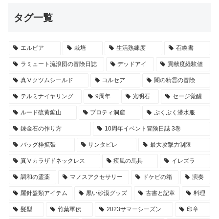
タグ一覧
エルビア
栽培
生活熟練度
召喚書
ラミュート流浪団の冒険日誌
デッドアイ
貢献度経験値
真Ⅴクツムシールド
コルセア
闇の精霊の冒険
テルミナイヤリング
9周年
光明石
セージ覚醒
ルード硫黄鉱山
プロティ洞窟
ぷくぷく潜水服
錬金石の作り方
10周年イベント冒険日誌 3巻
バッグ枠拡張
サンタビレ
最大攻撃力制限
真Ⅴカラザドネックレス
疾風の馬具
イレズラ
調和の霊薬
マノスアクセサリー
ドケビの箱
演奏
羅針盤類アイテム
黒い砂漠グッズ
古書と記章
料理
髪型
竹葉軍伝
2023サマーシーズン
印章