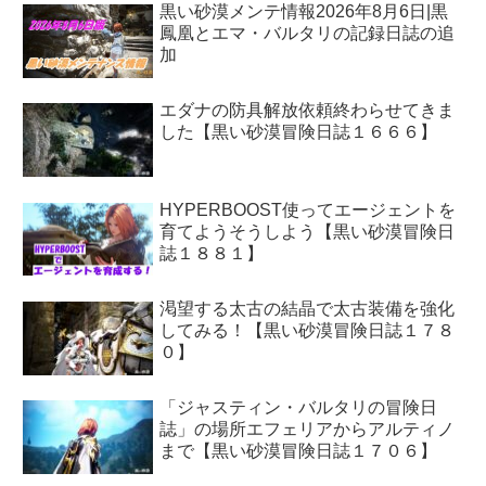
黒い砂漠メンテ情報2026年8月6日|黒
鳳凰とエマ・バルタリの記録日誌の追
加
エダナの防具解放依頼終わらせてきま
した【黒い砂漠冒険日誌１６６６】
HYPERBOOST使ってエージェントを
育てようそうしよう【黒い砂漠冒険日
誌１８８１】
渇望する太古の結晶で太古装備を強化
してみる！【黒い砂漠冒険日誌１７８
０】
「ジャスティン・バルタリの冒険日
誌」の場所エフェリアからアルティノ
まで【黒い砂漠冒険日誌１７０６】