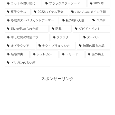
ラットを思い出に
ブラックスターソード
2022年
双子クラス
2022ハイデル宴会
バレノスのメイン依頼
冬眠のヌーベリカントアーマー
私の幼い天使
ユズ茶
願いが込められた箱
防具
ダビド・ピント
幸せな闇の精霊バフ
ファラク
ヌーベル
オドラクシア
ナク・ブリュッシカ
無限の魔力水晶
魅惑の実
シェレカン
トリード
謎の騎士
ドリガンの古い箱
スポンサーリンク