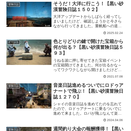
そうだ！大洋に行こう！【黒い砂
冒険日誌
漠冒険日誌１５０２】
大洋アップデートからしばらく経ってし
まいましたけど、確認しようかと今さら
ながら行ってきました。重帆船への道の
りが近くなったのは事実ですし、航海や
2025.02.24
交易レベルも以前と比べて楽になってき
たのかなぁという印象です。
色とりどりの鍵で開けた宝箱から
イベント
何が出る？【黒い砂漠冒険日誌５
９３】
うねる波に押し寄せてきた宝箱イベント
の宝箱開けてきました。何が出るかな～
ってワクワクしながら開けましたけど、
このイベントって全体損しないイベント
2021.07.08
なんですね。宝箱の中身に質の違いはあ
れど、鍵を売ってもいいけど宝箱を開け
音楽日誌進めるついでにロドゥア
冒険日誌
ないと損しちゃう！そんなイベントで
ナートで飛ぶ！【黒い砂漠冒険日
す。
誌１２７０】
シャイの音楽日誌を進めてたのを忘れて
たので、ロドゥアナートに乗るついでに
進めて来ました。ロバが飛ぶなんて楽し
いでしかないので、常時にしてほしいな
2024.04.06
と言う心の声ｗ今後実装されるであろう
新楽器に向けて、今の内に音楽日誌も進
週間釣り大会の報酬獲得！【黒い
冒険日誌