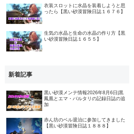
衣装スロットに水晶を装着しようと思
ったら【黒い砂漠冒険日誌１６７６】
生気の水晶と生命の水晶の作り方【黒
い砂漠冒険日誌１６５５】
新着記事
黒い砂漠メンテ情報2026年8月6日|黒
鳳凰とエマ・バルタリの記録日誌の追
加
赤ん坊のベル退治に参加してきました
【黒い砂漠冒険日誌１８８８】