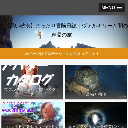
MENU
【黒い砂漠】まったり冒険日誌｜ヴァルキリーと闇の
精霊の旅
本ページはプロモーションが含まれています。
ヴァルキリーのアバターカタロ
グ
装備と強化
カラザドアクセサリーの作り
真Ⅴアクセサリーを確実にゲッ