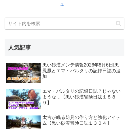
ュー
人気記事
黒い砂漠メンテ情報2026年8月6日|黒
鳳凰とエマ・バルタリの記録日誌の追
加
エマ・バルタリの記録日誌？じゃない
ような…【黒い砂漠冒険日誌１８８
９】
太古が眠る防具の作り方と強化アイテ
ム【黒い砂漠冒険日誌１３０４】