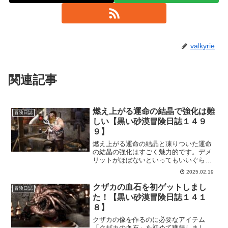
valkyrie
関連記事
燃え上がる運命の結晶で強化は難
冒険日誌
しい【黒い砂漠冒険日誌１４９
９】
燃え上がる運命の結晶と凍りついた運命
の結晶の強化はすごく魅力的です。デメ
リットがほぼないといってもいいぐらい
ですから。その分、強化成功率はめちゃ
2025.02.19
くちゃ低いので、私の中では「ガチャ」
と思ってますｗ配布期間中に成功するの
クザカの血石を初ゲットしまし
冒険日誌
かな？
た！【黒い砂漠冒険日誌１４１
８】
クザカの像を作るのに必要なアイテム
「クザカの血石」を初めて獲得しまし