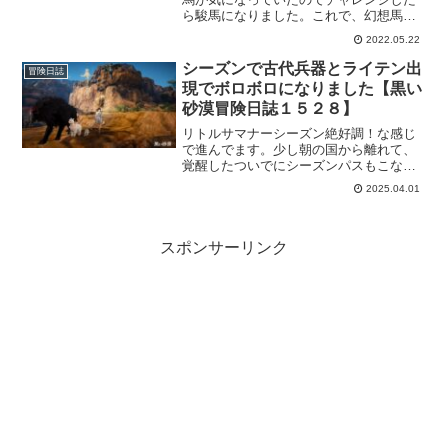
ら駿馬になりました。これで、幻想馬に
ちょいとだけ近づいたかなと。微睡みと
2022.05.22
かはまだまだ尻尾も見えないけど、とり
あえずは目の前の幻想馬に近づければい
シーズンで古代兵器とライテン出
冒険日誌
いかなーと思ってます。
現でボロボロになりました【黒い
砂漠冒険日誌１５２８】
リトルサマナーシーズン絶好調！な感じ
で進んでます。少し朝の国から離れて、
覚醒したついでにシーズンパスもこなし
ておこうかと、カドリー廃墟にやってき
2025.04.01
ました。そこで、まさかの古代兵器の侵
攻に遭遇して、なかなか大変なことにな
ってたりしました。
スポンサーリンク