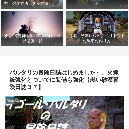
方、強化方法、改良方法などま
ト
とめ【黒い砂漠冒険日誌１４１
７】
珍しい狩猟図鑑の狩猟動物の出
【黒い砂漠レシピ】ペリドット
現場所一覧
の馬車の作り方
バルタリの冒険日誌はじめました～。火縄
銃強化とついでに装備も強化【黒い砂漠冒
険日誌３７】
冒険日誌