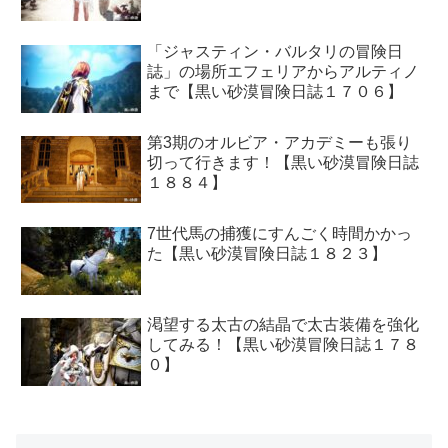
「ジャスティン・バルタリの冒険日
誌」の場所エフェリアからアルティノ
まで【黒い砂漠冒険日誌１７０６】
第3期のオルビア・アカデミーも張り
切って行きます！【黒い砂漠冒険日誌
１８８４】
7世代馬の捕獲にすんごく時間かかっ
た【黒い砂漠冒険日誌１８２３】
渇望する太古の結晶で太古装備を強化
してみる！【黒い砂漠冒険日誌１７８
０】