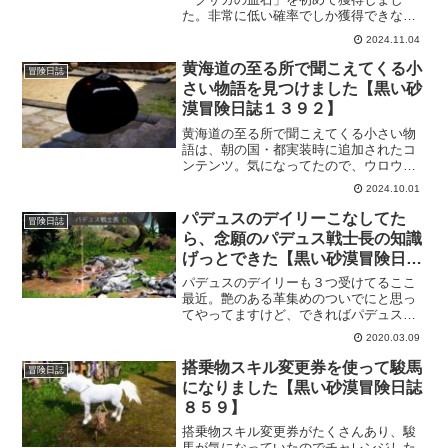
た。非常に低い確率でしか獲得できない
らしいので、嬉しい限りです。ただ、必
2024.11.04
要数を見て「まだまだ先の話だ…」と思
ってしまったけど、これかものんびりク
黄海道の至る所で聞こえてくる小
冒険日誌
ザカの血石が出るのを待ちます。
さい物語を見つけました【黒い砂
漠冒険日誌１３９２】
黄海道の至る所で聞こえてくる小さい物
語は、朝の国・都実装時に追加されたコ
ンテンツ。気になってたので、ウロウロ
している時に見つけて近づいていきまし
2024.10.01
たｗ簡単な依頼をこなすだけでアイテム
をもらえるので、メイン依頼を進めた時
パデュスのデイリーこなしてた
冒険日誌
にでも探そうと思います。
ら、念願のパデュス戦士長の知識
げっとできた【黒い砂漠冒険日誌
１９６】
パデュスのデイリーも３つ受けてるここ
最近。艶のある革集めのついでにと思っ
てやってますけど、できればパデュス戦
士長の知識も欲しかったんですよね。戦
2020.03.09
士長の知識だけがまだだったので、タイ
ミングよく取れてうれしい。あとは、の
搭乗物スキル変更券を使って駿馬
冒険日誌
んびりとデイリーしてシルバー稼ぎも出
になりました【黒い砂漠冒険日誌
来るといいな。
８５９】
搭乗物スキル変更券がたくさんあり、駿
馬が気になっていたのでチャレンジした