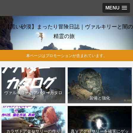
MENU
【黒い砂漠】まったり冒険日誌｜ヴァルキリーと闇の
精霊の旅
本ページはプロモーションが含まれています。
ヴァルキリーのアバターカタロ
グ
装備と強化
カラザドアクセサリーの作り
真Ⅴアクセサリーを確実にゲッ