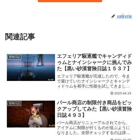
valkyrie
関連記事
エフェリア駆逐艦でキャンディド
冒険日誌
ゥムとナインシャークに挑んでみ
た【黒い砂漠冒険日誌１５３７】
エフェリア駆逐艦が完成したので、今ま
で避けていたナインシャークとキャンデ
ィドゥムを相手に性能を試してきまし
た。さすがに駆逐艦というだけに期待通
2025.04.15
りの戦闘力を見せてくれたと思います。
これで大洋の海獣退治を進めて、重帆船
パール商店の制限付き商品をピッ
冒険日誌
への道のりを進みたいですね！
クアップしてみた【黒い砂漠冒険
日誌４９３】
パール商店がリニューアルされてから、
アイテムに制限が付くものが並ぶように
なりました。全部チェックするのは諦め
ましたけど、気になるアイテムはチェッ