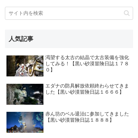
人気記事
渇望する太古の結晶で太古装備を強化
してみる！【黒い砂漠冒険日誌１７８
０】
エダナの防具解放依頼終わらせてきま
した【黒い砂漠冒険日誌１６６６】
赤ん坊のベル退治に参加してきました
【黒い砂漠冒険日誌１８８８】