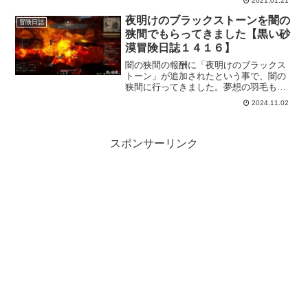
2021.01.21
トの料理教室もピントが寂しくなったの
かもしれません。後、べリア村に寄った
夜明けのブラックストーンを闇の
冒険日誌
ついでに亀裂の残滓も交換してきまし
狭間でもらってきました【黒い砂
た。
漠冒険日誌１４１６】
闇の狭間の報酬に「夜明けのブラックス
トーン」が追加されたという事で、闇の
狭間に行ってきました。夢想の羽毛も欲
しいので一気に闇の狭間人気が上がりそ
2024.11.02
うです…。今のところ闇の狭間でしか獲
得できないのは、コンテンツ人気の底上
げ？なんて勘ぐりしてしまうｗ
スポンサーリンク