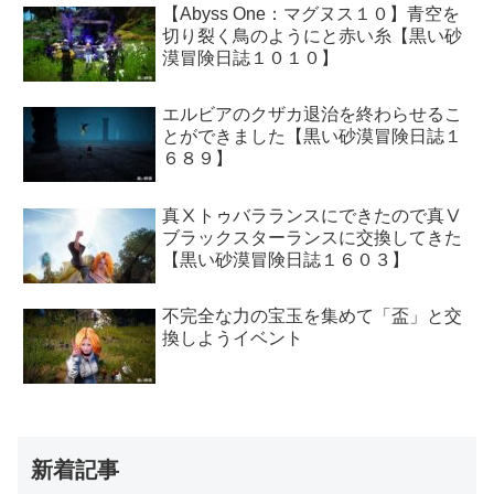
【Abyss One：マグヌス１０】青空を
切り裂く鳥のようにと赤い糸【黒い砂
漠冒険日誌１０１０】
エルビアのクザカ退治を終わらせるこ
とができました【黒い砂漠冒険日誌１
６８９】
真Ⅹトゥバラランスにできたので真Ⅴ
ブラックスターランスに交換してきた
【黒い砂漠冒険日誌１６０３】
不完全な力の宝玉を集めて「盃」と交
換しようイベント
新着記事