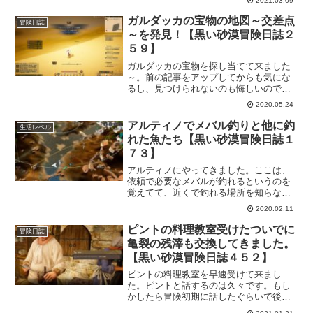
2021.03.09
クしておきました。記事にしているアイ
テムだけじゃないので、冒険者さんの気
ガルダッカの宝物の地図～交差点
冒険日誌
になるアイテムをチェックしておいてく
～を発見！【黒い砂漠冒険日誌２
ださい。
５９】
ガルダッカの宝物を探し当てて来ました
～。前の記事をアップしてからも気にな
るし、見つけられないのも悔しいのでい
ろいろ調べて参考にしながら、シャベル
2020.05.24
でホリホリしてようやくガルダッカの宝
物を見つけることが出来ました。砂漠で
アルティノでメバル釣りと他に釣
生活レベル
マーカーも出ないというのは、辛いです
れた魚たち【黒い砂漠冒険日誌１
ね。次に困った冒険者さんが居た時の参
７３】
考になるよう、残しておきます。
アルティノにやってきました。ここは、
依頼で必要なメバルが釣れるというのを
覚えてて、近くで釣れる場所を知らない
のでアルティノまでやってきたんです。
2020.02.11
ついでだし、今後も役に立つかな？と思
い他に釣れた魚も載せておこうかと。
ピントの料理教室受けたついでに
冒険日誌
亀裂の残滓も交換してきました。
【黒い砂漠冒険日誌４５２】
ピントの料理教室を早速受けて来まし
た。ピントと話するのは久々です。もし
かしたら冒険初期に話したぐらいで後は
話をした記憶がありません。今回のピン