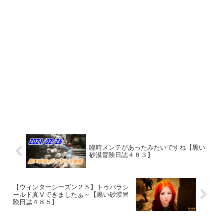
臨時メンテがあったみたいですね【黒い
砂漠冒険日誌４８３】
【ウィンターシーズン２５】トゥバラシ
ールド真Ⅴできましたぁ～【黒い砂漠冒
険日誌４８５】