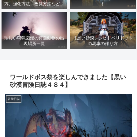
方、強化方法、改良方法などま
ト
とめ【黒い砂漠冒険日誌１４１
７】
珍しい狩猟図鑑の狩猟動物の出
【黒い砂漠レシピ】ペリドット
現場所一覧
の馬車の作り方
ワールドボス祭を楽しんできました【黒い
砂漠冒険日誌４８４】
冒険日誌