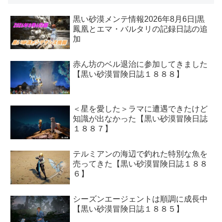
黒い砂漠メンテ情報2026年8月6日|黒
鳳凰とエマ・バルタリの記録日誌の追
加
赤ん坊のベル退治に参加してきました
【黒い砂漠冒険日誌１８８８】
＜星を愛した＞ラマに遭遇できたけど
知識が出なかった【黒い砂漠冒険日誌
１８８７】
テルミアンの海辺で釣れた特別な魚を
売ってきた【黒い砂漠冒険日誌１８８
６】
シーズンエージェントは順調に成長中
【黒い砂漠冒険日誌１８８５】