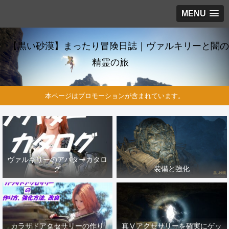
MENU
【黒い砂漠】まったり冒険日誌｜ヴァルキリーと闇の
精霊の旅
本ページはプロモーションが含まれています。
ヴァルキリーのアバターカタロ
グ
装備と強化
カラザドアクセサリーの作り
真Ⅴアクセサリーを確実にゲッ