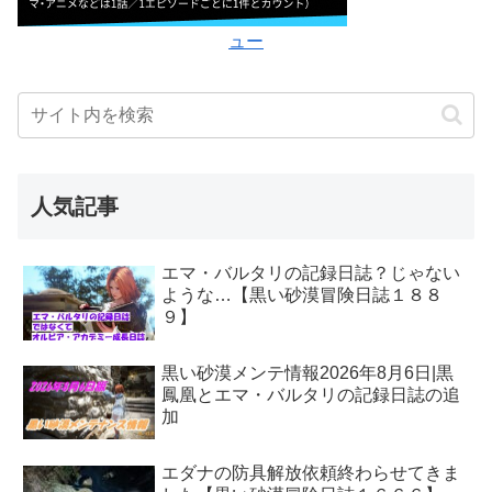
ュー
人気記事
エマ・バルタリの記録日誌？じゃない
ような…【黒い砂漠冒険日誌１８８
９】
黒い砂漠メンテ情報2026年8月6日|黒
鳳凰とエマ・バルタリの記録日誌の追
加
エダナの防具解放依頼終わらせてきま