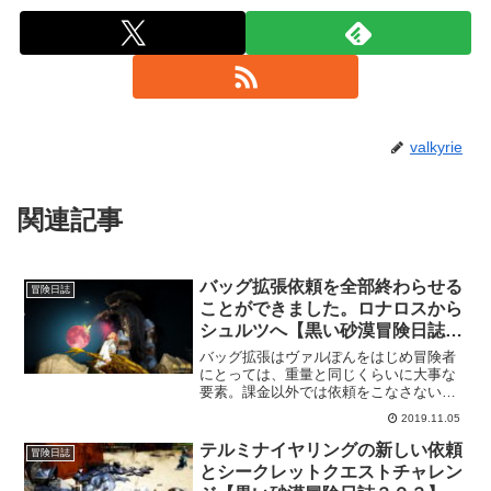
valkyrie
関連記事
バッグ拡張依頼を全部終わらせる
冒険日誌
ことができました。ロナロスから
シュルツへ【黒い砂漠冒険日誌９
０】
バッグ拡張はヴァルぽんをはじめ冒険者
にとっては、重量と同じくらいに大事な
要素。課金以外では依頼をこなさないと
拡張されないので、是非ともこなしてお
2019.11.05
きたいですね。今回は、バッグ拡張依頼
の最後となる依頼を終わらせてきまし
テルミナイヤリングの新しい依頼
冒険日誌
た。
とシークレットクエストチャレン