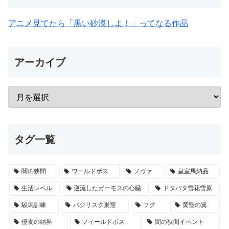
アニメ見てたら「黒い砂漠しよ！」ってなる作品
アーカイブ
タグ一覧
闇の狭間
ワールドボス
ノヴァ
皇室馬納品
生活レベル
逆流したガーモスの心臓
ドタバタ雪花雪原
駿馬訓練
バジリスク巣窟
フグ
黄昏の翼
侵食の結界
フィールドボス
闇の狭間イベント