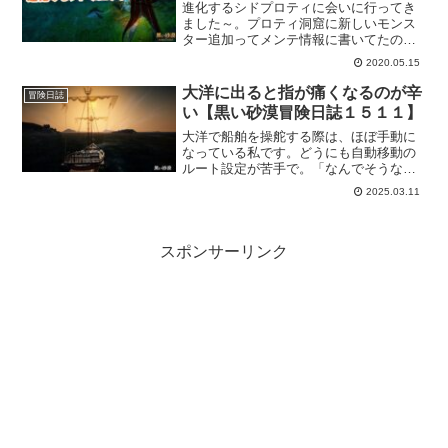
かったですよ。
進化するシドプロティに会いに行ってき
ました～。プロティ洞窟に新しいモンス
ター追加ってメンテ情報に書いてたの
で、最近ちょくちょくプロティ洞窟に行
2020.05.15
くから丁度いいと思って。アイテムもた
くさんドロップしてくれるようですし
大洋に出ると指が痛くなるのが辛
冒険日誌
ね。お宝アイテムもドロップするらしい
い【黒い砂漠冒険日誌１５１１】
けど、たぶんそれはないなｗ
大洋で船舶を操舵する際は、ほぼ手動に
なっている私です。どうにも自動移動の
ルート設定が苦手で。「なんでそうなる
んやっ！」といつもツッコミいれてます
2025.03.11
ｗもっとこう障害物ないんだから、直線
でつなげてくれてもえぇんやで！と思わ
ずにいられない。
スポンサーリンク