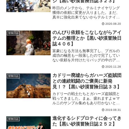
ジ【黒い砂漠冒険日誌３２３】
昨日のメンテから、テルミナイヤリング
獲得の依頼に変更が入りました。まだ、
真Ⅲに強化出来てないからテルミナイヤ
リングを集めないとなので、行ってきま
2020.08.20
した。依頼の出現はランダムなのか、あ
る程度決まってるのか謎の仕様のままで
のんびり依頼をこなしながらアイ
冒険日誌
した。
テムの整理とか【黒い砂漠冒険日
誌４０６】
富豪になる方法も無事完了し、プガルの
成功の極意も一段落したので完了してい
ない依頼を片付けたりバッグの中のアイ
テムとか、倉庫のいらないアイテムとか
2020.11.28
の整理してました。時間があるといろん
な事ができて楽しいですね。たまに何し
カドリー廃墟からガハーズ盗賊団
冒険日誌
ようか悩んで何もしない時もありますけ
との連続戦闘のご褒美に新発
ど。
見！？【黒い砂漠冒険日誌３３】
カドリーの戦士たちとガハーズ盗賊団と
戦ってきました。まぁ、疲れますよｗマ
ルニのサンプル集めもあり行かないと終
わらなかったカドリーと、メインクエス
2019.08.31
トをこなすのにガハーズ。どちらも苦手
な狩場なので、ちょいと辛かったです。
進化するシドプロティに会ってき
冒険日誌
でも、そのご褒美なのかどうなのか、新
た【黒い砂漠冒険日誌２５２】
しいものを発見したりもできたので面白