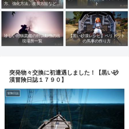
方、強化方法、改良方法などま
ト
とめ【黒い砂漠冒険日誌１４１
７】
珍しい狩猟図鑑の狩猟動物の出
【黒い砂漠レシピ】ペリドット
現場所一覧
の馬車の作り方
突発物々交換に初遭遇しました！【黒い砂
漠冒険日誌１７９０】
冒険日誌