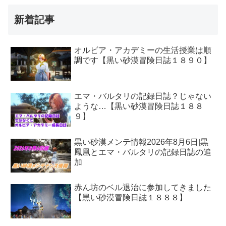
新着記事
オルビア・アカデミーの生活授業は順
調です【黒い砂漠冒険日誌１８９０】
エマ・バルタリの記録日誌？じゃない
ような…【黒い砂漠冒険日誌１８８
９】
黒い砂漠メンテ情報2026年8月6日|黒
鳳凰とエマ・バルタリの記録日誌の追
加
赤ん坊のベル退治に参加してきました
【黒い砂漠冒険日誌１８８８】