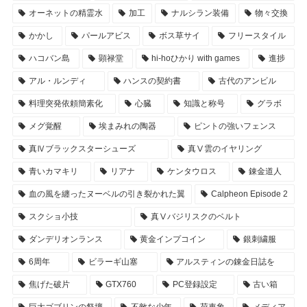
オーネットの精霊水
加工
ナルシラン装備
物々交換
かかし
パールアビス
ボス草サイ
フリースタイル
ハコバン島
顕禄堂
hi-hoひかり with games
進捗
アル・ルンディ
ハンスの契約書
古代のアンビル
料理突発依頼簡素化
心臓
知識と称号
グラボ
メグ覚醒
埃まみれの陶器
ピントの強いフェンス
真Ⅳブラックスターシューズ
真Ⅴ雲のイヤリング
青いカマキリ
リアナ
ケンタウロス
錬金道人
血の風を纏ったヌーベルの引き裂かれた翼
Calpheon Episode 2
スクショ小技
真Ⅴバジリスクのベルト
ダンデリオンランス
黄金インプコイン
銀刺繍服
6周年
ビラーギ山塞
アルスティンの錬金日誌を
焦げた破片
GTX760
PC登録設定
古い箱