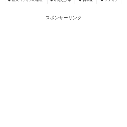
巨大ゴブリンの祭壇
不敵な少年
荷車象
メディア
スポンサーリンク