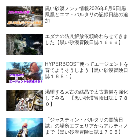
黒い砂漠メンテ情報2026年8月6日|黒
鳳凰とエマ・バルタリの記録日誌の追
加
エダナの防具解放依頼終わらせてきま
した【黒い砂漠冒険日誌１６６６】
HYPERBOOST使ってエージェントを
育てようそうしよう【黒い砂漠冒険日
誌１８８１】
渇望する太古の結晶で太古装備を強化
してみる！【黒い砂漠冒険日誌１７８
０】
「ジャスティン・バルタリの冒険日
誌」の場所エフェリアからアルティノ
まで【黒い砂漠冒険日誌１７０６】