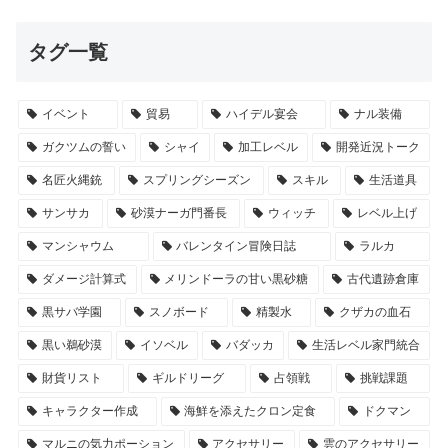
タグ一覧
イベント
貿易
ハイデル宴会
ナル装備
ガクツムの誓い
シャイ
加工レベル
開発近況トーク
名匠火縄銃
スプリングシーズン
スキル
生活道具
サンサカ
砂漠ナーガ門番長
ウィッチ
レベル上げ
マンシャウム
バレンタイン冒険日誌
ラルカ
ダメージ計算式
メリンドーラの甘い黒砂糖
古代遺跡倉庫
黒サバ学園
スノボード
精製水
クザカの血石
黒い鵜砂漠
イソベル
バダッカ
生活レベル家門統合
財貨リスト
ギルドリーグ
占領戦
挑戦課題
キャラクター作成
海鮮を添えたクロン定食
ドクマン
マルニの気力ポーション
アクセサリー
雲のアクセサリー