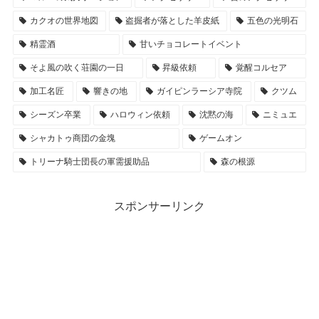
カクオの世界地図
盗掘者が落とした羊皮紙
五色の光明石
精霊酒
甘いチョコレートイベント
そよ風の吹く荘園の一日
昇級依頼
覚醒コルセア
加工名匠
響きの地
ガイピンラーシア寺院
クツム
シーズン卒業
ハロウィン依頼
沈黙の海
ニミュエ
シャカトゥ商団の金塊
ゲームオン
トリーナ騎士団長の軍需援助品
森の根源
スポンサーリンク