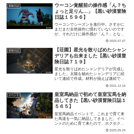
ウーコン覚醒前の操作感「ん？ち
冒険日誌
ょっと足りん…」【黒い砂漠冒険
日誌１５９６】
ウーコンでシーズンを進行中。さすがに
まだまだ全然操作に慣れていないのです
が、それだけに操作感が「ん？」となる
部分があって、少し使いづらいという印
2025.07.07
象を持ちました。これがもっと操作に慣
れれば変わってくるのかどうか？
【荘園】星光を散りばめたシャン
冒険日誌
デリアも出来ました【黒い砂漠冒
険日誌７１９】
星光を散りばめたシャンデリアが完成し
ました。太陽を秘めたシャンデリアに続
いて連続で作成。材料が揃えば連続で作
れると、テンション上がる。２つのシャ
2021.12.10
ンデリアが手に入ってどっちのが素敵な
んだろうと確認してみて、気に入った方
皇室馬納品で初めて皇室宝馬を納
イベント
をもう一回作るのもいいかも。
品してきた【黒い砂漠冒険日誌１
５６５】
皇室馬納品イベントで、これまで育て来
た馬達を一気に納品してきました。イベ
ントのために育て来たので、ホクホク気
分が味わえますし、何より、我が厩舎に1
2025.05.25
頭だけいる「皇室宝馬」の納品がすごく