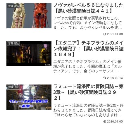
楽しみでした。おかげで素敵な報酬に顔
ノヴァがレベル５６になりました
冒険日誌
もほころぶというものです。
【黒い砂漠冒険日誌４４１】
ノヴァの覚醒と伝承が実装されたころ。
レベル55で呑気にメイン依頼をこなして
ました。でも、ようやくレベル56を達成
して覚醒依頼を受けられるところまでき
2021.01.08
ました！メイン依頼って貢献度はもらえ
ても経験値がなかなか入んないからサブ
【エダニア】テネブラウムのメイ
冒険日誌
依頼しないとレベル上がりにくい。
ン依頼完了！【黒い砂漠冒険日誌
１６４９】
エダニアの「テネブラウム」のメイン依
頼が完了しました。今回の魔王は「カル
ティアン」です。全てのソーサレス
の”母”と言える、カルティアンが何故敵対
2025.09.14
関係となり、冒険者に襲い掛かるのか？
そしてカルティアンの正体とは！？なん
ラミュート流浪団の冒険日誌～第
冒険日誌
て感じです。
3章～【黒い砂漠冒険日誌２９
２】
ラミュート流浪団の冒険日誌～第3章～終
わらせてきました。冒険日誌も増えてき
て終わらせていないものもありますけ
ど、出来るところからボチボチ進めてま
2020.07.05
す。ラミュート流浪団の冒険日誌も、簡
単なところは終わらせていきたいです