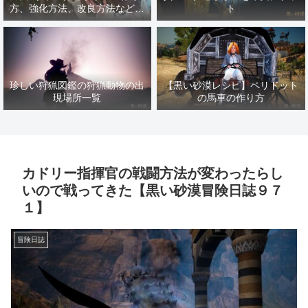
方、強化方法、改良方法などま
ト
とめ【黒い砂漠冒険日誌１４１
７】
珍しい狩猟図鑑の狩猟動物の出
【黒い砂漠レシピ】ペリドット
現場所一覧
の馬車の作り方
カドリー指揮官の戦闘方法が変わったらし
いので戦ってきた【黒い砂漠冒険日誌９７
１】
冒険日誌