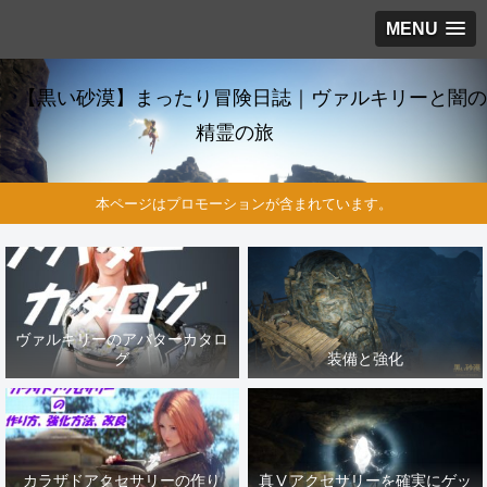
MENU
【黒い砂漠】まったり冒険日誌｜ヴァルキリーと闇の
精霊の旅
本ページはプロモーションが含まれています。
ヴァルキリーのアバターカタロ
グ
装備と強化
カラザドアクセサリーの作り
真Ⅴアクセサリーを確実にゲッ