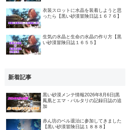
衣装スロットに水晶を装着しようと思
ったら【黒い砂漠冒険日誌１６７６】
生気の水晶と生命の水晶の作り方【黒
い砂漠冒険日誌１６５５】
新着記事
黒い砂漠メンテ情報2026年8月6日|黒
鳳凰とエマ・バルタリの記録日誌の追
加
赤ん坊のベル退治に参加してきました
【黒い砂漠冒険日誌１８８８】