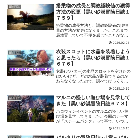
搭乗物の成長と調教経験値の獲得
冒険日誌
方法の変更【黒い砂漠冒険日誌１
７５９】
搭乗物の成長方法と、調教経験値の獲得
量の方法が変更になりました。これまで
馬放置していて不便を感じたことがなか
ったので、イマイチ「おぉー！それは素
2026.02.04
敵だ！！」とはならないのですが、とり
あえず「どう変わったのか？」ぐらいは
衣装スロットに水晶を装着しよう
冒険日誌
解っておこうかと思います。
と思ったら【黒い砂漠冒険日誌１
６７６】
衣装(アバター)の水晶スロットを空けたの
はいいけど、どの水晶が装着できるのか
わらなくなったので、調べてびっくり！
難易度高めです。ポイントは「衣装交換
2025.10.15
券」が必要という事以外は、そこまで難
しいものではないのですが…。衣装交換
マルニの怪しい遊び場を見学して
冒険日誌
券持ってない…。
きた【黒い砂漠冒険日誌６７３】
ハロウィンイベントのマルニの怪しい遊
び場を見学してきました。今回のテーマ
が「スチームパンク」って事で、いつも
と雰囲気が違います。カボチャはいつも
2021.10.15
どおりだけど、装飾がスチームパンクな
感じになってます。イベント参加は今度
バルタリの冒険日誌～1章～バル