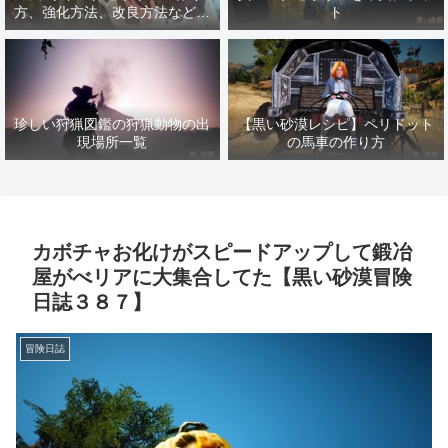
方、強化方法、改良方法などま
ト
とめ【黒い砂漠冒険日誌１４１
７】
珍しい狩猟図鑑の狩猟動物の出
【黒い砂漠レシピ】ペリドット
現場所一覧
の馬車の作り方
カボチャお化けがスピードアップして鍛冶
屋がべリアに大集合してた【黒い砂漠冒険
日誌３８７】
冒険日誌