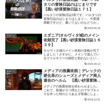
冒険日誌
にして、今日はいろいろと見学します。
タリの冒険日誌のはじまりです
【黒い砂漠冒険日誌１７１】
バルタリの冒険日誌1章です。バルタリの
冒険日誌のはじまりはじまり～。今更感
満載ですけど、書いてないのもどうかと
思ったので書いておきます。
2023.06.18
エダニア(オルヴィタ城)のメイン
冒険日誌
依頼完了【黒い砂漠冒険日誌１６
３９】
オルヴィタ城のメイン依頼の攻略が完了
しました！さすがに、メインで遊んでい
るヴァルキリーの師匠と戦わないといけ
ないのは気が引けますが、高い壁を乗り
2025.09.14
越えるのが弟子の役目なので張り切って
いってきました！
メディアの推薦依頼｜デレックの
冒険日誌
硬化革のシューズとメディア商人
連合のヘルム 【黒い砂漠冒険日
誌５１】
メディアの推薦依頼を終わらせました。
これで、装備が３つ増えたのでサブキャ
ラを作った時のとりあえず装備にしよう
かと思っています。意外と、足装備は有
2019.12.21
能だと噂です。