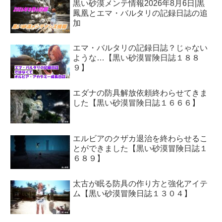
黒い砂漠メンテ情報2026年8月6日|黒
鳳凰とエマ・バルタリの記録日誌の追
加
エマ・バルタリの記録日誌？じゃない
ような…【黒い砂漠冒険日誌１８８
９】
エダナの防具解放依頼終わらせてきま
した【黒い砂漠冒険日誌１６６６】
エルビアのクザカ退治を終わらせるこ
とができました【黒い砂漠冒険日誌１
６８９】
太古が眠る防具の作り方と強化アイテ
ム【黒い砂漠冒険日誌１３０４】