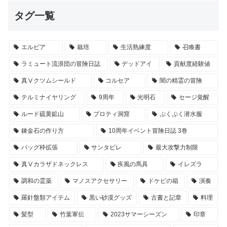
タグ一覧
エルビア
栽培
生活熟練度
召喚書
ラミュート流浪団の冒険日誌
デッドアイ
貢献度経験値
真Ⅴクツムシールド
コルセア
闇の精霊の冒険
テルミナイヤリング
9周年
光明石
セージ覚醒
ルード硫黄鉱山
プロティ洞窟
ぷくぷく潜水服
錬金石の作り方
10周年イベント冒険日誌 3巻
バッグ枠拡張
サンタビレ
最大攻撃力制限
真Ⅴカラザドネックレス
疾風の馬具
イレズラ
調和の霊薬
マノスアクセサリー
ドケビの箱
演奏
羅針盤類アイテム
黒い砂漠グッズ
古書と記章
料理
髪型
竹葉軍伝
2023サマーシーズン
印章