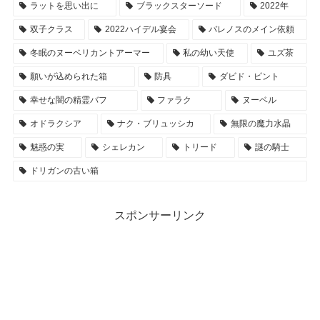
ラットを思い出に
ブラックスターソード
2022年
双子クラス
2022ハイデル宴会
バレノスのメイン依頼
冬眠のヌーベリカントアーマー
私の幼い天使
ユズ茶
願いが込められた箱
防具
ダビド・ピント
幸せな闇の精霊バフ
ファラク
ヌーベル
オドラクシア
ナク・ブリュッシカ
無限の魔力水晶
魅惑の実
シェレカン
トリード
謎の騎士
ドリガンの古い箱
スポンサーリンク