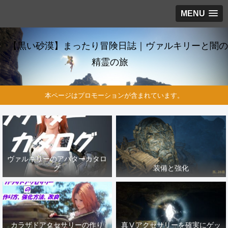
MENU
【黒い砂漠】まったり冒険日誌｜ヴァルキリーと闇の
精霊の旅
本ページはプロモーションが含まれています。
ヴァルキリーのアバターカタロ
グ
装備と強化
カラザドアクセサリーの作り
真Ⅴアクセサリーを確実にゲッ