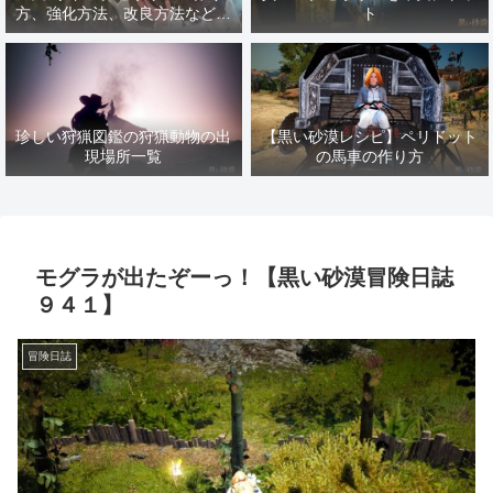
方、強化方法、改良方法などま
ト
とめ【黒い砂漠冒険日誌１４１
７】
珍しい狩猟図鑑の狩猟動物の出
【黒い砂漠レシピ】ペリドット
現場所一覧
の馬車の作り方
モグラが出たぞーっ！【黒い砂漠冒険日誌
９４１】
冒険日誌