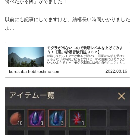
食べたがる餌」がでました！
以前にも記事にしてますけど、結構長い時間かかりました
よ…。
モグラが出ない…ので栽培レベルを上げてみよ
う！【黒い砂漠冒険日誌９３２】
栽培してたらモグラが出ると聞いて、荘園の依頼を受けて
からかなりの時間が経ちますけど、私の農園にはモグラが
いないようですｗ「モグラ出現には何か条件が…？」と思
ってみると当たり前なんだけど、栽培レベルが低いので
は？という結論にいたりましたｗ
2022.08.16
kurosaba.hobbiestime.com