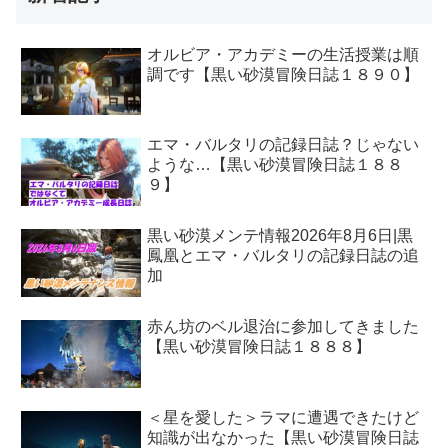
オルビア・アカデミーの生活授業は順
調です【黒い砂漠冒険日誌１８９０】
エマ・バルタリの記録日誌？じゃない
ような…【黒い砂漠冒険日誌１８８
９】
黒い砂漠メンテ情報2026年8月6日|黒
鳳凰とエマ・バルタリの記録日誌の追
加
赤ん坊のベル退治に参加してきました
【黒い砂漠冒険日誌１８８８】
＜星を愛した＞ラマに遭遇できたけど
知識が出なかった【黒い砂漠冒険日誌