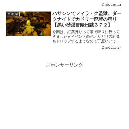
けませんけど前に見た時アイテムの仕様
2020.04.23
変更について書かれたあったので、まと
めておこうかと思います。また、各イベ
ハサシンでフィラ・ク監獄、ダー
冒険日誌
ントもメンテ終了後から順次開催される
クナイトでカドリー廃墟の狩り
ようなので楽しみですね。
【黒い砂漠冒険日誌３７２】
今回は、紅葉狩りって事で狩りに行って
きましたｗイベントの色とりどりの紅葉
もドロップするようなので丁度いいでし
ょ。ハサシンはオータムシーズンで使っ
2020.10.17
てたので何とか操作できたけど、ダーク
ナイトは久々なので操作がイマイチわか
んなかった。いろいろな職でキャラを作
るとこういう時にややこしくなる。
スポンサーリンク