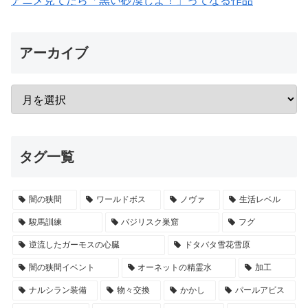
アニメ見てたら「黒い砂漠しよ！」ってなる作品
アーカイブ
タグ一覧
闇の狭間
ワールドボス
ノヴァ
生活レベル
駿馬訓練
バジリスク巣窟
フグ
逆流したガーモスの心臓
ドタバタ雪花雪原
闇の狭間イベント
オーネットの精霊水
加工
ナルシラン装備
物々交換
かかし
パールアビス