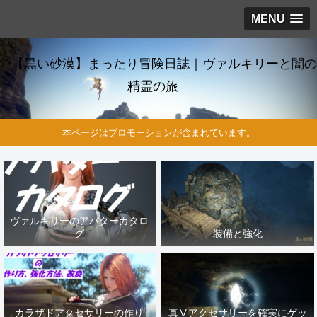
MENU
【黒い砂漠】まったり冒険日誌｜ヴァルキリーと闇の
精霊の旅
本ページはプロモーションが含まれています。
ヴァルキリーのアバターカタロ
グ
装備と強化
カラザドアクセサリーの作り
真Ⅴアクセサリーを確実にゲッ