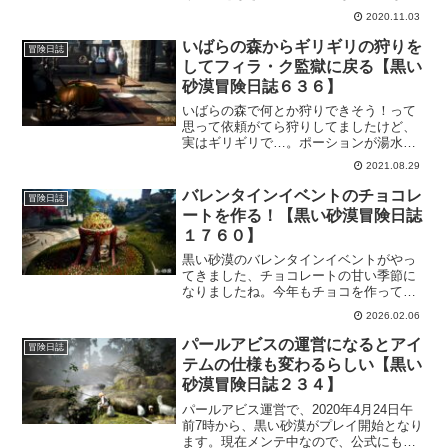
ます。そして、永久の言葉に釣られてフ
2020.11.03
ローリン村のハロウィンデイリーをコツ
コツとやってます。やっぱり土に潜るカ
いばらの森からギリギリの狩りを
冒険日誌
ボチャお化けは捨てがたいｗ
してフィラ・ク監獄に戻る【黒い
砂漠冒険日誌６３６】
いばらの森で何とか狩りできそう！って
思って依頼がてら狩りしてましたけど、
実はギリギリで…。ポーションが湯水の
ように消えて行きました。キツイとは思
2021.08.29
ってたけどここまでとは。って事で、こ
こら辺で一旦カリチャーの依頼も終わっ
バレンタインイベントのチョコレ
冒険日誌
た事ですしフィラ・ク監獄に戻ります。
ートを作る！【黒い砂漠冒険日誌
１７６０】
黒い砂漠のバレンタインイベントがやっ
てきました、チョコレートの甘い季節に
なりましたね。今年もチョコを作ってた
くさん食べる！でも、今年はちょっとし
2026.02.06
たイベントが追加されていたりします。
モグモグ食べるもよし、素敵な花を渡す
パールアビスの運営になるとアイ
冒険日誌
ものよし。
テムの仕様も変わるらしい【黒い
砂漠冒険日誌２３４】
パールアビス運営で、2020年4月24日午
前7時から、黒い砂漠がプレイ開始となり
ます。現在メンテ中なので、公式にもい