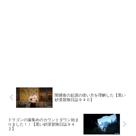
闇捕食の起源の使い方を理解した【黒い
砂漠冒険日誌９４０】
ドラゴンの歯集めのカウントダウン始ま
りました！！【黒い砂漠冒険日誌９４
２】