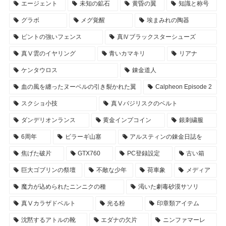
エージェント
未知の鉱石
黄昏の翼
知識と称号
グラボ
メグ覚醒
埃まみれの陶器
ピントの強いフェンス
真Ⅳブラックスターシューズ
真Ⅴ雲のイヤリング
青いカマキリ
リアナ
ケンタウロス
錬金道人
血の風を纏ったヌーベルの引き裂かれた翼
Calpheon Episode 2
スクショ小技
真Ⅴバジリスクのベルト
ダンデリオンランス
黄金インプコイン
銀刺繍服
6周年
ビラーギ山塞
アルスティンの錬金日誌を
焦げた破片
GTX760
PC登録設定
古い箱
巨大ゴブリンの祭壇
不敵な少年
荷車象
メディア
魔力が込められたニンニクの種
渇いた劇毒砂漠サソリ
真Ⅴカラザドベルト
光る粉
印章類アイテム
沈黙するアトルの靴
エダナの欠片
ニンファマーレ