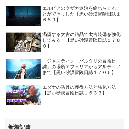
エルビアのクザカ退治を終わらせるこ
とができました【黒い砂漠冒険日誌１
６８９】
渇望する太古の結晶で太古装備を強化
してみる！【黒い砂漠冒険日誌１７８
０】
「ジャスティン・バルタリの冒険日
誌」の場所エフェリアからアルティノ
まで【黒い砂漠冒険日誌１７０６】
エダナの防具の獲得方法と強化方法
【黒い砂漠冒険日誌１６３３】
新着記事