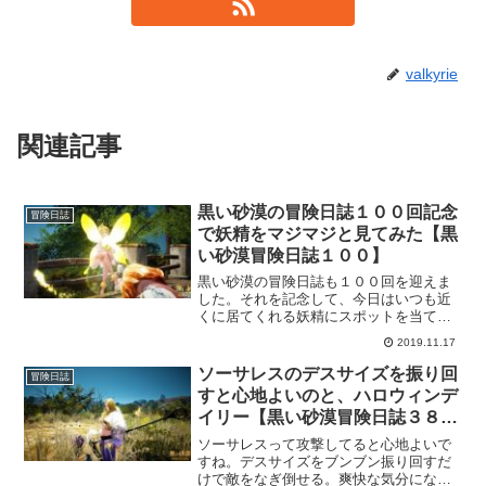
valkyrie
関連記事
黒い砂漠の冒険日誌１００回記念
冒険日誌
で妖精をマジマジと見てみた【黒
い砂漠冒険日誌１００】
黒い砂漠の冒険日誌も１００回を迎えま
した。それを記念して、今日はいつも近
くに居てくれる妖精にスポットを当てて
みました。４等級とかスキルとかも必要
2019.11.17
ですけど、今日ばかりは妖精をじっくり
と観察してみようかと思います。
ソーサレスのデスサイズを振り回
冒険日誌
すと心地よいのと、ハロウィンデ
イリー【黒い砂漠冒険日誌３８
６】
ソーサレスって攻撃してると心地よいで
すね。デスサイズをブンブン振り回すだ
けで敵をなぎ倒せる。爽快な気分になり