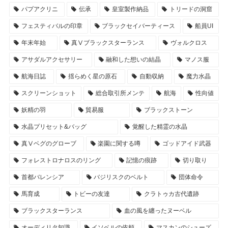
パプアクリニ
伝承
皇室製作納品
トリードの洞窟
フェスティバルの印章
ブラックセイバーティース
船員UI
年末年始
真Ⅴブラックスターランス
ヴォルクロス
アサダルアクセサリー
融和した想いの結晶
マノス服
航海日誌
揺らめく星の原石
自動収納
魔力水晶
スクリーンショット
総合取引所メンテ
航海
性向値
妖精の羽
貿易服
ブラックストーン
水晶プリセット&バッグ
覚醒した精霊の水晶
真Ⅴベグのグローブ
楽園に関する噂
ゴッドアイド武器
フォレストロナロスのリング
記憶の痕跡
切り取り
首都バレンシア
バジリスクのベルト
団体命令
馬育成
トビーの友達
クラトゥカ古代遺跡
ブラックスターランス
血の風を纏ったヌーベル
オーディリタ知識
イソベルの依頼
マスカンのシューズ