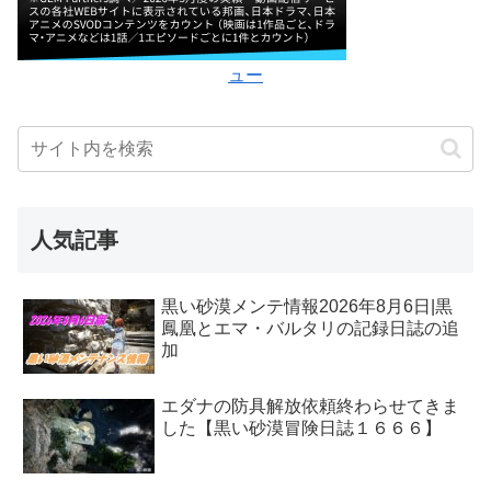
ュー
人気記事
黒い砂漠メンテ情報2026年8月6日|黒
鳳凰とエマ・バルタリの記録日誌の追
加
エダナの防具解放依頼終わらせてきま
した【黒い砂漠冒険日誌１６６６】