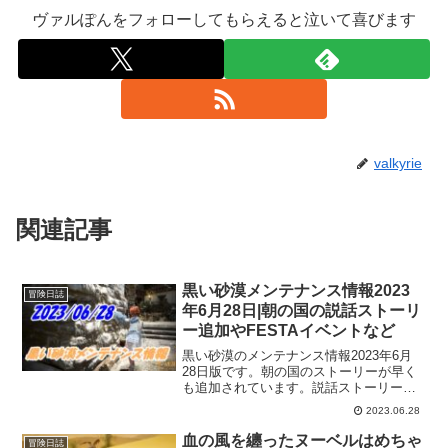
ヴァルぽんをフォローしてもらえると泣いて喜びます
valkyrie
関連記事
黒い砂漠メンテナンス情報2023
冒険日誌
年6月28日|朝の国の説話ストーリ
ー追加やFESTAイベントなど
黒い砂漠のメンテナンス情報2023年6月
28日版です。朝の国のストーリーが早く
も追加されています。説話ストーリーに
物語図鑑も。こういうのって、ついつい
2023.06.28
全部埋めたくなってしまうので、張り切
って進めたくなりますねｗあと、今週の
血の風を纏ったヌーベルはめちゃ
冒険日誌