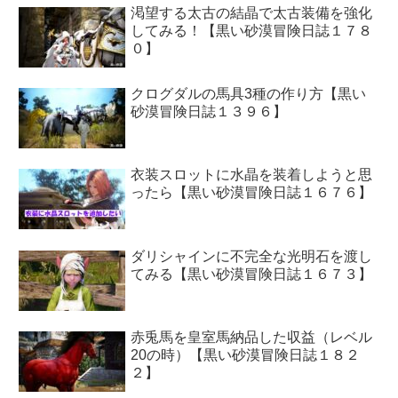
渇望する太古の結晶で太古装備を強化
してみる！【黒い砂漠冒険日誌１７８
０】
クログダルの馬具3種の作り方【黒い
砂漠冒険日誌１３９６】
衣装スロットに水晶を装着しようと思
ったら【黒い砂漠冒険日誌１６７６】
ダリシャインに不完全な光明石を渡し
てみる【黒い砂漠冒険日誌１６７３】
赤兎馬を皇室馬納品した収益（レベル
20の時）【黒い砂漠冒険日誌１８２
２】