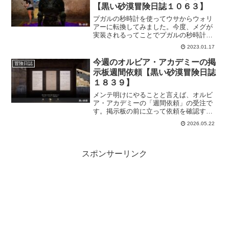
【黒い砂漠冒険日誌１０６３】
プガルの秒時計を使ってウサからウォリ
アーに転換してみました。今度、メグが
実装されるってことでプガルの秒時計が
追加支給されることを知り「これは
2023.01.17
っ！」と思い、早速ウォリアーに転換し
ました。これで、目的の一つを達成でき
今週のオルビア・アカデミーの掲
冒険日誌
るので、ありがたく使わせてもらいます
示板週間依頼【黒い砂漠冒険日誌
ｗ
１８３９】
メンテ明けにやることと言えば、オルビ
ア・アカデミーの「週間依頼」の受注で
す。掲示板の前に立って依頼を確認する
のがアニメなんかのギルド依頼みたい
2026.05.22
で、変にワクワクしますｗそんな掲示板
の週間依頼はどんなのかなー。5月21日に
受注した週間依頼です。
スポンサーリンク