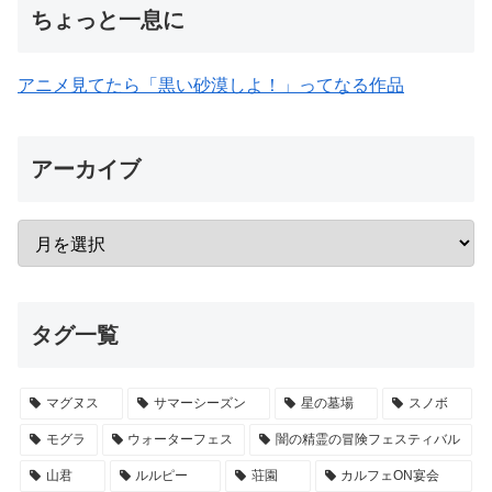
ちょっと一息に
アニメ見てたら「黒い砂漠しよ！」ってなる作品
アーカイブ
タグ一覧
マグヌス
サマーシーズン
星の墓場
スノボ
モグラ
ウォーターフェス
闇の精霊の冒険フェスティバル
山君
ルルピー
荘園
カルフェON宴会