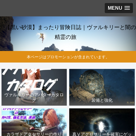
MENU
【黒い砂漠】まったり冒険日誌｜ヴァルキリーと闇の
精霊の旅
本ページはプロモーションが含まれています。
ヴァルキリーのアバターカタロ
グ
装備と強化
カラザドアクセサリーの作り
真Ⅴアクセサリーを確実にゲッ