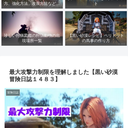
方、強化方法、改良方法などま
ト
とめ【黒い砂漠冒険日誌１４１
７】
珍しい狩猟図鑑の狩猟動物の出
【黒い砂漠レシピ】ペリドット
現場所一覧
の馬車の作り方
最大攻撃力制限を理解しました【黒い砂漠
冒険日誌１４８３】
冒険日誌