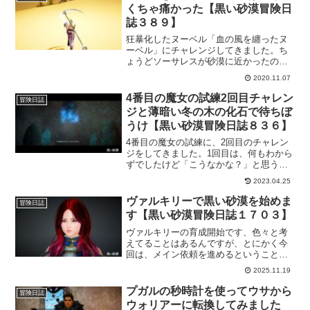
土曜日FESTA関連のイベントなど。
くちゃ痛かった【黒い砂漠冒険日
誌３８９】
狂暴化したヌーベル「血の風を纏ったヌ
ーベル」にチャレンジしてきました。ち
ょうどソーサレスが砂漠に近かったので
任せてみたんですけど、いろいろ痛くて
2020.11.07
全くと言っていいほど戦闘になりません
でした。倒されては戻ってを繰り返し
4番目の魔女の試練2回目チャレン
冒険日誌
で…。痛いぞー。
ジと薄暗い冬の木の化石で待ちぼ
うけ【黒い砂漠冒険日誌８３６】
4番目の魔女の試練に、2回目のチャレン
ジをしてきました。1回目は、何もわから
ずでしたけど「こうなかな？」と思うと
ころがあったので、今回はそれが正しい
2023.04.25
のか確認も含めてのチャレンジです。そ
して、薄暗い冬の木の化石で結構待ちぼ
ヴァルキリーで黒い砂漠を始めま
冒険日誌
うけを喰らってしまいました。
す【黒い砂漠冒険日誌１７０３】
ヴァルキリーの育成開始です、色々と考
えてることはあるんですが、とにかく今
回は、メイン依頼を進めるということ
と、一般防具の外見も確認していこうと
2025.11.19
いうのがあります。購入すればいいけ
ど、依頼や狩り場で集まるならその方が
プガルの秒時計を使ってウサから
冒険日誌
楽しいかなと思いまして。
ウォリアーに転換してみました