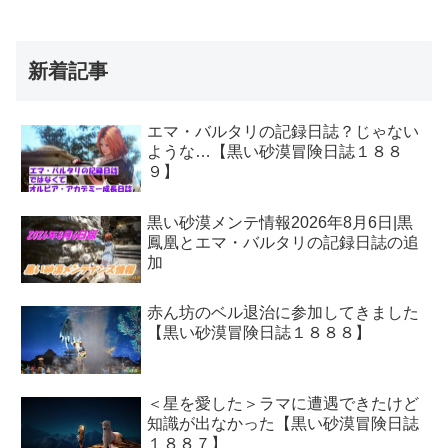
新着記事
エマ・バルタリの記録日誌？じゃない
ような…【黒い砂漠冒険日誌１８８
９】
黒い砂漠メンテ情報2026年8月6日|黒
鳳凰とエマ・バルタリの記録日誌の追
加
赤ん坊のベル退治に参加してきました
【黒い砂漠冒険日誌１８８８】
＜星を愛した＞ラマに遭遇できたけど
知識が出なかった【黒い砂漠冒険日誌
１８８７】