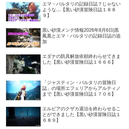
エマ・バルタリの記録日誌？じゃない
ような…【黒い砂漠冒険日誌１８８
９】
黒い砂漠メンテ情報2026年8月6日|黒
鳳凰とエマ・バルタリの記録日誌の追
加
エダナの防具解放依頼終わらせてきま
した【黒い砂漠冒険日誌１６６６】
「ジャスティン・バルタリの冒険日
誌」の場所エフェリアからアルティノ
まで【黒い砂漠冒険日誌１７０６】
エルビアのクザカ退治を終わらせるこ
とができました【黒い砂漠冒険日誌１
６８９】