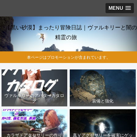
MENU
【黒い砂漠】まったり冒険日誌｜ヴァルキリーと闇の
精霊の旅
本ページはプロモーションが含まれています。
ヴァルキリーのアバターカタロ
グ
装備と強化
カラザドアクセサリーの作り
真Ⅴアクセサリーを確実にゲッ