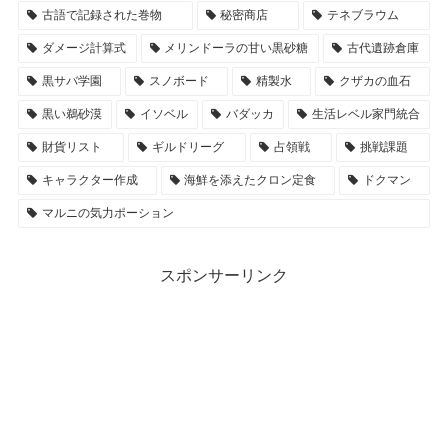
古語で記録された巻物
秘密商店
テネブラウム
ダメージ計算式
メリンドーラの甘い黒砂糖
古代遺跡倉庫
黒サバ学園
スノボード
精製水
クザカの血石
黒い鵜砂漠
イソベル
バダッカ
生活レベル家門統合
財貨リスト
ギルドリーグ
占領戦
挑戦課題
キャラクター作成
海鮮を添えたクロン定食
ドクマン
マルニの気力ポーション
スポンサーリンク