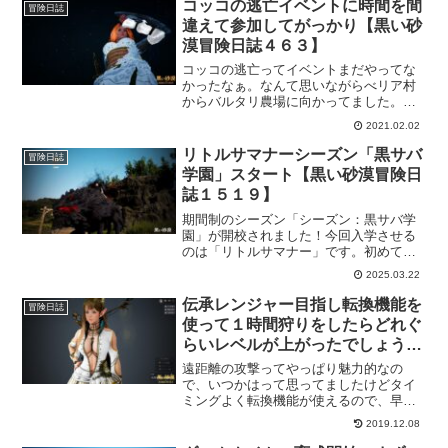
コッコの逃亡イベントに時間を間
冒険日誌
違えて参加してがっかり【黒い砂
漠冒険日誌４６３】
コッコの逃亡ってイベントまだやってな
かったなぁ。なんて思いながらべリア村
からバルタリ農場に向かってました。夜
にｗ完全に夜なのにそれでも気付かず、
2021.02.02
バルタリ農場で依頼を受けてから気付
く。いつものおとぼけな私でした。
リトルサマナーシーズン「黒サバ
冒険日誌
学園」スタート【黒い砂漠冒険日
誌１５１９】
期間制のシーズン「シーズン：黒サバ学
園」が開校されました！今回入学させる
のは「リトルサマナー」です。初めての
キャラなので操作に慣れる意味でもシー
2025.03.22
ズンは最適かと思います。なにより黒狼
に乗ってみたい！というのもリトルサマ
伝承レンジャー目指し転換機能を
冒険日誌
ナーを使いたい理由の一つだったりもし
使って１時間狩りをしたらどれぐ
ますｗ
らいレベルが上がったでしょう
【黒い砂漠冒険日誌１１４】
遠距離の攻撃ってやっぱり魅力的なの
で、いつかはって思ってましたけどタイ
ミングよく転換機能が使えるので、早速
試してみます。
2019.12.08