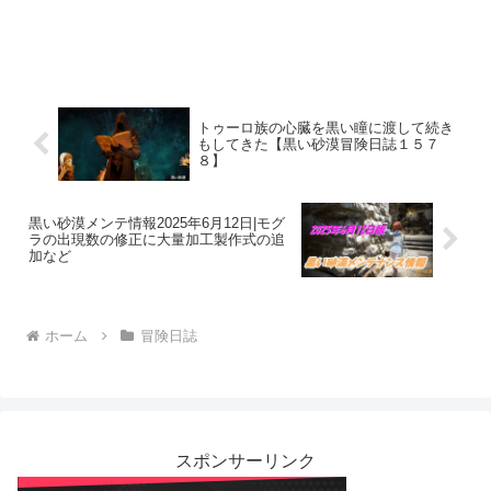
トゥーロ族の心臓を黒い瞳に渡して続き
もしてきた【黒い砂漠冒険日誌１５７
８】
黒い砂漠メンテ情報2025年6月12日|モグ
ラの出現数の修正に大量加工製作式の追
加など
ホーム
冒険日誌
スポンサーリンク