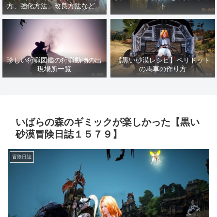
方、強化方法、改良方法などま
ト
とめ【黒い砂漠冒険日誌１４１
７】
珍しい狩猟図鑑の狩猟動物の出
【黒い砂漠レシピ】ペリドット
現場所一覧
の馬車の作り方
いばらの森のギミックが楽しかった【黒い
砂漠冒険日誌１５７９】
冒険日誌