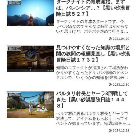
ダークナイトの育成開始。まず
冒険日誌
は、バレンシア…？【黒い砂漠冒
険日誌５２７】
ダークナイトの育成スタートです。今、
レベル59なのでそんなに時間はかからな
いと思うけど、ボチボチ進めて行きま
す。シャカトゥの途中から始めて、バレ
2021.04.20
ンシアに進みましたけど方向転換をしよ
うと思います。
見つけやすくなった知識の場所と
冒険日誌
闇の狭間の報酬見直し【黒い砂漠
冒険日誌１７３２】
知識のエフェクトが追加されて場所がわ
かりやすくなったドリガン地域のドベン
クルンで、いくつかの知識を獲得出来ま
した。なんて素敵なアップデートでしょ
2025.12.30
う！そして、ゲーム中に表示された「闇
の狭間の追加報酬のおしらせ」も期待し
バルタリ村長とヤーラ3回戦して
冒険日誌
ています。
きた【黒い砂漠冒険日誌１４４
８】
べリア村に居るバルタリ村長とヤーラで
対決して、アイテムをもらおう！ってイ
ベントが始まっています。毎週3回チャレ
ンジできるので、確実にアイテムをゲッ
2024.12.13
トしていきたいところ。バルタリ村長も