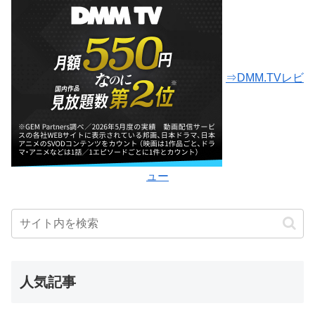
⇒DMM.TVレビ
ュー
人気記事