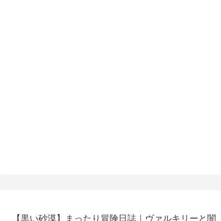
【黒い砂漠】まったり冒険日誌｜ヴァルキリーと闇