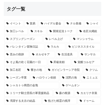
タグ一覧
イベント
貿易
ハイデル宴会
ナル装備
シャイ
加工レベル
スキル
開発近況トーク
名匠火縄銃
スプリングシーズン
レベル上げ
マンシャウム
バレンタイン冒険日誌
ラルカ
ビジネススタイル
歪みの痕跡
オルゼキア
生活道具
サンサカ
そよ風の吹く荘園の一日
昇級依頼
覚醒コルセア
加工名匠
響きの地
ガイピンラーシア寺院
クツム
シーズン卒業
ハロウィン依頼
沈黙の海
ニミュエ
シャカトゥ商団の金塊
ゲームオン
トリーナ騎士団長の軍需援助品
森の根源
カエリナ衣装
渇望する太古の結晶
焦げた精霊の残滓
ドゥーム