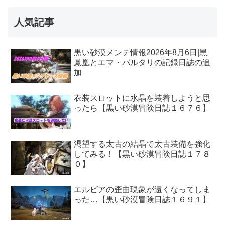
人気記事
黒い砂漠メンテ情報2026年8月6日|黒
鳳凰とエマ・バルタリの記録日誌の追
加
衣装スロットに水晶を装着しようと思
ったら【黒い砂漠冒険日誌１６７６】
渇望する太古の結晶で太古装備を強化
してみる！【黒い砂漠冒険日誌１７８
０】
エルビアの歪曲現象が遠くなってしま
った…【黒い砂漠冒険日誌１６９１】