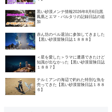
黒い砂漠メンテ情報2026年8月6日|黒
鳳凰とエマ・バルタリの記録日誌の追
加
赤ん坊のベル退治に参加してきました
【黒い砂漠冒険日誌１８８８】
＜星を愛した＞ラマに遭遇できたけど
知識が出なかった【黒い砂漠冒険日誌
１８８７】
テルミアンの海辺で釣れた特別な魚を
売ってきた【黒い砂漠冒険日誌１８８
６】