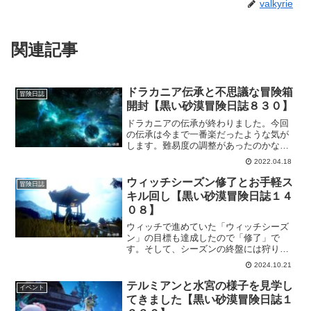
valkyrie
関連記事
ドラカニア伝承と不思議な冒険箱
冒険日誌
開封【黒い砂漠冒険日誌８３０】
ドラカニアの伝承が終わりました。今回
の伝承は今まで一番楽だったような気が
します。難易度の調整があったのかな？
って思うぐらい。いつもどおりイレズラ
2022.04.18
と戦う事になるので、ちゃんと戦闘しな
いとダメだと思うけど、慣れてないキャ
ウィッチシーズン修了とお手軽ス
冒険日誌
ラでここまで出来るとは思わんかった。
キル回し【黒い砂漠冒険日誌１４
０８】
ウィッチで進めていた「ウィッチシーズ
ン」の目標も達成したので「修了」で
す。そして、シーズンの終盤には狩りを
してレベル上げが残ってるので、いつも
2024.10.21
どおり「ポリの森」で狩りをします。そ
の時に私なりの「お手軽スキル回し」も
テルミアンと水宮の様子を見学し
イベント
紹介しておきます。
てきました【黒い砂漠冒険日誌１