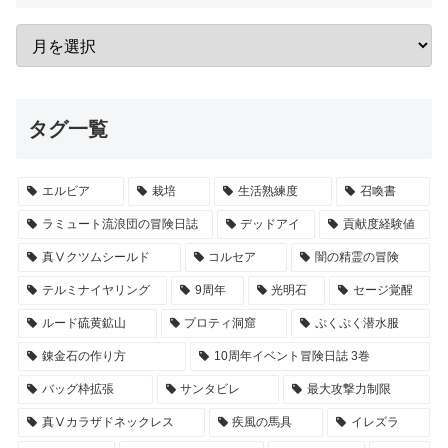
タグ一覧
エルビア
栽培
生活熟練度
召喚書
ラミュート流浪団の冒険日誌
デッドアイ
貢献度経験値
真Ⅴクツムシールド
コルセア
闇の精霊の冒険
テルミナイヤリング
9周年
光明石
セージ覚醒
ルード硫黄鉱山
プロティ洞窟
ぷくぷく潜水服
錬金石の作り方
10周年イベント冒険日誌 3巻
バッグ枠拡張
サンタビレ
最大攻撃力制限
真Ⅴカラザドネックレス
疾風の馬具
イレズラ