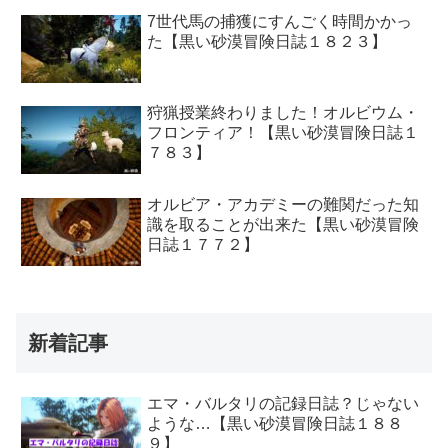
7世代馬の捕獲にすんごく時間かかっ
た【黒い砂漠冒険日誌１８２３】
狩猟授業終わりました！オルビウム・
フロンティア！【黒い砂漠冒険日誌１
７８３】
オルビア・アカデミーの難関だった知
識を取ることが出来た【黒い砂漠冒険
日誌１７７２】
新着記事
エマ・バルタリの記録日誌？じゃない
ような…【黒い砂漠冒険日誌１８８
９】