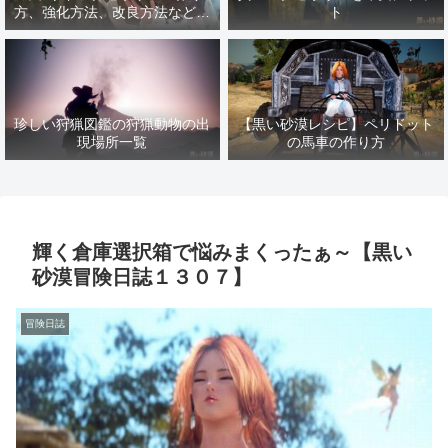
方、強化方法、改良方法などま
ト
とめ【黒い砂漠冒険日誌１４１
７】
珍しい狩猟図鑑の狩猟動物の出
【黒い砂漠レシピ】ペリドット
現場所一覧
の馬車の作り方
輝く倉庫選択箱で悩みまくったぁ～【黒い
砂漠冒険日誌１３０７】
冒険日誌