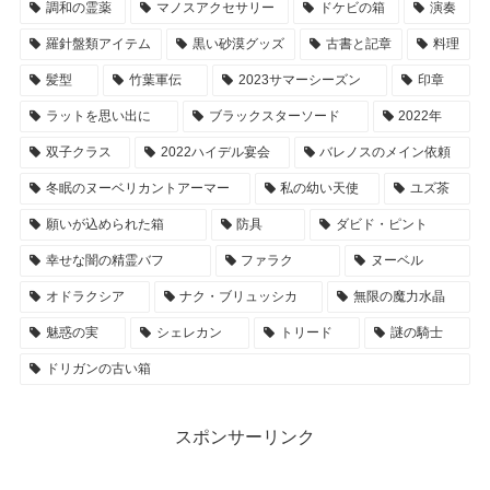
調和の霊薬
マノスアクセサリー
ドケビの箱
演奏
羅針盤類アイテム
黒い砂漠グッズ
古書と記章
料理
髪型
竹葉軍伝
2023サマーシーズン
印章
ラットを思い出に
ブラックスターソード
2022年
双子クラス
2022ハイデル宴会
バレノスのメイン依頼
冬眠のヌーベリカントアーマー
私の幼い天使
ユズ茶
願いが込められた箱
防具
ダビド・ピント
幸せな闇の精霊バフ
ファラク
ヌーベル
オドラクシア
ナク・ブリュッシカ
無限の魔力水晶
魅惑の実
シェレカン
トリード
謎の騎士
ドリガンの古い箱
スポンサーリンク