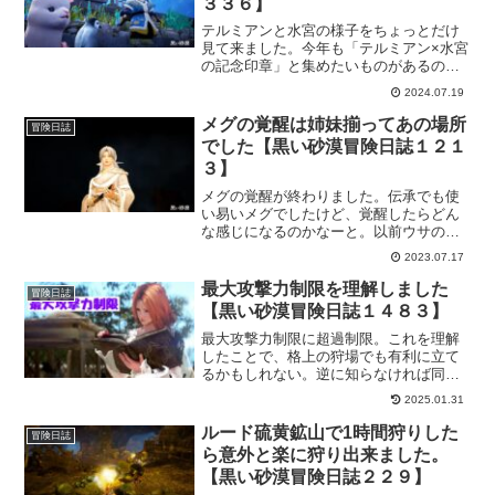
３３６】
テルミアンと水宮の様子をちょっとだけ
見て来ました。今年も「テルミアン×水宮
の記念印章」と集めたいものがあるの
で、出来るだけ多くのイベントなどに参
2024.07.19
加したいものです。が。世界的に障害が
起きているので、緊急メンテ入ってます
メグの覚醒は姉妹揃ってあの場所
冒険日誌
ｗ
でした【黒い砂漠冒険日誌１２１
３】
メグの覚醒が終わりました。伝承でも使
い易いメグでしたけど、覚醒したらどん
な感じになるのかなーと。以前ウサの覚
醒の時にメグも出て来たので「もしかし
2023.07.17
て…」な予感はありましたけど、やっぱ
りそうでしたｗまだ覚醒したメグに慣れ
最大攻撃力制限を理解しました
冒険日誌
てませんけど、活躍してくれると嬉し
【黒い砂漠冒険日誌１４８３】
い。
最大攻撃力制限に超過制限。これを理解
したことで、格上の狩場でも有利に立て
るかもしれない。逆に知らなければ同等
の狩場でも苦戦を強いられることになる
2025.01.31
かも…。なんてことを気付かせてもらえ
ました。うまく活用して効率よく狩りし
ルード硫黄鉱山で1時間狩りした
冒険日誌
たいですね。
ら意外と楽に狩り出来ました。
【黒い砂漠冒険日誌２２９】