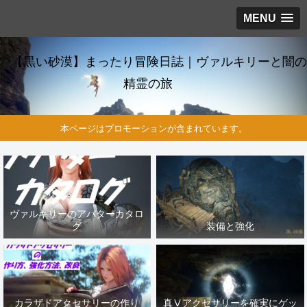
MENU
【黒い砂漠】まったり冒険日誌｜ヴァルキリーと闇の
精霊の旅
本ページはプロモーションが含まれています。
ヴァルキリーのアバターカタロ
グ
装備と強化
カラザドアクセサリーの作り
真Ⅴアクセサリーを確実にゲッ