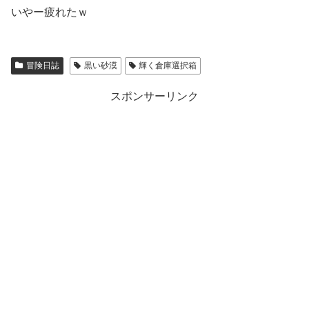
いやー疲れたｗ
冒険日誌
黒い砂漠
輝く倉庫選択箱
スポンサーリンク