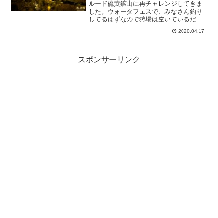
ルード硫黄鉱山に再チャレンジしてきま
した。ウォータフェスで、みなさん釣り
してるはずなので狩場は空いているだろ
うと期待して行ったら、予想どおりでし
2020.04.17
たｗそれに、ラモー装備にまたまた助け
られたおかげもあって、楽に狩りが出来
たのがよかったです。それなりに、稼げ
たように思うしお目当てのアイテムもゲ
スポンサーリンク
ットできたのでラッキーです。