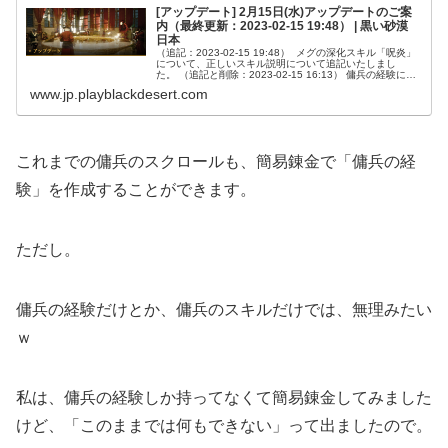
[アップデート] 2月15日(水)アップデートのご案
内（最終更新：2023-02-15 19:48） | 黒い砂漠
日本
（追記：2023-02-15 19:48） メグの深化スキル「呪炎」
について、正しいスキル説明について追記いたしまし
た。 （追記と削除：2023-02-15 16:13） 傭兵の経験に関
する記載のうち、製作方法に関する内容の追記と削除を
www.jp.playblackdesert.com
行...
これまでの傭兵のスクロールも、簡易錬金で「傭兵の経
験」を作成することができます。
ただし。
傭兵の経験だけとか、傭兵のスキルだけでは、無理みたい
ｗ
私は、傭兵の経験しか持ってなくて簡易錬金してみました
けど、「このままでは何もできない」って出ましたので。