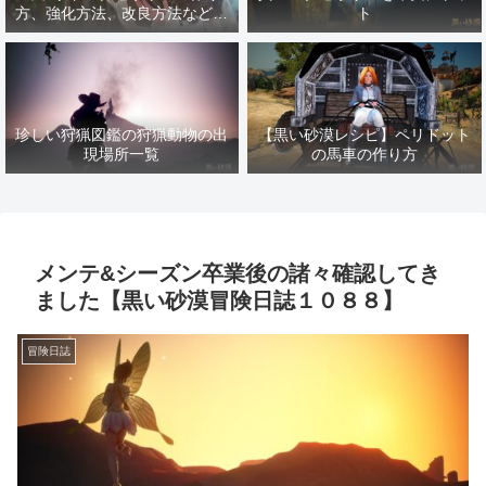
方、強化方法、改良方法などま
ト
とめ【黒い砂漠冒険日誌１４１
７】
珍しい狩猟図鑑の狩猟動物の出
【黒い砂漠レシピ】ペリドット
現場所一覧
の馬車の作り方
メンテ&シーズン卒業後の諸々確認してき
ました【黒い砂漠冒険日誌１０８８】
冒険日誌