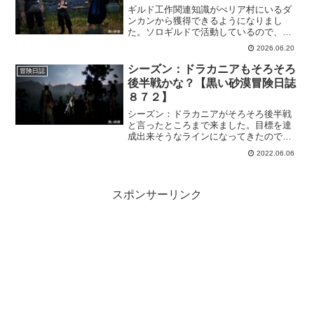
ギルド工作関連知識がべリア村にいるダ
ンカンから獲得できるようになりまし
た。ソロギルドで活動しているので、工
作関連とは無縁だと思ってましたけど、
2026.06.20
もらえるものはもらっておこう！な気持
ちで獲得してきました。そして気付いた
シーズン：ドラカニアもそろそろ
冒険日誌
ギルドスキルの仕様変更。
後半戦かな？【黒い砂漠冒険日誌
８７２】
シーズン：ドラカニアがそろそろ後半戦
と言ったところまで来ました。目標を達
成出来そうなラインになってきたので、
ここらでがっつりと進めておかないとい
2022.06.06
けないような気がしてきました。マンシ
ャウムで一気にレベル上げが出来るとい
いなー。
スポンサーリンク