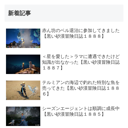
新着記事
赤ん坊のベル退治に参加してきました
【黒い砂漠冒険日誌１８８８】
＜星を愛した＞ラマに遭遇できたけど
知識が出なかった【黒い砂漠冒険日誌
１８８７】
テルミアンの海辺で釣れた特別な魚を
売ってきた【黒い砂漠冒険日誌１８８
６】
シーズンエージェントは順調に成長中
【黒い砂漠冒険日誌１８８５】