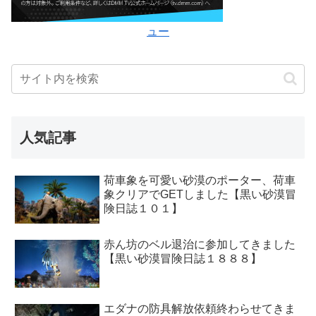
ュー
人気記事
荷車象を可愛い砂漠のポーター、荷車
象クリアでGETしました【黒い砂漠冒
険日誌１０１】
赤ん坊のベル退治に参加してきました
【黒い砂漠冒険日誌１８８８】
エダナの防具解放依頼終わらせてきま