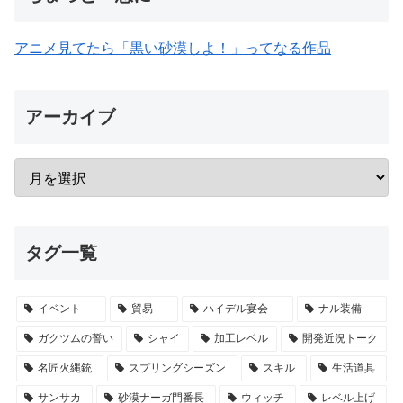
アニメ見てたら「黒い砂漠しよ！」ってなる作品
アーカイブ
タグ一覧
イベント
貿易
ハイデル宴会
ナル装備
ガクツムの誓い
シャイ
加工レベル
開発近況トーク
名匠火縄銃
スプリングシーズン
スキル
生活道具
サンサカ
砂漠ナーガ門番長
ウィッチ
レベル上げ