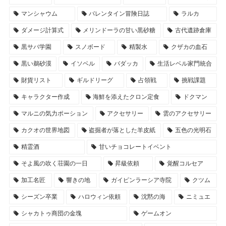
マンシャウム
バレンタイン冒険日誌
ラルカ
ダメージ計算式
メリンドーラの甘い黒砂糖
古代遺跡倉庫
黒サバ学園
スノボード
精製水
クザカの血石
黒い鵜砂漠
イソベル
バダッカ
生活レベル家門統合
財貨リスト
ギルドリーグ
占領戦
挑戦課題
キャラクター作成
海鮮を添えたクロン定食
ドクマン
マルニの気力ポーション
アクセサリー
雲のアクセサリー
カクオの世界地図
盗掘者が落とした羊皮紙
五色の光明石
精霊酒
甘いチョコレートイベント
そよ風の吹く荘園の一日
昇級依頼
覚醒コルセア
加工名匠
響きの地
ガイピンラーシア寺院
クツム
シーズン卒業
ハロウィン依頼
沈黙の海
ニミュエ
シャカトゥ商団の金塊
ゲームオン