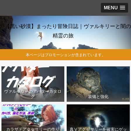
MENU
【黒い砂漠】まったり冒険日誌｜ヴァルキリーと闇の
精霊の旅
本ページはプロモーションが含まれています。
ヴァルキリーのアバターカタロ
グ
装備と強化
カラザドアクセサリーの作り
真Ⅴアクセサリーを確実にゲッ