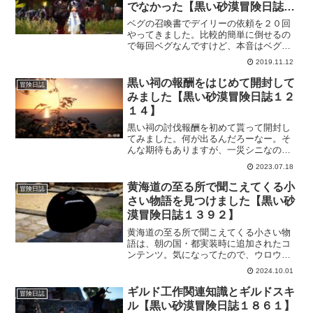
でなかった【黒い砂漠冒険日誌９
６】
ベグの召喚書でデイリーの依頼を２０回
やってきました。比較的簡単に倒せるの
で毎回ベグなんですけど、本音はベグの
グローブが欲しいってところですよね。
2019.11.12
ガチャ的なものは出ないと自覚しながら
も、ついついチャレンジしてしまうとこ
黒い祠の報酬をはじめて開封して
冒険日誌
ろが黒い砂漠の魅力の一つでもあるんじ
みました【黒い砂漠冒険日誌１２
ゃないかと。
１４】
黒い祠の討伐報酬を初めて貰って開封し
てみました。何が出るんだろーなー。そ
んな期待もありますが、一災シニなので
期待しても仕方ないｗ朝の国は今、放置
2023.07.18
中なんですけど再開する時はもう少し黒
い祠で楽しめるぐらいに強くなっておき
黄海道の至る所で聞こえてくる小
冒険日誌
たいなと思ってます！
さい物語を見つけました【黒い砂
漠冒険日誌１３９２】
黄海道の至る所で聞こえてくる小さい物
語は、朝の国・都実装時に追加されたコ
ンテンツ。気になってたので、ウロウロ
している時に見つけて近づいていきまし
2024.10.01
たｗ簡単な依頼をこなすだけでアイテム
をもらえるので、メイン依頼を進めた時
ギルド工作関連知識とギルドスキ
冒険日誌
にでも探そうと思います。
ル【黒い砂漠冒険日誌１８６１】