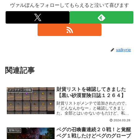
ヴァルぽんをフォローしてもらえると泣いて喜びます
valkyrie
関連記事
財貨リストを確認してきました
メンテナンス情報
【黒い砂漠冒険日誌１２６４】
財貨リストがメンテで追加されたので、
「どんなんかなー」と確認してきまし
た。全部とはいかないかもだけど、私が
持っている印章はすべて網羅してくれて
2024.03.28
そうなので、助かります。一覧で見やす
くなってますし、アイテム交換も財貨リ
ベグの召喚書連続２０戦！と覚醒
冒険日誌
ストからできるのもありがたい！
ベグ１戦したけどベグのグローブ