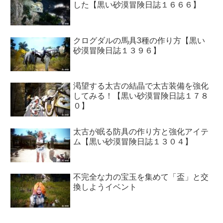
した【黒い砂漠冒険日誌１６６６】
クログダルの馬具3種の作り方【黒い
砂漠冒険日誌１３９６】
渇望する太古の結晶で太古装備を強化
してみる！【黒い砂漠冒険日誌１７８
０】
太古が眠る防具の作り方と強化アイテ
ム【黒い砂漠冒険日誌１３０４】
不完全な力の宝玉を集めて「盃」と交
換しようイベント