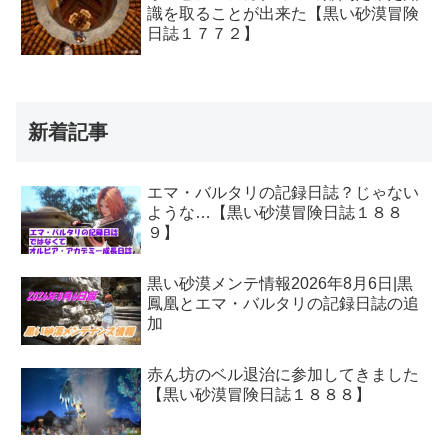
識を取ることが出来た【黒い砂漠冒険
日誌１７７２】
新着記事
エマ・バルタリの記録日誌？じゃない
ような…【黒い砂漠冒険日誌１８８
９】
黒い砂漠メンテ情報2026年8月6日|黒
鳳凰とエマ・バルタリの記録日誌の追
加
赤ん坊のベル退治に参加してきました
【黒い砂漠冒険日誌１８８８】