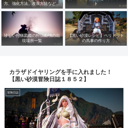
方、強化方法、改良方法などま
ト
とめ【黒い砂漠冒険日誌１４１
７】
珍しい狩猟図鑑の狩猟動物の出
【黒い砂漠レシピ】ペリドット
現場所一覧
の馬車の作り方
カラザドイヤリングを手に入れました！
【黒い砂漠冒険日誌１８５２】
冒険日誌