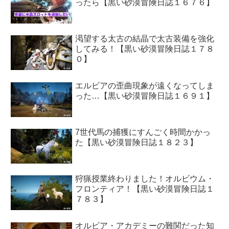
ったら【黒い砂漠冒険日誌１６７６】
渇望する太古の結晶で太古装備を強化
してみる！【黒い砂漠冒険日誌１７８
０】
エルビアの歪曲現象が遠くなってしま
った…【黒い砂漠冒険日誌１６９１】
7世代馬の捕獲にすんごく時間かかっ
た【黒い砂漠冒険日誌１８２３】
狩猟授業終わりました！オルビウム・
フロンティア！【黒い砂漠冒険日誌１
７８３】
オルビア・アカデミーの難関だった知