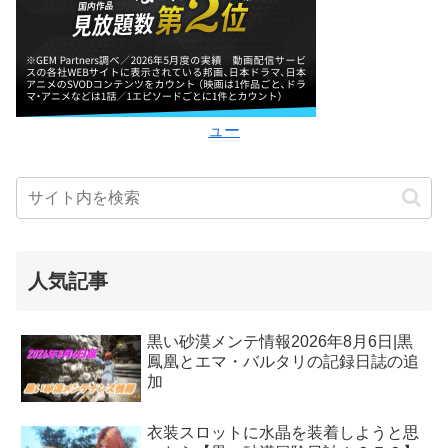
ュー
人気記事
黒い砂漠メンテ情報2026年8月6日|黒
鳳凰とエマ・バルタリの記録日誌の追
加
衣装スロットに水晶を装着しようと思