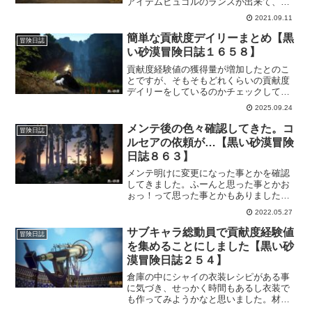
アイテムヒュゴルのランスが出来て、一
段落って感じです。あとは、図面を集め
2021.09.11
るだけなんだけどデイリーなのでしっか
り必要数分の日数がかかるのでのんびり
簡単な貢献度デイリーまとめ【黒
冒険日誌
いきます。
い砂漠冒険日誌１６５８】
貢献度経験値の獲得量が増加したとのこ
とですが、そもそもどれくらいの貢献度
デイリーをしているのかチェックしてみ
ました。思ったほど多くないけどこれ以
2025.09.24
上増やすとちょっと面倒になりそうなの
で、今はこれくらいに進めてます。簡
メンテ後の色々確認してきた。コ
冒険日誌
単！というのがポイント！
ルセアの依頼が…【黒い砂漠冒険
日誌８６３】
メンテ明けに変更になった事とかを確認
してきました。ふーんと思った事とかお
ぉっ！って思った事とかもありました。
とはいえ今回も、記事にするほどでもな
2022.05.27
ーって思ったことを書いておこうと思っ
た次第です。んで、コルセア専用依頼を
サブキャラ総動員で貢献度経験値
冒険日誌
探し回ってましたけど…。
を集めることにしました【黒い砂
漠冒険日誌２５４】
倉庫の中にシャイの衣装レシピがある事
に気づき、せっかく時間もあるし衣装で
も作ってみようかなと思いました。材料
はほとんど集まりましたけど、衣装製作