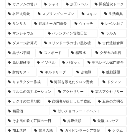
ガクツムの誓い
シャイ
加工レベル
開発近況トーク
名匠火縄銃
スプリングシーズン
スキル
生活道具
サンサカ
砂漠ナーガ門番長
ウィッチ
レベル上げ
マンシャウム
バレンタイン冒険日誌
ラルカ
ダメージ計算式
メリンドーラの甘い黒砂糖
古代遺跡倉庫
黒サバ学園
スノボード
精製水
クザカの血石
黒い鵜砂漠
イソベル
バダッカ
生活レベル家門統合
財貨リスト
ギルドリーグ
占領戦
挑戦課題
キャラクター作成
海鮮を添えたクロン定食
ドクマン
マルニの気力ポーション
アクセサリー
雲のアクセサリー
カクオの世界地図
盗掘者が落とした羊皮紙
五色の光明石
精霊酒
甘いチョコレートイベント
そよ風の吹く荘園の一日
昇級依頼
覚醒コルセア
加工名匠
響きの地
ガイピンラーシア寺院
クツム