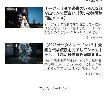
2020.05.18
所を借りるための貢献度経験値が足りな
くて。なので、サブキャラ総動員でメイ
オーディリタで過去のいろんな話
冒険日誌
ン依頼やデイリーをこなして貢献度経験
が出てきて面白い【黒い砂漠冒険
値を上げて行こうかなという企み。たぶ
日誌３６４】
ん、貢献度経験値を集めるにはもっと効
率のいい方法があると思いますけど、私
オーディリタ実装で居ても立っても居ら
の性格上こんな方法を選びました。
れなくなり、行ってきました。メイン依
頼を進めてますのでゆっくりですけど、
過去に出てきた話がいろいろと出てきて
2020.10.08
「あぁ、そんな話あったわ」なんて思い
出しながらも進めています。全ての話に
【2021オータムシーズン+７】覚
冒険日誌
関わってる感があるオーディリタです。
醒と伝承依頼を完了してシャカト
ゥへ！【黒い砂漠冒険日誌６６
７】
覚醒と伝承依頼が終わりました。覚醒依
頼の時はついついいつもやってしまう事
があるんですよね。しなくても、何の影
響もないんだけどクセみたいなもので
2021.10.08
す。そんなクセみたいなものってありま
すか？そして、覚醒武器も手にしたので
いよいよバレンシアに突入していきま
す。
スポンサーリンク