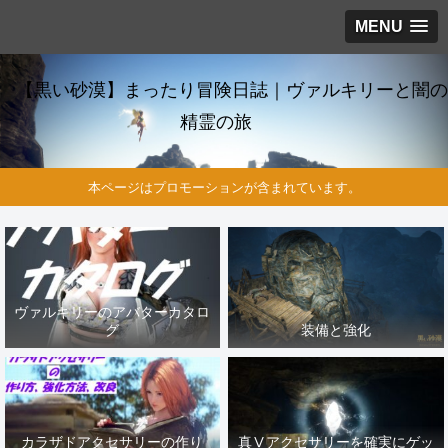
MENU
【黒い砂漠】まったり冒険日誌｜ヴァルキリーと闇の
精霊の旅
本ページはプロモーションが含まれています。
ヴァルキリーのアバターカタロ
グ
装備と強化
カラザドアクセサリーの作り
真Ⅴアクセサリーを確実にゲッ