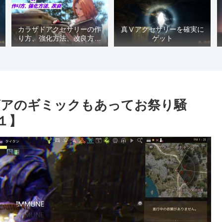
カラザドアクセサリーの作
真Ⅴアクセサリーを確実に
り方、強化方法、改良方法
ゲット
などまとめ【黒い砂漠冒険
日誌１４１７】
ビアのギミックもあってお祭り騒
１】