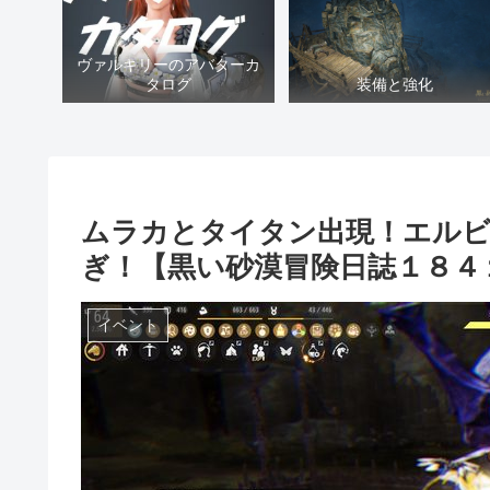
ヴァルキリーのアバターカ
タログ
装備と強化
ムラカとタイタン出現！エル
ぎ！【黒い砂漠冒険日誌１８４
イベント