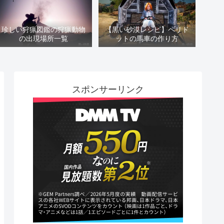
珍しい狩猟図鑑の狩猟動物
【黒い砂漠レシピ】ペリド
の出現場所一覧
ットの馬車の作り方
スポンサーリンク