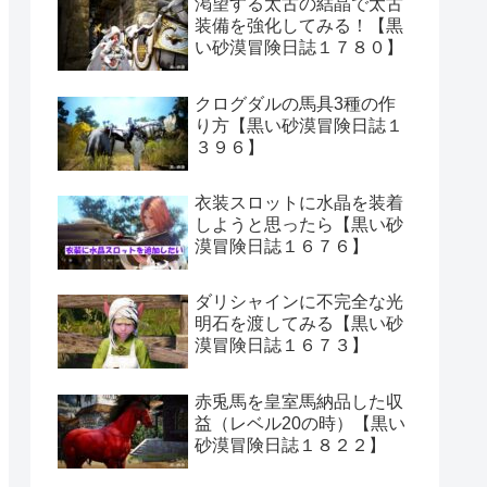
渇望する太古の結晶で太古
装備を強化してみる！【黒
い砂漠冒険日誌１７８０】
クログダルの馬具3種の作
り方【黒い砂漠冒険日誌１
３９６】
衣装スロットに水晶を装着
しようと思ったら【黒い砂
漠冒険日誌１６７６】
ダリシャインに不完全な光
明石を渡してみる【黒い砂
漠冒険日誌１６７３】
赤兎馬を皇室馬納品した収
益（レベル20の時）【黒い
砂漠冒険日誌１８２２】