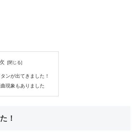
次
イタンが出てきました！
歪曲現象もありました
た！