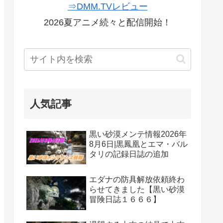
⇒DMM.TVレビュー
2026夏アニメ続々と配信開始！
人気記事
黒い砂漠メンテ情報2026年
8月6日|黒鳳凰とエマ・バル
タリの記録日誌の追加
エダナの防具解放依頼終わ
らせてきました【黒い砂漠
冒険日誌１６６６】