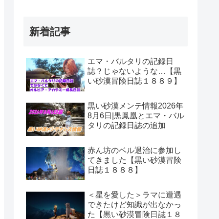
新着記事
エマ・バルタリの記録日
誌？じゃないような…【黒
い砂漠冒険日誌１８８９】
黒い砂漠メンテ情報2026年
8月6日|黒鳳凰とエマ・バル
タリの記録日誌の追加
赤ん坊のベル退治に参加し
てきました【黒い砂漠冒険
日誌１８８８】
＜星を愛した＞ラマに遭遇
できたけど知識が出なかっ
た【黒い砂漠冒険日誌１８