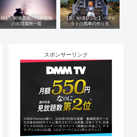
珍しい狩猟図鑑の狩猟動物
【黒い砂漠レシピ】ペリド
の出現場所一覧
ットの馬車の作り方
スポンサーリンク