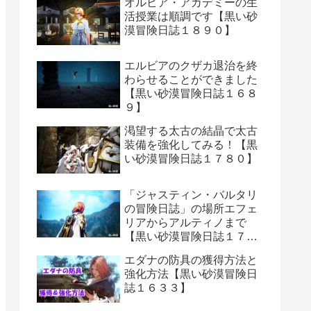
オルビア・アカデミーの生
活授業は順調です【黒い砂
漠冒険日誌１８９０】
エルビアのクザカ退治を終
わらせることができました
【黒い砂漠冒険日誌１６８
９】
渇望する太古の結晶で太古
装備を強化してみる！【黒
い砂漠冒険日誌１７８０】
「ジャスティン・バルタリ
の冒険日誌」の場所エフェ
リアからアルティノまで
【黒い砂漠冒険日誌１７０
６】
エダナの防具の獲得方法と
強化方法【黒い砂漠冒険日
誌１６３３】