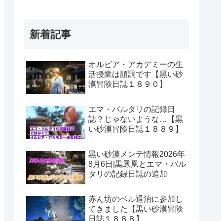
新着記事
オルビア・アカデミーの生
活授業は順調です【黒い砂
漠冒険日誌１８９０】
エマ・バルタリの記録日
誌？じゃないような…【黒
い砂漠冒険日誌１８８９】
黒い砂漠メンテ情報2026年
8月6日|黒鳳凰とエマ・バル
タリの記録日誌の追加
赤ん坊のベル退治に参加し
てきました【黒い砂漠冒険
日誌１８８８】