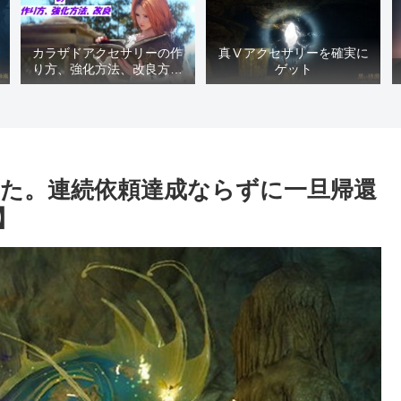
カラザドアクセサリーの作
真Ⅴアクセサリーを確実に
り方、強化方法、改良方法
ゲット
などまとめ【黒い砂漠冒険
日誌１４１７】
た。連続依頼達成ならずに一旦帰還
】