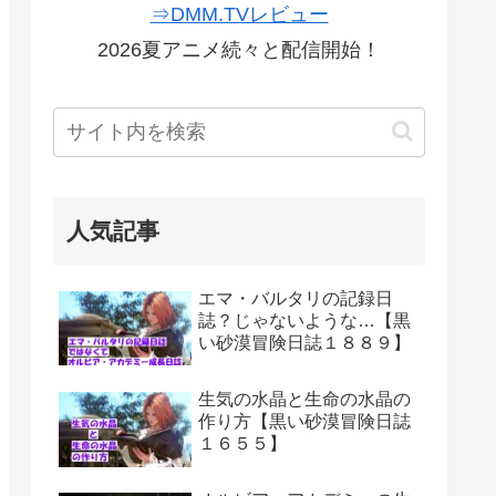
⇒DMM.TVレビュー
2026夏アニメ続々と配信開始！
人気記事
エマ・バルタリの記録日
誌？じゃないような…【黒
い砂漠冒険日誌１８８９】
生気の水晶と生命の水晶の
作り方【黒い砂漠冒険日誌
１６５５】