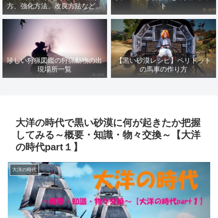
方、強化方法、改良方法などま
ト
とめ【黒い砂漠冒険日誌１４１
７】
珍しい狩猟図鑑の狩猟動物の出
【黒い砂漠レシピ】ペリドット
現場所一覧
の馬車の作り方
大洋の時代で黒い砂漠に何が起きたか把握
してみる～概要・知識・物々交換～【大洋
の時代part１】
大洋の時代