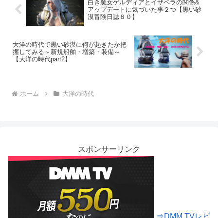
白き魔女ゲルディアとイザベラの関係&
アップデートに気づいた事２つ【黒い砂
漠冒険日誌８０】
大洋の時代で黒い砂漠に何が起きたか把
握してみる～新規船舶・増築・装備～
【大洋の時代part2】
ホーム
大洋の時代
スポンサーリンク
⇒DMM.TVレビ