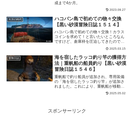
成まで4か月。
2023.09.27
ハコバン島で初めての物々交換
大洋の時代
【黒い砂漠冒険日誌１５１４】
ハコバン島で初めての物々交換！カラス
コインを求めて！と言いたいところなん
ですけど、倉庫枠を圧迫してきたので仕
方なく…。なんですが、それでも1枠しか
2025.03.15
空かない現実ｗけど、思ったよりも遠い
感じがしなかったので、時間のある時は
海を宿したラッコ釣り竿の獲得方
冒険日誌
こまめに更新して行くのもいいかもで
法｜重帆船の船員釣り【黒い砂漠
す。
冒険日誌１５４６】
重帆船で釣り船員が追加され、専用装備
の「海を宿したラッコ釣り竿」が追加さ
れました。これにより、重帆船が移動し
ていれば自動で釣りをしてくれるという
2025.05.02
機能になっています。海を宿したラッコ
釣り竿の獲得方法や、重帆船の船員釣り
のルールを解説しています。
スポンサーリンク