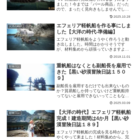
ました！今までは「パール商品」だった
ので、まったく見向きもしませんでした
けど、作れるというのなら話は変わって
2025.10.28
きます！海にあまり出ない私ですが、自
分の船舶外見装備を作れるなら、頑張っ
エフェリア軽帆船を作る事にしま
大洋の時代
てみようかなと思えます。
した【大洋の時代-準備編】
エフェリア軽帆船をようやく作ろうと動
き出しました。時間はかかりそうです
が、材料集めから頑張っていきますよ
～。
2019.11.01
重帆船はなくとも副船長を雇用で
冒険日誌
きた【黒い砂漠冒険日誌１５０
９】
副船長を雇用するだけでも出来ないもの
か？貿易船しか持ってないけど重帆船持
ってないと雇用できないってこともない
だろう？そう思って試してみたら雇用で
2025.03.09
きました！後は、せっかく雇用した事で
すし、重帆船目指してがんばりましょ
【大洋の時代】エフェリア軽帆船
冒険日誌
ー！って気になるかなｗ
完成！建造期間は4か月【黒い砂
漠冒険日誌１８９】
エフェリア軽帆船の完成を見る時がよう
やくやって来ました！材料集めから、完