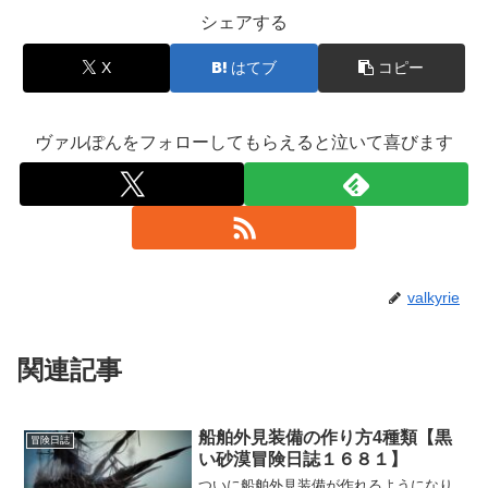
シェアする
X
はてブ
コピー
ヴァルぽんをフォローしてもらえると泣いて喜びます
valkyrie
関連記事
船舶外見装備の作り方4種類【黒
冒険日誌
い砂漠冒険日誌１６８１】
ついに船舶外見装備が作れるようになり