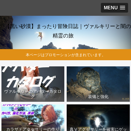
MENU
【黒い砂漠】まったり冒険日誌｜ヴァルキリーと闇の
精霊の旅
本ページはプロモーションが含まれています。
ヴァルキリーのアバターカタロ
グ
装備と強化
カラザドアクセサリーの作り
真Ⅴアクセサリーを確実にゲッ