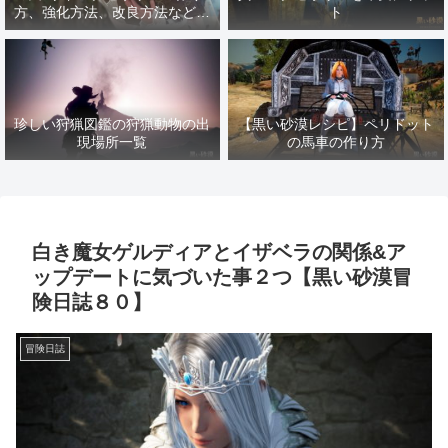
方、強化方法、改良方法などま
ト
とめ【黒い砂漠冒険日誌１４１
７】
珍しい狩猟図鑑の狩猟動物の出
【黒い砂漠レシピ】ペリドット
現場所一覧
の馬車の作り方
白き魔女ゲルディアとイザベラの関係&ア
ップデートに気づいた事２つ【黒い砂漠冒
険日誌８０】
冒険日誌