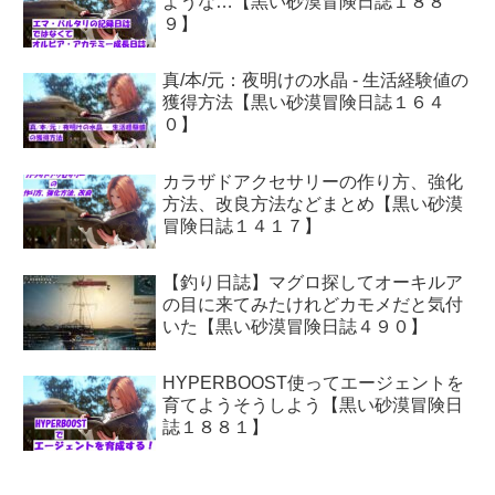
ような…【黒い砂漠冒険日誌１８８
９】
真/本/元：夜明けの水晶 - 生活経験値の
獲得方法【黒い砂漠冒険日誌１６４
０】
カラザドアクセサリーの作り方、強化
方法、改良方法などまとめ【黒い砂漠
冒険日誌１４１７】
【釣り日誌】マグロ探してオーキルア
の目に来てみたけれどカモメだと気付
いた【黒い砂漠冒険日誌４９０】
HYPERBOOST使ってエージェントを
育てようそうしよう【黒い砂漠冒険日
誌１８８１】