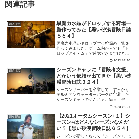
関連記事
黒魔力水晶がドロップする狩場一
冒険日誌
覧作ってみた【黒い砂漠冒険日誌
５８４】
黒魔力水晶がドロップする狩場の一覧を
作ってみました。ゲーム内からでも「ド
ロップアイテム」で確認できますけど、
こういった一覧があると便利かなと思っ
2022.07.16
て。もちろん真Ⅴアクセのためです！時
間はかかるけど確実に失敗せずに真Ⅴア
シーズンキャラに「冒険者支援」
冒険日誌
クセだから張り切っていかねば！！
とかいう依頼が出てきた【黒い砂
漠冒険日誌３２４】
シーズンサーバーを卒業して、すっかり
テルミアンウォーターパークに定着した
シーズンキャラのえんじぇ。毎日、デイ
リーの繰り返しと暑苦しいトゥバラ装備
2020.08.21
を着こなして頑張ってくれてます。なの
で、たまには違うところに行ってみよう
【2021オータムシーズン+１】シ
冒険日誌
とヤミヤミを呼び出したら、「冒険者支
ーズン+はどんなシーズンなんだ
援」って依頼が出てきたので、とりあえ
い？【黒い砂漠冒険日誌６５４】
ず進めてみることにしました。
シーズンが新しくなって「シーズン+」に