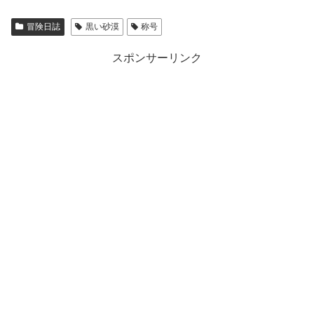
冒険日誌
黒い砂漠
称号
スポンサーリンク