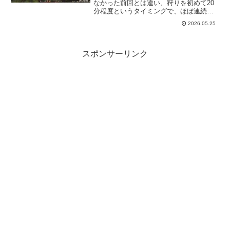
なかった前回とは違い、狩りを初めて20
分程度というタイミングで、ほぼ連続で
出現。この差は一体…とか思いつつも嬉
2026.05.25
しいのでしっかり討伐しておきました。
そして、エルビアの歪曲現象にも遭遇し
お祭りのような騒がしさでしたｗ
スポンサーリンク