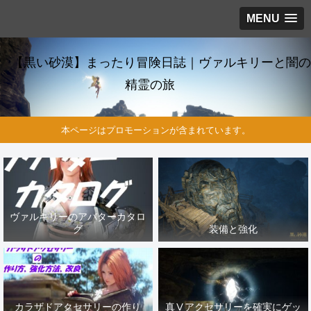
MENU
【黒い砂漠】まったり冒険日誌｜ヴァルキリーと闇の
精霊の旅
本ページはプロモーションが含まれています。
ヴァルキリーのアバターカタロ
グ
装備と強化
カラザドアクセサリーの作り
真Ⅴアクセサリーを確実にゲッ