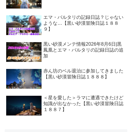
エマ・バルタリの記録日誌？じゃない
ような…【黒い砂漠冒険日誌１８８
９】
黒い砂漠メンテ情報2026年8月6日|黒
鳳凰とエマ・バルタリの記録日誌の追
加
赤ん坊のベル退治に参加してきました
【黒い砂漠冒険日誌１８８８】
＜星を愛した＞ラマに遭遇できたけど
知識が出なかった【黒い砂漠冒険日誌
１８８７】