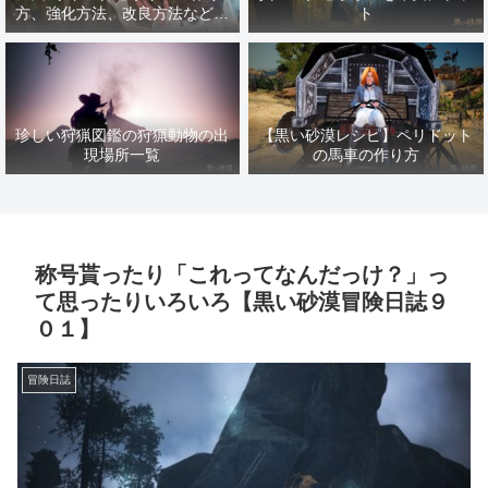
方、強化方法、改良方法などま
ト
とめ【黒い砂漠冒険日誌１４１
７】
珍しい狩猟図鑑の狩猟動物の出
【黒い砂漠レシピ】ペリドット
現場所一覧
の馬車の作り方
称号貰ったり「これってなんだっけ？」っ
て思ったりいろいろ【黒い砂漠冒険日誌９
０１】
冒険日誌