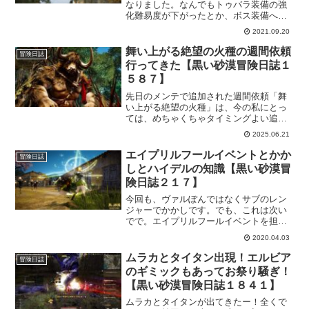
なりました。なんでもトゥバラ装備の強
化難易度が下がったとか、ボス装備への
交換が1種類ではなく7種類になったと
2021.09.20
か。ワクワクする内容盛りだくさんなの
で、今回のシーズンも楽しく遊べそうで
舞い上がる絶望の火種の週間依頼
冒険日誌
す。
行ってきた【黒い砂漠冒険日誌１
５８７】
先日のメンテで追加された週間依頼「舞
い上がる絶望の火種」は、今の私にとっ
ては、めちゃくちゃタイミングよい追加
だったの、喜んで行ってきました！火種
2025.06.21
集めは苦労するので、こういった追加依
頼があると助かります。そして、トゥー
エイプリルフールイベントとかか
冒険日誌
ロ族討伐時の対策も考え直さないといけ
しとハイデルの知識【黒い砂漠冒
ないなと真剣に思いました。
険日誌２１７】
今回も、ヴァルぽんではなくサブのレン
ジャーでかかしです。でも、これは次い
でで。エイプリルフールイベントを担当
してもらおうと派遣しましたｗ途中ハイ
2020.04.03
デルで取りにくいかな？と思ってた知識
もあっさり取れたので、気分良くかかし
ムラカとタイタン出現！エルビア
冒険日誌
放置中となっておりますｗ
のギミックもあってお祭り騒ぎ！
【黒い砂漠冒険日誌１８４１】
ムラカとタイタンが出てきたー！全くで