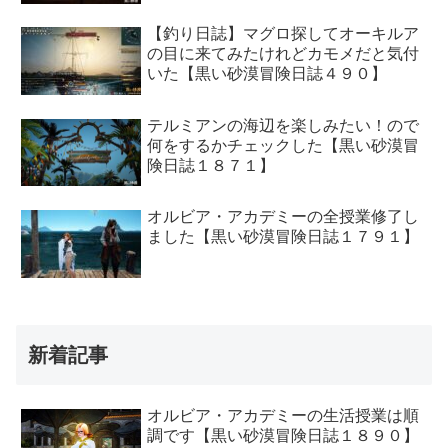
【釣り日誌】マグロ探してオーキルア
の目に来てみたけれどカモメだと気付
いた【黒い砂漠冒険日誌４９０】
テルミアンの海辺を楽しみたい！ので
何をするかチェックした【黒い砂漠冒
険日誌１８７１】
オルビア・アカデミーの全授業修了し
ました【黒い砂漠冒険日誌１７９１】
新着記事
オルビア・アカデミーの生活授業は順
調です【黒い砂漠冒険日誌１８９０】