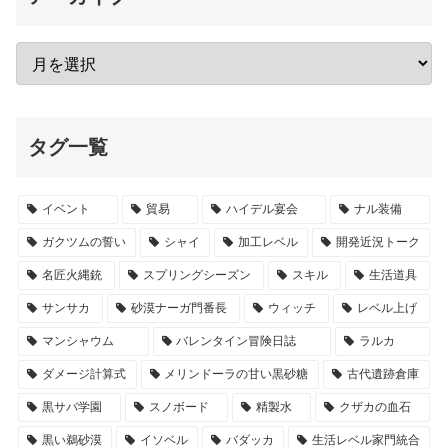
タグ一覧
イベント
貿易
ハイデル宴会
ナル装備
ガクツムの誓い
シャイ
加工レベル
開発近況トーク
名匠火縄銃
スプリングシーズン
スキル
生活道具
サンサカ
砂漠ナーガ門番長
ウィッチ
レベル上げ
マンシャウム
バレンタイン冒険日誌
ラルカ
ダメージ計算式
メリンドーラの甘い黒砂糖
古代遺跡倉庫
黒サバ学園
スノボード
精製水
クザカの血石
黒い鵜砂漠
イソベル
バダッカ
生活レベル家門統合