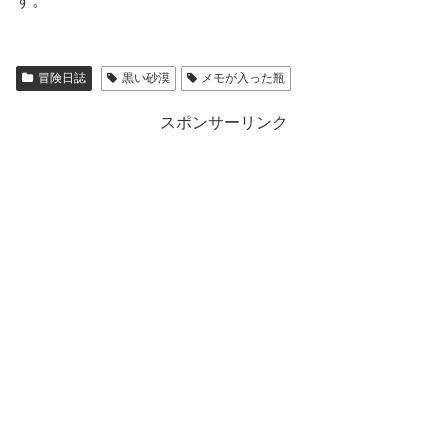
す。
冒険日誌
黒い砂漠
メモが入った瓶
スポンサーリンク