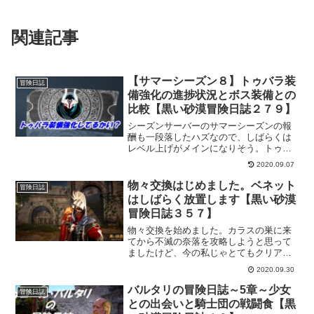
関連記事
【サマーシーズン８】トゥバラ装
冒険日誌
備強化の進捗状況とボス装備との
比較【黒い砂漠冒険日誌２７９】
シーズンサーバーのサマーシーズンの報
酬も一段落したハズなので、しばらくは
レベル上げがメインになりそう。トゥバ
ラ装備も強化していきたいけど素材集め
2020.09.07
が大変そうなので、まずはレベル上げに
集中。ここまで強化してきたトゥバラ装
物々交換はじめました。ベネット
冒険日誌
備の状態と、ボス装備との比較してみま
はしばらく放置します【黒い砂漠
した。
冒険日誌３５７】
物々交換を始めました。カラスの巣に来
てから不滅の奈落を攻略しようと思って
ましたけど、今の私じゃとてもクリアで
きそうにないので、しばらく放置して違
2020.09.30
うことをしようと思いまして。なので、
貿易船の素材集めもかねて物々交換はじ
バルタリの冒険日誌～5章～少女
冒険日誌
めました。
との出会いと騎士団の戦闘食【黒