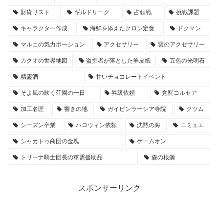
財貨リスト
ギルドリーグ
占領戦
挑戦課題
キャラクター作成
海鮮を添えたクロン定食
ドクマン
マルニの気力ポーション
アクセサリー
雲のアクセサリー
カクオの世界地図
盗掘者が落とした羊皮紙
五色の光明石
精霊酒
甘いチョコレートイベント
そよ風の吹く荘園の一日
昇級依頼
覚醒コルセア
加工名匠
響きの地
ガイピンラーシア寺院
クツム
シーズン卒業
ハロウィン依頼
沈黙の海
ニミュエ
シャカトゥ商団の金塊
ゲームオン
トリーナ騎士団長の軍需援助品
森の根源
スポンサーリンク