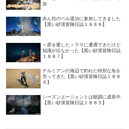
加
赤ん坊のベル退治に参加してきました
【黒い砂漠冒険日誌１８８８】
＜星を愛した＞ラマに遭遇できたけど
知識が出なかった【黒い砂漠冒険日誌
１８８７】
テルミアンの海辺で釣れた特別な魚を
売ってきた【黒い砂漠冒険日誌１８８
６】
シーズンエージェントは順調に成長中
【黒い砂漠冒険日誌１８８５】