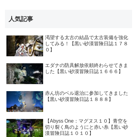
人気記事
渇望する太古の結晶で太古装備を強化
してみる！【黒い砂漠冒険日誌１７８
０】
エダナの防具解放依頼終わらせてきま
した【黒い砂漠冒険日誌１６６６】
赤ん坊のベル退治に参加してきました
【黒い砂漠冒険日誌１８８８】
【Abyss One：マグヌス１０】青空を
切り裂く鳥のようにと赤い糸【黒い砂
漠冒険日誌１０１０】