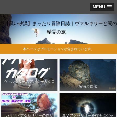
MENU
【黒い砂漠】まったり冒険日誌｜ヴァルキリーと闇の
精霊の旅
本ページはプロモーションが含まれています。
ヴァルキリーのアバターカタロ
グ
装備と強化
カラザドアクセサリーの作り
真Ⅴアクセサリーを確実にゲッ