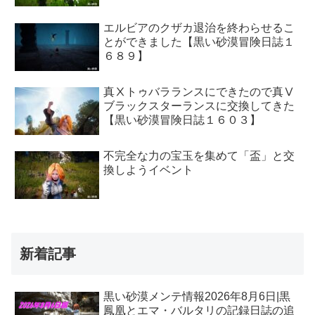
エルビアのクザカ退治を終わらせるこ
とができました【黒い砂漠冒険日誌１
６８９】
真Ⅹトゥバラランスにできたので真Ⅴ
ブラックスターランスに交換してきた
【黒い砂漠冒険日誌１６０３】
不完全な力の宝玉を集めて「盃」と交
換しようイベント
新着記事
黒い砂漠メンテ情報2026年8月6日|黒
鳳凰とエマ・バルタリの記録日誌の追