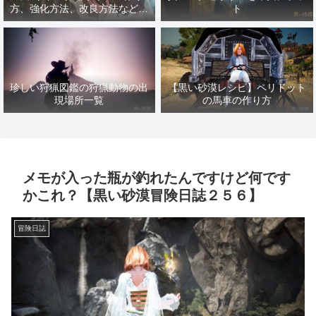
方、強化方法、改良方法などま
ト
とめ【黒い砂漠冒険日誌１４１
７】
珍しい狩猟図鑑の狩猟動物の出
【黒い砂漠レシピ】ペリドット
現場所一覧
の馬車の作り方
メモが入った瓶が釣れたんですけど何です
かこれ？【黒い砂漠冒険日誌２５６】
冒険日誌