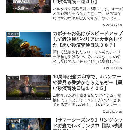
い砂漠冒険日誌４０】
バルタリの冒険日誌～5章～です。オーガ
との戦闘もそつなくこなして、意気揚々
なはずのヴァルぽんですが、やっぱり疲
れはあるようで。疲れた身体を癒す薬草
2024.07.05
を作り、元気になったところでルツムを
つっついたり、キャベツを刈ったりとま
カボチャお化けがスピードアップ
冒険日誌
たまた元気に動きだすのです。
して鍛冶屋がべリアに大集合して
た【黒い砂漠冒険日誌３８７】
新しく追加されたフローリン村のデイリ
ー依頼を受けるついでにハロウィンの依
頼も受けてカボチャお化けに変身した
ら、かなり使い勝手がよくなってまし
2020.11.05
た。以前よりだいぶと移動が速くなって
たので依頼をこなすのも楽になった気が
10周年記念の印章で、Jハンマー
イベント
する。そしてべリア村では各地の鍛冶屋
や夢見る香炉がもらえるぞー【黒
が大集合してました。
い砂漠冒険日誌１４０５】
10周年記念の印章を集めてアイテムと交
換しよう！というイベントがいい！交換
できるアイテムの中に、Ｊのハンマーや
夢見る香炉などほしものばかりでウキウ
2024.10.18
キですｗイベント内容もバルタリ村長を
訪ねたＮＰＣに話しかけるだけという素
【サマーシーズン９】リングウッ
冒険日誌
敵な内容となっています。
ドの森でレベリング中【黒い砂漠