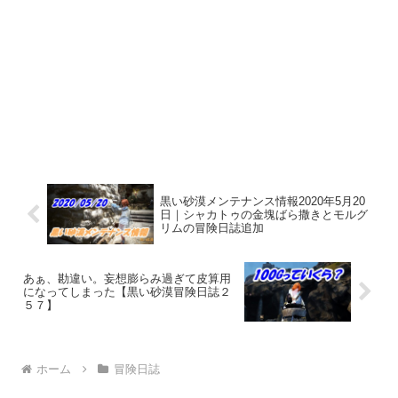
黒い砂漠メンテナンス情報2020年5月20
日｜シャカトゥの金塊ばら撒きとモルグ
リムの冒険日誌追加
あぁ、勘違い。妄想膨らみ過ぎて皮算用
になってしまった【黒い砂漠冒険日誌２
５７】
ホーム
冒険日誌