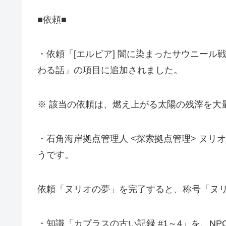
■依頼■
・依頼「[エルビア] 闇に染まったサウニール
わる話」の項目に追加されました。
※ 該当の依頼は、燃え上がる太陽の残滓を大量
・石角海岸拠点管理人 <探索拠点管理> ヌ
うです。
依頼「ヌリオの夢」を完了すると、称号「ヌ
・知識「カプラスの古い記録 #1～4」を、N