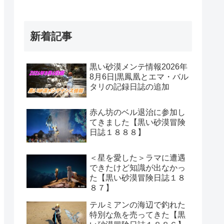
新着記事
黒い砂漠メンテ情報2026年
8月6日|黒鳳凰とエマ・バル
タリの記録日誌の追加
赤ん坊のベル退治に参加し
てきました【黒い砂漠冒険
日誌１８８８】
＜星を愛した＞ラマに遭遇
できたけど知識が出なかっ
た【黒い砂漠冒険日誌１８
８７】
テルミアンの海辺で釣れた
特別な魚を売ってきた【黒