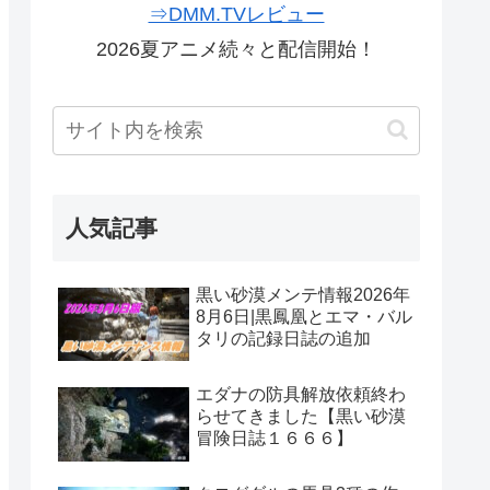
⇒DMM.TVレビュー
2026夏アニメ続々と配信開始！
人気記事
黒い砂漠メンテ情報2026年
8月6日|黒鳳凰とエマ・バル
タリの記録日誌の追加
エダナの防具解放依頼終わ
らせてきました【黒い砂漠
冒険日誌１６６６】