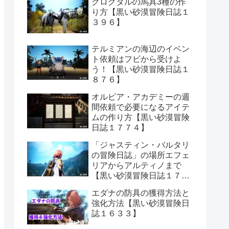
クログダルの馬具3種の作
り方【黒い砂漠冒険日誌１
３９６】
テルミアンの海辺のイベン
ト依頼はフビから受けよ
う！【黒い砂漠冒険日誌１
８７６】
オルビア・アカデミーの週
間依頼で必要になるアイテ
ムの作り方【黒い砂漠冒険
日誌１７７４】
「ジャスティン・バルタリ
の冒険日誌」の場所エフェ
リアからアルティノまで
【黒い砂漠冒険日誌１７０
６】
エダナの防具の獲得方法と
強化方法【黒い砂漠冒険日
誌１６３３】