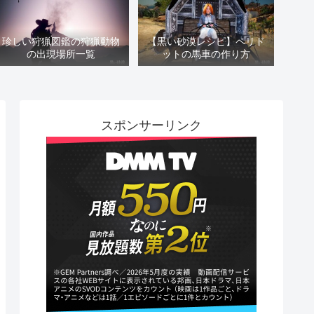
珍しい狩猟図鑑の狩猟動物
【黒い砂漠レシピ】ペリド
の出現場所一覧
ットの馬車の作り方
スポンサーリンク