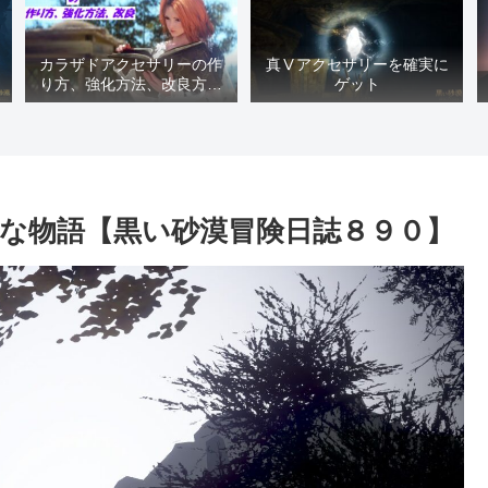
カラザドアクセサリーの作
真Ⅴアクセサリーを確実に
り方、強化方法、改良方法
ゲット
などまとめ【黒い砂漠冒険
日誌１４１７】
な物語【黒い砂漠冒険日誌８９０】