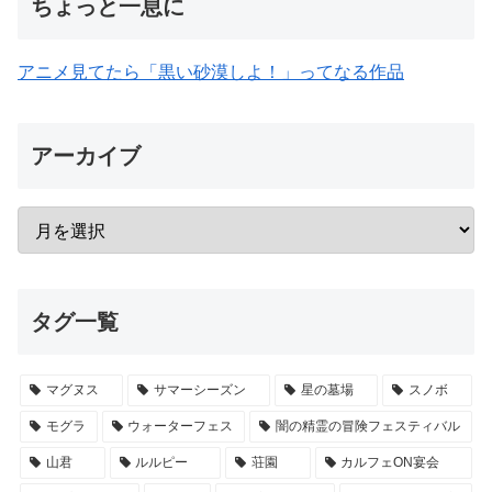
ちょっと一息に
アニメ見てたら「黒い砂漠しよ！」ってなる作品
アーカイブ
タグ一覧
マグヌス
サマーシーズン
星の墓場
スノボ
モグラ
ウォーターフェス
闇の精霊の冒険フェスティバル
山君
ルルピー
荘園
カルフェON宴会