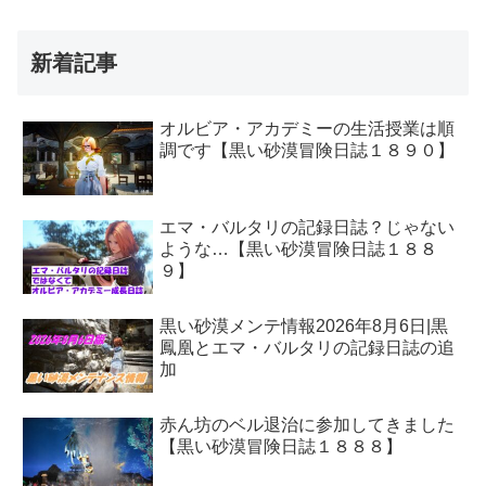
新着記事
オルビア・アカデミーの生活授業は順
調です【黒い砂漠冒険日誌１８９０】
エマ・バルタリの記録日誌？じゃない
ような…【黒い砂漠冒険日誌１８８
９】
黒い砂漠メンテ情報2026年8月6日|黒
鳳凰とエマ・バルタリの記録日誌の追
加
赤ん坊のベル退治に参加してきました
【黒い砂漠冒険日誌１８８８】