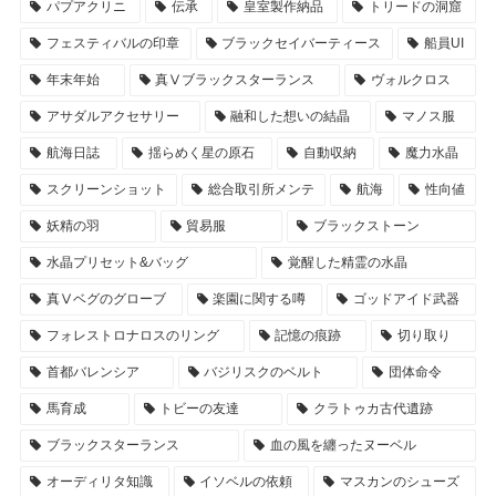
パプアクリニ
伝承
皇室製作納品
トリードの洞窟
フェスティバルの印章
ブラックセイバーティース
船員UI
年末年始
真Ⅴブラックスターランス
ヴォルクロス
アサダルアクセサリー
融和した想いの結晶
マノス服
航海日誌
揺らめく星の原石
自動収納
魔力水晶
スクリーンショット
総合取引所メンテ
航海
性向値
妖精の羽
貿易服
ブラックストーン
水晶プリセット&バッグ
覚醒した精霊の水晶
真Ⅴベグのグローブ
楽園に関する噂
ゴッドアイド武器
フォレストロナロスのリング
記憶の痕跡
切り取り
首都バレンシア
バジリスクのベルト
団体命令
馬育成
トビーの友達
クラトゥカ古代遺跡
ブラックスターランス
血の風を纏ったヌーベル
オーディリタ知識
イソベルの依頼
マスカンのシューズ