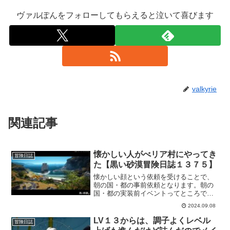
ヴァルぽんをフォローしてもらえると泣いて喜びます
valkyrie
関連記事
懐かしい人がべリア村にやってき
冒険日誌
た【黒い砂漠冒険日誌１３７５】
懐かしい顔という依頼を受けることで、
朝の国・都の事前依頼となります。朝の
国・都の実装前イベントってところです
ね。この依頼では、朝の国で一緒に旅を
2024.09.08
した人と会うことができ、朝の国のもう
一人の人物を思い返すことになります。
LV１３からは、調子よくレベル
冒険日誌
いよいよ実装間近ですねー。