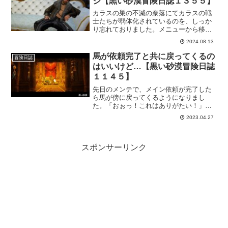
ジ【黒い砂漠冒険日誌１３５５】
カラスの巣の不滅の奈落にてカラスの戦
士たちが弱体化されているのを、しっか
り忘れておりました。メニューから移動
できることに気付かずにカラスの巣まで
2024.08.13
行きましたけど、思わぬプレゼントがっ
たので、これはこれでよかったんじゃな
馬が依頼完了と共に戻ってくるの
冒険日誌
いかなーと思いました。
はいいけど…【黒い砂漠冒険日誌
１１４５】
先日のメンテで、メイン依頼が完了した
ら馬が傍に戻ってくるようになりまし
た。「おぉっ！これはありがたい！」と
思って確認してきました。…確かにあり
2023.04.27
がたいから、言いにくいんだけど「オン
オフ機能」があると便利だなぁと思った
事がおきましたｗ
スポンサーリンク