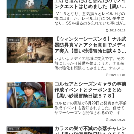
上げも進んだけど詰んだのでメイ
ンクエストはじめました【黒い砂
漠冒険日誌１４】
LV１３となり、意気揚々とレベル上げの
旅に出ました。レベル上げについ夢中に
なり、SSを撮るのを忘れていた事にLV３
１になってから気づいたのは遅すぎまし
2019.08.18
た（称号はちょくちょく撮ってたのに
ｗ）でも、それまで倒されることもなく
【ウィンターシーズン６】ナル武
冒険日誌
順調にいってたので気にしないように。
器防具真Ⅴとアクセ真Ⅲでメディ
ア突入【黒い砂漠冒険日誌４３
５】
いよいよメディア地域に突入です。その
前にしっかり装備を整えようと、ナル装
備の強化も頑張ってみました。ナルメイ
ン武器と補助武器、防具は真Ⅴまで強化
2021.01.01
してアクセサリーも真Ⅲまで強化するこ
とができました。これで、トゥバラ装備
コルセアとシーズンキャラの事前
冒険日誌
までなんとかなるでしょう。
作成イベントとクーポンまとめ
【黒い砂漠冒険日誌５７８】
コルセアの実装が6月29日と発表され事前
作成イベントも告知されました。併せて
サマーシーズンも開催されるので、キャ
ラ作成イベントも開催。今回はコルセア
2021.06.21
でサマーシーズンを過ごそうと思いま
す。明るいキャラ設定が楽しそうです
カラスの巣で不滅の奈落チャレン
冒険日誌
し、強そうですし。