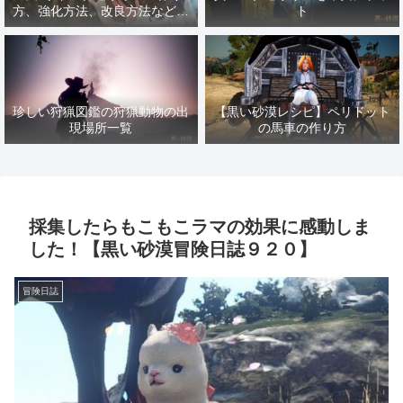
方、強化方法、改良方法などま
ト
とめ【黒い砂漠冒険日誌１４１
７】
珍しい狩猟図鑑の狩猟動物の出
【黒い砂漠レシピ】ペリドット
現場所一覧
の馬車の作り方
採集したらもこもこラマの効果に感動しま
した！【黒い砂漠冒険日誌９２０】
冒険日誌