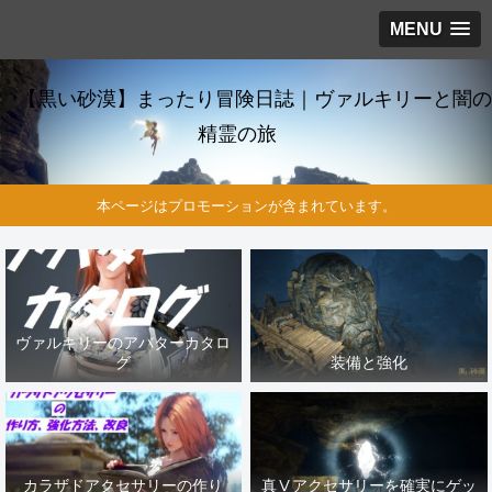
MENU
【黒い砂漠】まったり冒険日誌｜ヴァルキリーと闇の
精霊の旅
本ページはプロモーションが含まれています。
ヴァルキリーのアバターカタロ
グ
装備と強化
カラザドアクセサリーの作り
真Ⅴアクセサリーを確実にゲッ