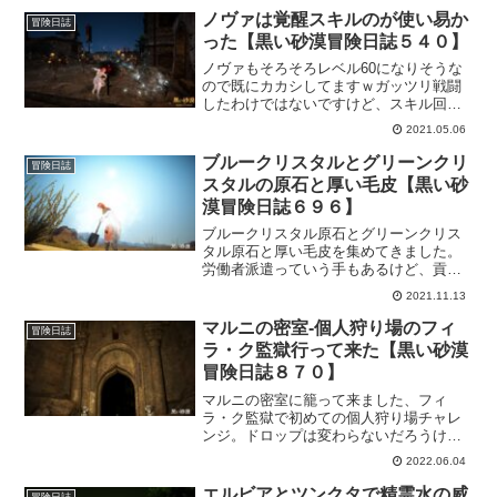
ノヴァは覚醒スキルのが使い易か
冒険日誌
った【黒い砂漠冒険日誌５４０】
ノヴァもそろそろレベル60になりそうな
ので既にカカシしてますｗガッツリ戦闘
したわけではないですけど、スキル回し
的な事を書いておきます。ノヴァは個人
2021.05.06
的に覚醒スキルの方が使い易く動作も速
いので覚醒で使ってます。
ブルークリスタルとグリーンクリ
冒険日誌
スタルの原石と厚い毛皮【黒い砂
漠冒険日誌６９６】
ブルークリスタル原石とグリーンクリス
タル原石と厚い毛皮を集めてきました。
労働者派遣っていう手もあるけど、貢献
度に余裕がなかったので自分で入手して
2021.11.13
きました。ちょっと苦労するかもしれな
い部分もあるかもだけど、生活コンテン
マルニの密室-個人狩り場のフィ
冒険日誌
ツ好きなら問題ないかと。取引所で買え
ラ・ク監獄行って来た【黒い砂漠
ば一番早いんだけどね。
冒険日誌８７０】
マルニの密室に籠って来ました、フィ
ラ・ク監獄で初めての個人狩り場チャレ
ンジ。ドロップは変わらないだろうけ
ど、誰も居ない、来ないとわかっている
2022.06.04
だけで安心して狩りが出来るってのは凄
くありがたい。1時間のマルニの密室を楽
エルビアとツンクタで精霊水の威
冒険日誌