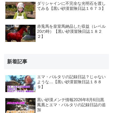
ダリシャインに不完全な光明石を渡し
てみる【黒い砂漠冒険日誌１６７３】
赤兎馬を皇室馬納品した収益（レベル
20の時）【黒い砂漠冒険日誌１８２
２】
新着記事
エマ・バルタリの記録日誌？じゃない
ような…【黒い砂漠冒険日誌１８８
９】
黒い砂漠メンテ情報2026年8月6日|黒
鳳凰とエマ・バルタリの記録日誌の追
加