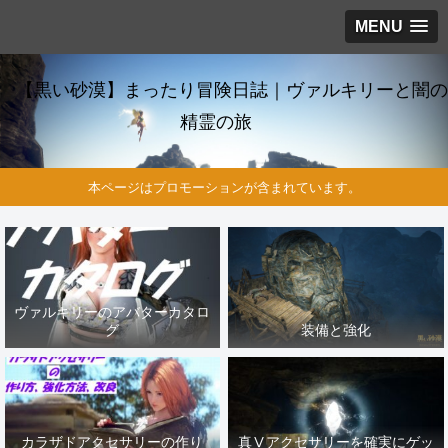
MENU
【黒い砂漠】まったり冒険日誌｜ヴァルキリーと闇の
精霊の旅
本ページはプロモーションが含まれています。
ヴァルキリーのアバターカタロ
グ
装備と強化
カラザドアクセサリーの作り
真Ⅴアクセサリーを確実にゲッ