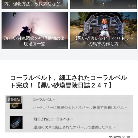
方、強化方法、改良方法などま
ト
とめ【黒い砂漠冒険日誌１４１
７】
珍しい狩猟図鑑の狩猟動物の出
【黒い砂漠レシピ】ペリドット
現場所一覧
の馬車の作り方
コーラルベルト、細工されたコーラルベル
ト完成！【黒い砂漠冒険日誌２４７】
冒険日誌
2020.05.10