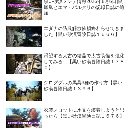
黒い砂漠メンテ情報2026年8月6日|黒
鳳凰とエマ・バルタリの記録日誌の追
加
エダナの防具解放依頼終わらせてきま
した【黒い砂漠冒険日誌１６６６】
渇望する太古の結晶で太古装備を強化
してみる！【黒い砂漠冒険日誌１７８
０】
クログダルの馬具3種の作り方【黒い
砂漠冒険日誌１３９６】
衣装スロットに水晶を装着しようと思
ったら【黒い砂漠冒険日誌１６７６】