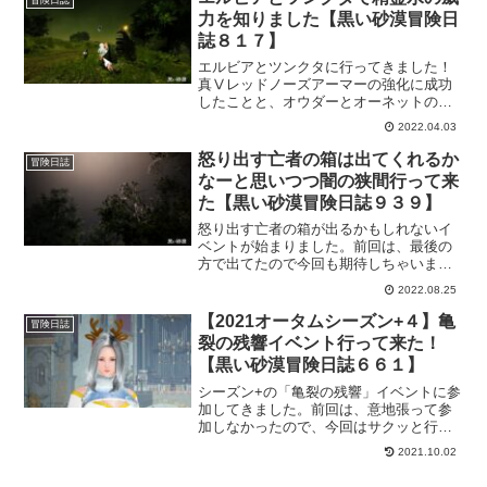
しんできました。
力を知りました【黒い砂漠冒険日
誌８１７】
エルビアとツンクタに行ってきました！
真Ⅴレッドノーズアーマーの強化に成功
したことと、オウダーとオーネットの精
霊酒を貰ったのでお試しです。結果
2022.04.03
は…。まぁ、プレイヤースキルの低さが
一番の要因ですが散々でした、せめて精
怒り出す亡者の箱は出てくれるか
冒険日誌
霊水はあった方がいいよなって答えが出
なーと思いつつ闇の狭間行って来
ましたｗ
た【黒い砂漠冒険日誌９３９】
怒り出す亡者の箱が出るかもしれないイ
ベントが始まりました。前回は、最後の
方で出てたので今回も期待しちゃいま
す。とりあえずは、イベントの闇の狭間
2022.08.25
ボスにまずは行ってみます。たぶん、イ
ベント始まったところだから怒り出す亡
【2021オータムシーズン+４】亀
冒険日誌
者の箱は出ないと予想してますが。
裂の残響イベント行って来た！
【黒い砂漠冒険日誌６６１】
シーズン+の「亀裂の残響」イベントに参
加してきました。前回は、意地張って参
加しなかったので、今回はサクッと行っ
てきました。若干面倒かなと思ってまし
2021.10.02
たけど、思ったより簡単に参加出来たの
で気楽に参加できました。ソロ冒険者さ