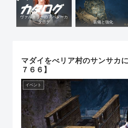
ヴァルキリーのアバターカ
タログ
装備と強化
マダイをべリア村のサンサカに
７６６】
イベント