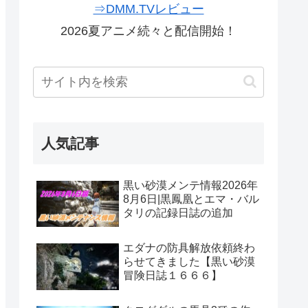
⇒DMM.TVレビュー
2026夏アニメ続々と配信開始！
人気記事
黒い砂漠メンテ情報2026年
8月6日|黒鳳凰とエマ・バル
タリの記録日誌の追加
エダナの防具解放依頼終わ
らせてきました【黒い砂漠
冒険日誌１６６６】