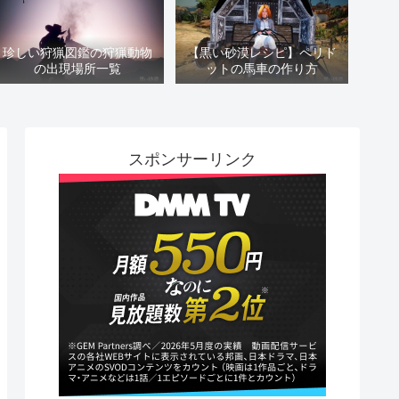
珍しい狩猟図鑑の狩猟動物
【黒い砂漠レシピ】ペリド
の出現場所一覧
ットの馬車の作り方
スポンサーリンク