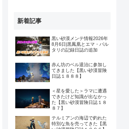
新着記事
黒い砂漠メンテ情報2026年
8月6日|黒鳳凰とエマ・バル
タリの記録日誌の追加
赤ん坊のベル退治に参加し
てきました【黒い砂漠冒険
日誌１８８８】
＜星を愛した＞ラマに遭遇
できたけど知識が出なかっ
た【黒い砂漠冒険日誌１８
８７】
テルミアンの海辺で釣れた
特別な魚を売ってきた【黒