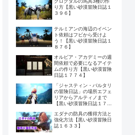
クログダルの馬具3種の作
り方【黒い砂漠冒険日誌１
３９６】
テルミアンの海辺のイベン
ト依頼はフビから受けよ
う！【黒い砂漠冒険日誌１
８７６】
オルビア・アカデミーの週
間依頼で必要になるアイテ
ムの作り方【黒い砂漠冒険
日誌１７７４】
「ジャスティン・バルタリ
の冒険日誌」の場所エフェ
リアからアルティノまで
【黒い砂漠冒険日誌１７０
６】
エダナの防具の獲得方法と
強化方法【黒い砂漠冒険日
誌１６３３】