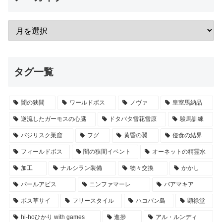
タグ一覧
闇の狭間
ワールドボス
ノヴァ
皇室馬納品
逆流したガーモスの心臓
ドタバタ雪花雪原
駿馬訓練
バジリスク巣窟
フグ
黄昏の翼
侵食の結界
フィールドボス
闇の狭間イベント
オーネットの精霊水
加工
ナルシラン装備
物々交換
かかし
パールアビス
ニンファマーレ
バアマキア
ボス草サイ
フリースタイル
ハコバン島
顕禄堂
hi-hoひかり with games
進捗
アル・ルンディ