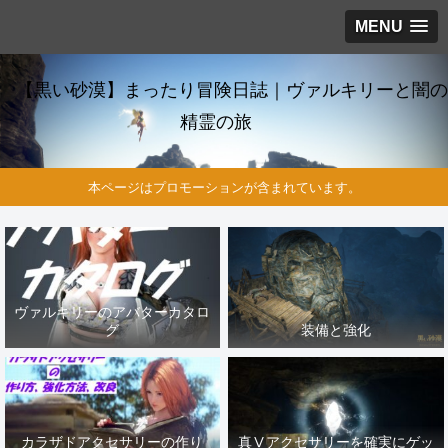
MENU
【黒い砂漠】まったり冒険日誌｜ヴァルキリーと闇の
精霊の旅
本ページはプロモーションが含まれています。
ヴァルキリーのアバターカタロ
グ
装備と強化
カラザドアクセサリーの作り
真Ⅴアクセサリーを確実にゲッ