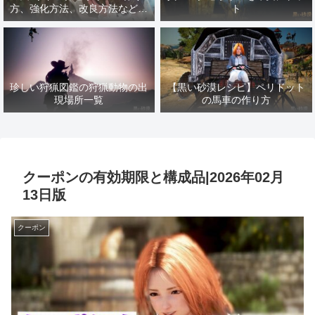
方、強化方法、改良方法などま
ト
とめ【黒い砂漠冒険日誌１４１
７】
珍しい狩猟図鑑の狩猟動物の出
【黒い砂漠レシピ】ペリドット
現場所一覧
の馬車の作り方
クーポンの有効期限と構成品|2026年02月
13日版
クーポン