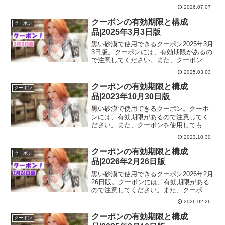
して毎日【１日限定】のクーポンが公開
2026.07.07
されます。期間は7月8日まで毎日0時に公
開されるので忘れずにチェックしておき
クーポンの有効期限と構成
クーポン
ましょう！
品|2025年3月3日版
黒い砂漠で使用できるクーポン2025年3月
3日版。クーポンには、有効期限があるの
で注意してください。また、クーポンを
使用しても、ゲーム内に届いてからも期
2025.03.03
限のあるものがあるので、ゲーム内に届
いたら期限も確認しておくといいですよ
クーポンの有効期限と構成
クーポン
ー。
品|2023年10月30日版
黒い砂漠で使用できるクーポン。クーポ
ンには、有効期限があるので注意してく
ださい。また、クーポンを使用しても、
ゲーム内に届いてからも期限のあるもの
2023.10.30
があるので、ゲーム内に届いたら期限も
確認しておくといいですよー。
クーポンの有効期限と構成
クーポン
品|2026年2月26日版
黒い砂漠で使用できるクーポン2026年2月
26日版。クーポンには、有効期限がある
ので注意してください。また、クーポン
を使用しても、ゲーム内に届いてからも
2026.02.26
期限のあるものがあるので、ゲーム内に
届いたら期限も確認しておくといいです
クーポンの有効期限と構成
クーポン
よー。