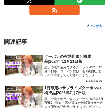
valkyrie
関連記事
クーポンの有効期限と構成
クーポン
品|2024年12月21日版
黒い砂漠で使用できるクーポン2024年12
月21日版。クーポンには、有効期限があ
るので注意してください。また、クーポ
ンを使用しても、ゲーム内に届いてから
2024.12.21
も期限のあるものがあるので、ゲーム内
に届いたら期限も確認しておくといいで
1日限定のサプライズクーポンの
クーポン
すよー。
構成品|2026年7月7日版
黒い砂漠で使用できるクーポン2026年7月
7日版。現在「黒い砂漠全地域直接サービ
ス４周年の記念サプライズプレゼントと