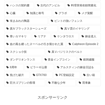
ハンスの契約書
古代のアンビル
料理突発依頼簡素化
心臓
知識と称号
グラボ
メグ覚醒
埃まみれの陶器
ピントの強いフェンス
真Ⅳブラックスターシューズ
真Ⅴ雲のイヤリング
青いカマキリ
リアナ
ケンタウロス
錬金道人
血の風を纏ったヌーベルの引き裂かれた翼
Calpheon Episode 2
スクショ小技
真Ⅴバジリスクのベルト
ダンデリオンランス
黄金インプコイン
銀刺繍服
6周年
ビラーギ山塞
アルスティンの錬金日誌を
焦げた破片
GTX760
PC登録設定
古い箱
巨大ゴブリンの祭壇
不敵な少年
荷車象
スポンサーリンク