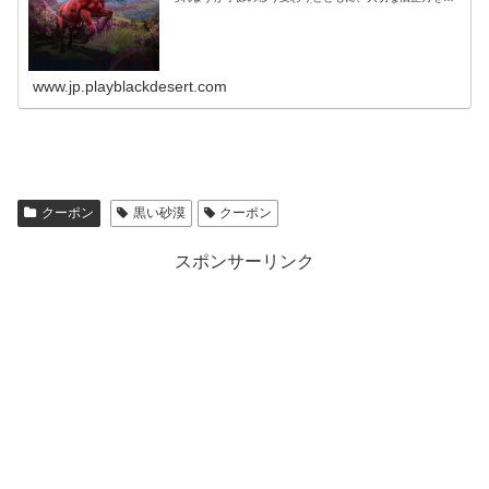
えることになりました(❀╹◡╹) 2026年の旅路も、冒険者の
皆様と共に歩...
www.jp.playblackdesert.com
クーポン
黒い砂漠
クーポン
スポンサーリンク