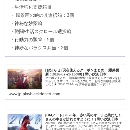
・生活強化支援箱Ⅲ
・ 風景画の絵の具選択箱：3個
・神秘な妙薬箱
・戦闘/生活スクロール選択箱
・行動力の瓢箪：5個
・神妙なバラクス弁当：2個
[お知らせ] 現在使えるクーポンまとめ！(最終更
新：2026-07-26 16:40) | 黒い砂漠 日本
クーポンまとめ！冒険者の皆様！現在使えるクーポンをお
知らせします！クーポンを入力して、お得な報酬をお見逃
しなく★ NEW! 2026ハイデル宴会感謝クーポン！
BEYONDTHEJOURNEY コピーするクーポン有効期限：
2026年11月26...
www.jp.playblackdesert.com
[GMノート] 2026年、赤い馬のオーラと共にたく
さんの幸せが訪れますように！ | 黒い砂漠 日本
2026年、赤い馬のオーラと共にたくさんの幸せが訪れます
ように！ 2025年の終わりがつい昨日のことのように感じ
られますが季節の移り変わりとともに、大切な旧正月を迎