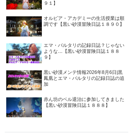
９１】
オルビア・アカデミーの生活授業は順
調です【黒い砂漠冒険日誌１８９０】
エマ・バルタリの記録日誌？じゃない
ような…【黒い砂漠冒険日誌１８８
９】
黒い砂漠メンテ情報2026年8月6日|黒
鳳凰とエマ・バルタリの記録日誌の追
加
赤ん坊のベル退治に参加してきました
【黒い砂漠冒険日誌１８８８】