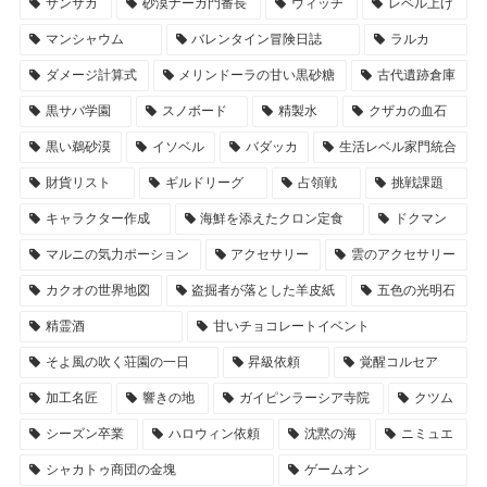
サンサカ
砂漠ナーガ門番長
ウィッチ
レベル上げ
マンシャウム
バレンタイン冒険日誌
ラルカ
ダメージ計算式
メリンドーラの甘い黒砂糖
古代遺跡倉庫
黒サバ学園
スノボード
精製水
クザカの血石
黒い鵜砂漠
イソベル
バダッカ
生活レベル家門統合
財貨リスト
ギルドリーグ
占領戦
挑戦課題
キャラクター作成
海鮮を添えたクロン定食
ドクマン
マルニの気力ポーション
アクセサリー
雲のアクセサリー
カクオの世界地図
盗掘者が落とした羊皮紙
五色の光明石
精霊酒
甘いチョコレートイベント
そよ風の吹く荘園の一日
昇級依頼
覚醒コルセア
加工名匠
響きの地
ガイピンラーシア寺院
クツム
シーズン卒業
ハロウィン依頼
沈黙の海
ニミュエ
シャカトゥ商団の金塊
ゲームオン