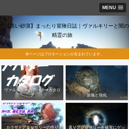
MENU
【黒い砂漠】まったり冒険日誌｜ヴァルキリーと闇の
精霊の旅
本ページはプロモーションが含まれています。
ヴァルキリーのアバターカタロ
グ
装備と強化
カラザドアクセサリーの作り
真Ⅴアクセサリーを確実にゲッ