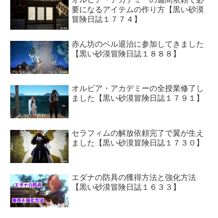
要になるアイテムの作り方【黒い砂漠
冒険日誌１７７４】
赤ん坊のベル退治に参加してきました
【黒い砂漠冒険日誌１８８８】
オルビア・アカデミーの全授業修了し
ました【黒い砂漠冒険日誌１７９１】
セラフィムの解放依頼完了で翼が生え
ました【黒い砂漠冒険日誌１７３０】
エダナの防具の獲得方法と強化方法
【黒い砂漠冒険日誌１６３３】