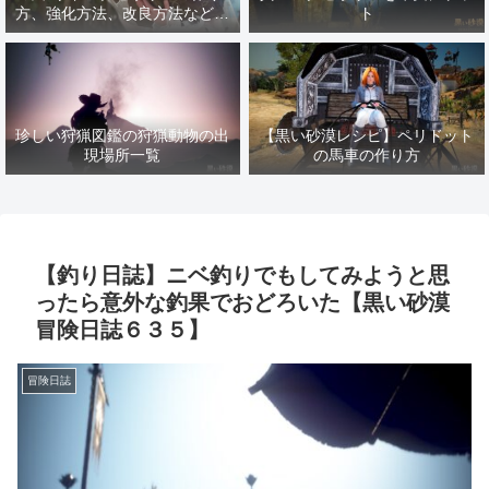
方、強化方法、改良方法などま
ト
とめ【黒い砂漠冒険日誌１４１
７】
珍しい狩猟図鑑の狩猟動物の出
【黒い砂漠レシピ】ペリドット
現場所一覧
の馬車の作り方
【釣り日誌】ニベ釣りでもしてみようと思
ったら意外な釣果でおどろいた【黒い砂漠
冒険日誌６３５】
冒険日誌