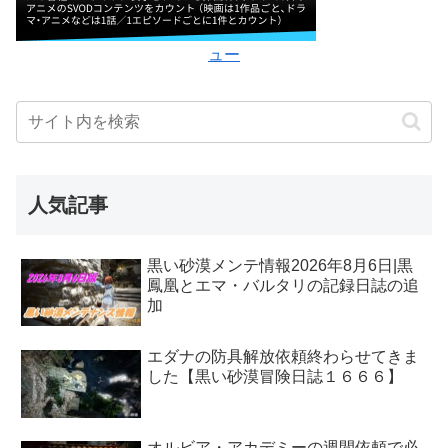
ュー
人気記事
黒い砂漠メンテ情報2026年8月6日|黒
鳳凰とエマ・バルタリの記録日誌の追
加
エダナの防具解放依頼終わらせてきま
した【黒い砂漠冒険日誌１６６６】
オルビア・アカデミーの週間依頼で必