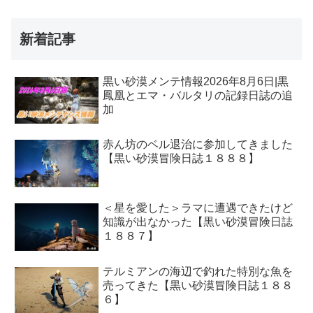
新着記事
黒い砂漠メンテ情報2026年8月6日|黒
鳳凰とエマ・バルタリの記録日誌の追
加
赤ん坊のベル退治に参加してきました
【黒い砂漠冒険日誌１８８８】
＜星を愛した＞ラマに遭遇できたけど
知識が出なかった【黒い砂漠冒険日誌
１８８７】
テルミアンの海辺で釣れた特別な魚を
売ってきた【黒い砂漠冒険日誌１８８
６】