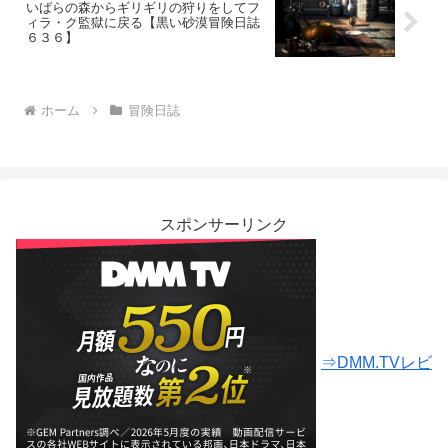
いばらの森からギリギリの狩りをしてフ
ィラ・ク監獄に戻る【黒い砂漠冒険日誌
６３６】
ホーム
冒険日誌
スポンサーリンク
⇒DMM.TVレビ