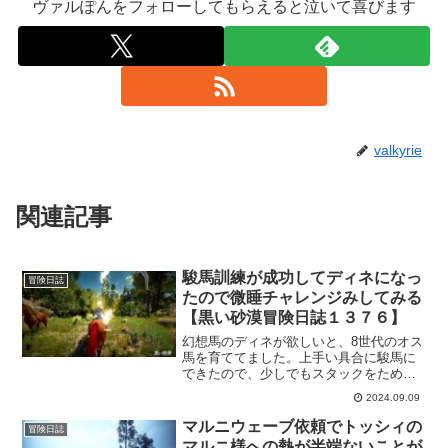
ヴァルぽんをフォローしてもらえると泣いて喜びます
valkyrie
関連記事
駿馬訓練が成功してディネになっ
冒険日誌
たので微睡チャレンジみしてみる
【黒い砂漠冒険日誌１３７６】
幻想馬のディネが欲しいと、8世代のオス
馬を育ててました。上手い具合に駿馬に
できたので、少しでもスタックをためて
おこうとチャレンジしてみたところ。予
2024.09.09
想外の結果に驚いてしまいましたｗその
後調子に乗って微睡チャレンジもしたけ
マルニウェーブ依頼でトッシィの
冒険日誌
どそれは無理な話ですｗ
マルニ様への熱が半端ないことが