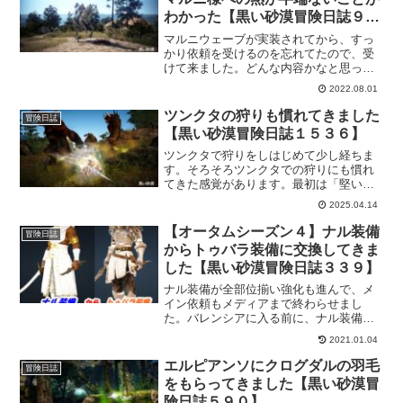
わかった【黒い砂漠冒険日誌９１
９】
マルニウェーブが実装されてから、すっ
かり依頼を受けるのを忘れてたので、受
けて来ました。どんな内容かなと思った
らクイズ形式だったのでその場でマルニ
2022.08.01
ウェーブをもらえる仕様になってまし
た。この依頼でトッシィがいかにマルニ
ツンクタの狩りも慣れてきました
冒険日誌
様を慕っているのかがよくわかりまし
【黒い砂漠冒険日誌１５３６】
た。
ツンクタで狩りをしはじめて少し経ちま
す。そろそろツンクタでの狩りにも慣れ
てきた感覚があります。最初は「堅い！
痛い！」で戸惑いましたけど、エリクサ
2025.04.14
ーを使うことでそこそこ軽減出来てきた
のもあって、「こんな感じならいけそ
【オータムシーズン４】ナル装備
冒険日誌
う」という感じになってきました。
からトゥバラ装備に交換してきま
した【黒い砂漠冒険日誌３３９】
ナル装備が全部位揃い強化も進んで、メ
イン依頼もメディアまで終わらせまし
た。バレンシアに入る前に、ナル装備を
MAXまで強化してトゥバラ装備と交換し
2021.01.04
てきました。さすがに、ナル装備のまま
ではバレンシア地域は乗り切れそうにな
エルピアンソにクログダルの羽毛
冒険日誌
いのでトゥバラ装備に替えた方がいいで
をもらってきました【黒い砂漠冒
すね。
険日誌５９０】