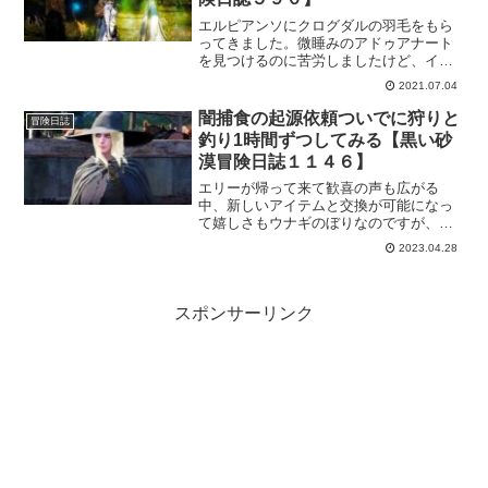
エルピアンソにクログダルの羽毛をもら
ってきました。微睡みのアドゥアナート
を見つけるのに苦労しましたけど、イベ
ント期間中にクログダルの息吹も、精霊
2021.07.04
の涙も揃ったので無事完了です。おかげ
で馬の育成にも役に立ったというのがお
闇捕食の起源依頼ついでに狩りと
冒険日誌
まけとしてはありがたいことでした。
釣り1時間ずつしてみる【黒い砂
漠冒険日誌１１４６】
エリーが帰って来て歓喜の声も広がる
中、新しいアイテムと交換が可能になっ
て嬉しさもウナギのぼりなのですが、さ
らに依頼をこなす事で「闇捕食の起源」
2023.04.28
までもらえるという素敵過ぎるイベント
まで。せっかくなので依頼をこなすつい
でに印章がどれぐらい集まるかも見て来
ました。
スポンサーリンク