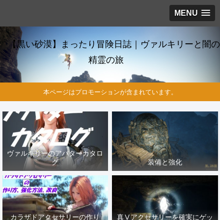
MENU
【黒い砂漠】まったり冒険日誌｜ヴァルキリーと闇の
精霊の旅
本ページはプロモーションが含まれています。
ヴァルキリーのアバターカタロ
グ
装備と強化
カラザドアクセサリーの作り
真Ⅴアクセサリーを確実にゲッ