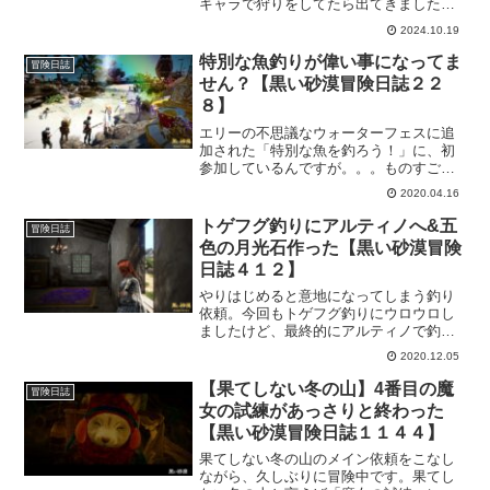
キャラで狩りをしてたら出てきました。
最初は「早く倒さないと消えるー！」と
2024.10.19
焦りましたけど、遭遇してみて思った。
焦らなくても全然大丈夫。むしろ出現し
特別な魚釣りが偉い事になってま
冒険日誌
たのを把握するのが大事ですｗ
せん？【黒い砂漠冒険日誌２２
８】
エリーの不思議なウォーターフェスに追
加された「特別な魚を釣ろう！」に、初
参加しているんですが。。。ものすごい
人の数。かず。ガーモス以外に初めて周
2020.04.16
りの人が見えなくなる状態になりました
ｗ
トゲフグ釣りにアルティノへ&五
冒険日誌
色の月光石作った【黒い砂漠冒険
日誌４１２】
やりはじめると意地になってしまう釣り
依頼。今回もトゲフグ釣りにウロウロし
ましたけど、最終的にアルティノで釣る
事に落ち着きました。アルティノはトゲ
2020.12.05
フグが釣れるって知ってたけど移動が面
倒と思ってたけど、ウロウロしても釣れ
【果てしない冬の山】4番目の魔
冒険日誌
ないので結局移動してきましたｗ
女の試練があっさりと終わった
【黒い砂漠冒険日誌１１４４】
果てしない冬の山のメイン依頼をこなし
ながら、久しぶりに冒険中です。果てし