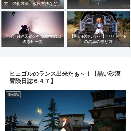
方、強化方法、改良方法などま
ト
とめ【黒い砂漠冒険日誌１４１
７】
珍しい狩猟図鑑の狩猟動物の出
【黒い砂漠レシピ】ペリドット
現場所一覧
の馬車の作り方
ヒュゴルのランス出来たぁ～！【黒い砂漠
冒険日誌６４７】
冒険日誌