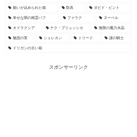
願いが込められた箱
防具
ダビド・ピント
幸せな闇の精霊バフ
ファラク
ヌーベル
オドラクシア
ナク・ブリュッシカ
無限の魔力水晶
魅惑の実
シェレカン
トリード
謎の騎士
ドリガンの古い箱
スポンサーリンク