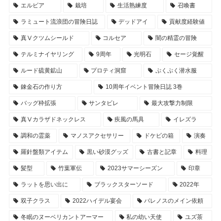
エルビア
栽培
生活熟練度
召喚書
ラミュート流浪団の冒険日誌
デッドアイ
貢献度経験値
真Ⅴクツムシールド
コルセア
闇の精霊の冒険
テルミナイヤリング
9周年
光明石
セージ覚醒
ルード硫黄鉱山
プロティ洞窟
ぷくぷく潜水服
錬金石の作り方
10周年イベント冒険日誌 3巻
バッグ枠拡張
サンタビレ
最大攻撃力制限
真Ⅴカラザドネックレス
疾風の馬具
イレズラ
調和の霊薬
マノスアクセサリー
ドケビの箱
演奏
羅針盤類アイテム
黒い砂漠グッズ
古書と記章
料理
髪型
竹葉軍伝
2023サマーシーズン
印章
ラットを思い出に
ブラックスターソード
2022年
双子クラス
2022ハイデル宴会
バレノスのメイン依頼
冬眠のヌーベリカントアーマー
私の幼い天使
ユズ茶