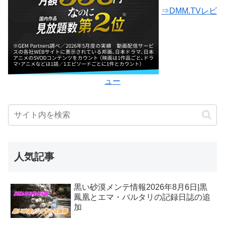
⇒DMM.TVレビ
ュー
人気記事
黒い砂漠メンテ情報2026年8月6日|黒
鳳凰とエマ・バルタリの記録日誌の追
加