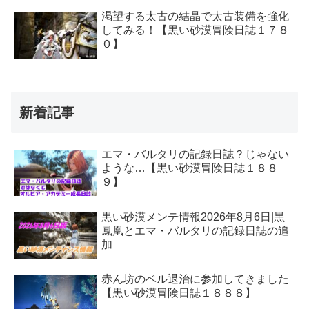
渇望する太古の結晶で太古装備を強化
してみる！【黒い砂漠冒険日誌１７８
０】
新着記事
エマ・バルタリの記録日誌？じゃない
ような…【黒い砂漠冒険日誌１８８
９】
黒い砂漠メンテ情報2026年8月6日|黒
鳳凰とエマ・バルタリの記録日誌の追
加
赤ん坊のベル退治に参加してきました
【黒い砂漠冒険日誌１８８８】