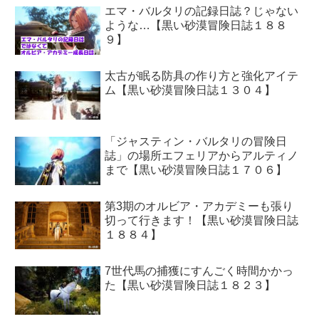
エマ・バルタリの記録日誌？じゃない
ような…【黒い砂漠冒険日誌１８８
９】
太古が眠る防具の作り方と強化アイテ
ム【黒い砂漠冒険日誌１３０４】
「ジャスティン・バルタリの冒険日
誌」の場所エフェリアからアルティノ
まで【黒い砂漠冒険日誌１７０６】
第3期のオルビア・アカデミーも張り
切って行きます！【黒い砂漠冒険日誌
１８８４】
7世代馬の捕獲にすんごく時間かかっ
た【黒い砂漠冒険日誌１８２３】