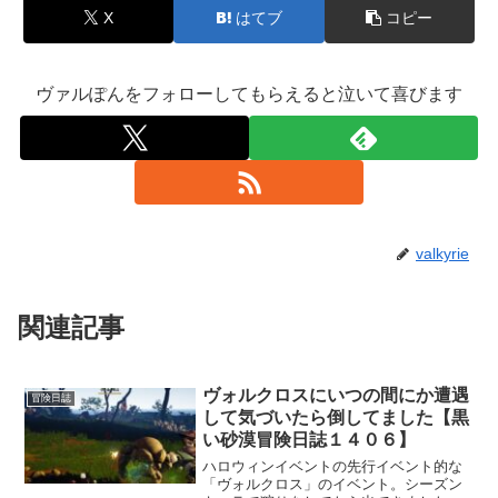
X
はてブ
コピー
ヴァルぽんをフォローしてもらえると泣いて喜びます
valkyrie
関連記事
ヴォルクロスにいつの間にか遭遇
冒険日誌
して気づいたら倒してました【黒
い砂漠冒険日誌１４０６】
ハロウィンイベントの先行イベント的な
「ヴォルクロス」のイベント。シーズン