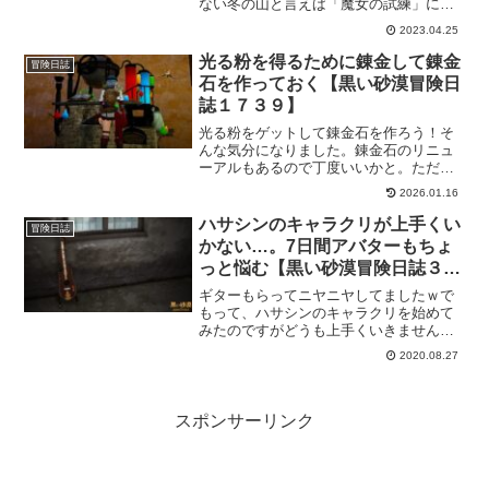
ない冬の山と言えば「魔女の試練」にな
るんですけど、特に4番目が難しい。未だ
2023.04.25
に「間違いなくこうすればだいじょ
ぶ！」というのを見つけられていない気
光る粉を得るために錬金して錬金
冒険日誌
がしてました…。けどあっさり終わった
石を作っておく【黒い砂漠冒険日
ｗ
誌１７３９】
光る粉をゲットして錬金石を作ろう！そ
んな気分になりました。錬金石のリニュ
ーアルもあるので丁度いいかと。ただ、
やっぱり光る粉が一番のネックになるの
2026.01.16
で、錬金で入手しようと、それなりのエ
リクサーを作って光る粉を集めました。
ハサシンのキャラクリが上手くい
冒険日誌
かない…。7日間アバターもちょ
っと悩む【黒い砂漠冒険日誌３２
９】
ギターもらってニヤニヤしてましたｗで
もって、ハサシンのキャラクリを始めて
みたのですがどうも上手くいきません。
「あの人に近づきたい…」何かのアニメ
2020.08.27
の影響もありますけどそんな感じです。
それと、7日間限定のアバターもどれを選
ぶか迷ってます。1週間限定なんだから
「エイやっ！」って選べばいいのに戸惑
スポンサーリンク
ってます。