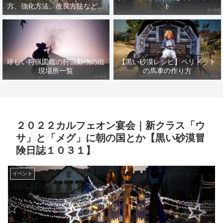
方、強化方法、改良方法などま
ト
とめ【黒い砂漠冒険日誌１４１
７】
珍しい狩猟図鑑の狩猟動物の出
【黒い砂漠レシピ】ペリドット
現場所一覧
の馬車の作り方
２０２２カルフェオン宴会｜新クラス「ウ
サ」と「メグ」に朝の国とか【黒い砂漠冒
険日誌１０３１】
イベント