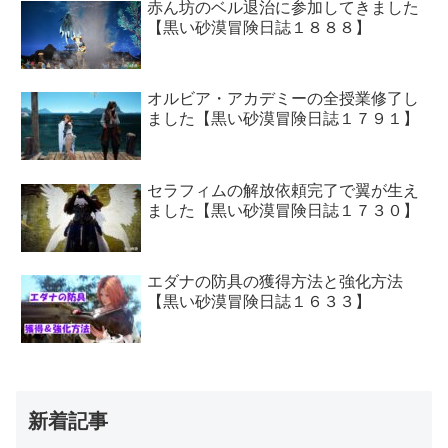
赤ん坊のベル退治に参加してきました
【黒い砂漠冒険日誌１８８８】
オルビア・アカデミーの全授業修了し
ました【黒い砂漠冒険日誌１７９１】
セラフィムの解放依頼完了で翼が生え
ました【黒い砂漠冒険日誌１７３０】
エダナの防具の獲得方法と強化方法
【黒い砂漠冒険日誌１６３３】
新着記事