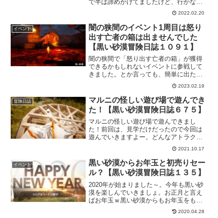
で半ば諦めかけてましたけど、行かなき
ゃ出ることもないので張り切って行って
2022.02.20
ました。これで、ボス装備をゲット出来
るので、後は何が出て来るか？ってのが
闇の狭間のイベント1周目は怒り
イベント
問題だったりするｗ
出す亡者の箱は出ませんでした
【黒い砂漠冒険日誌１０９１】
闇の狭間で「怒り出す亡者の箱」が獲得
できるかもしれないイベントに参戦して
きました。とか言っても、簡単に出たら
イベントとして面白くない…いや面白い
2023.02.19
ｗサクッと倒してどんどん出てきたらい
いのになー。怒り出す亡者の箱カモー
マルニの怪しい遊び場で遊んでき
冒険日誌
ン！
た！【黒い砂漠冒険日誌６７５】
マルニの怪しい遊び場で遊んできまし
た！前回は、見学だけだったので今回は
遊んでいきますよー。どんなアトラクシ
ョンがあるんだろうね。楽しみだ。ここ
2021.10.17
での依頼は、イベントすごろくに直結す
るので、すごろくを堪能したいと思った
黒い砂漠からお年玉と初売りセー
イベント
ら張り切って進めないとですね。
ル？【黒い砂漠冒険日誌１３５】
2020年が始まりました～。今年も黒い砂
漠を楽しんでいきましょ。お正月と言え
ばお年玉ｗ黒い砂漠からもお年玉をもら
えますよ。運試ししてみますか？
2020.04.28