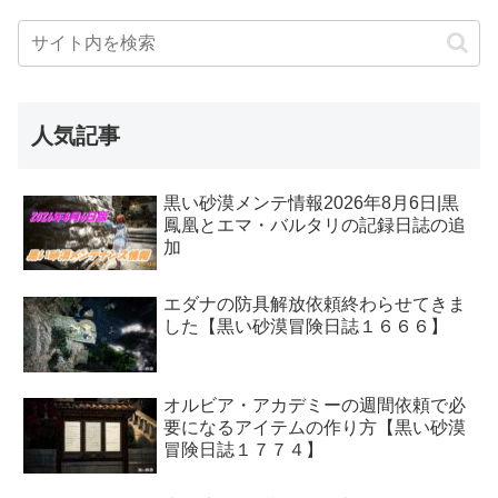
人気記事
黒い砂漠メンテ情報2026年8月6日|黒
鳳凰とエマ・バルタリの記録日誌の追
加
エダナの防具解放依頼終わらせてきま
した【黒い砂漠冒険日誌１６６６】
オルビア・アカデミーの週間依頼で必
要になるアイテムの作り方【黒い砂漠
冒険日誌１７７４】