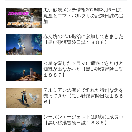
黒い砂漠メンテ情報2026年8月6日|黒
鳳凰とエマ・バルタリの記録日誌の追
加
赤ん坊のベル退治に参加してきました
【黒い砂漠冒険日誌１８８８】
＜星を愛した＞ラマに遭遇できたけど
知識が出なかった【黒い砂漠冒険日誌
１８８７】
テルミアンの海辺で釣れた特別な魚を
売ってきた【黒い砂漠冒険日誌１８８
６】
シーズンエージェントは順調に成長中
【黒い砂漠冒険日誌１８８５】