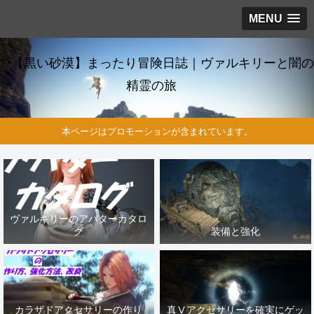
MENU
【黒い砂漠】まったり冒険日誌｜ヴァルキリーと闇の
精霊の旅
本ページはプロモーションが含まれています。
ヴァルキリーのアバターカタロ
グ
装備と強化
カラザドアクセサリーの作り
真Ⅴアクセサリーを確実にゲッ