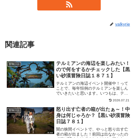
valkyrie
関連記事
テルミアンの海辺を楽しみたい！
冒険日誌
ので何をするかチェックした【黒
い砂漠冒険日誌１８７１】
テルミアンの海辺イベント開催中！って
ことで、毎年恒例のテルミアンを楽しん
でいきたいと思います。いつもは、テキ
トーに遊んでますけど、今回はきっちり
2026.07.21
「把握」して存分に満喫してやろうかと
企んでおりますｗ依頼からシルバー商店
怒り出す亡者の箱が出たぁ～！中
冒険日誌
までメモしておきました。
身は何じゃろか？【黒い砂漠冒険
日誌７８１】
闇の狭間イベントで、やっと怒り出す亡
者の箱が出ました！前回は出なかったの