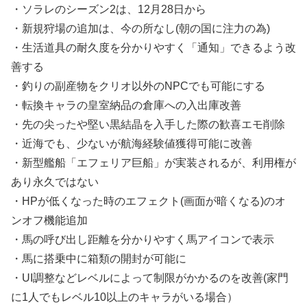
・ソラレのシーズン2は、12月28日から
・新規狩場の追加は、今の所なし(朝の国に注力の為)
・生活道具の耐久度を分かりやすく「通知」できるよう改
善する
・釣りの副産物をクリオ以外のNPCでも可能にする
・転換キャラの皇室納品の倉庫への入出庫改善
・先の尖ったや堅い黒結晶を入手した際の歓喜エモ削除
・近海でも、少ないが航海経験値獲得可能に改善
・新型艦船「エフェリア巨船」が実装されるが、利用権が
あり永久ではない
・HPが低くなった時のエフェクト(画面が暗くなる)のオ
ンオフ機能追加
・馬の呼び出し距離を分かりやすく馬アイコンで表示
・馬に搭乗中に箱類の開封が可能に
・UI調整などレベルによって制限がかかるのを改善(家門
に1人でもレベル10以上のキャラがいる場合）