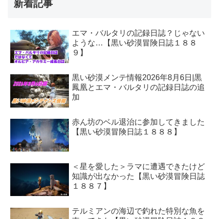
新着記事
エマ・バルタリの記録日誌？じゃない
ような…【黒い砂漠冒険日誌１８８
９】
黒い砂漠メンテ情報2026年8月6日|黒
鳳凰とエマ・バルタリの記録日誌の追
加
赤ん坊のベル退治に参加してきました
【黒い砂漠冒険日誌１８８８】
＜星を愛した＞ラマに遭遇できたけど
知識が出なかった【黒い砂漠冒険日誌
１８８７】
テルミアンの海辺で釣れた特別な魚を