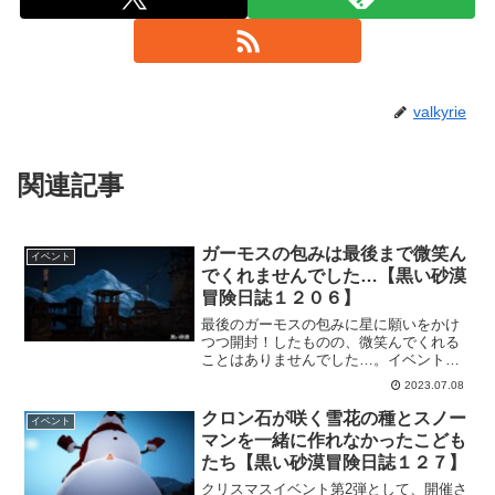
valkyrie
関連記事
ガーモスの包みは最後まで微笑ん
イベント
でくれませんでした…【黒い砂漠
冒険日誌１２０６】
最後のガーモスの包みに星に願いをかけ
つつ開封！したものの、微笑んでくれる
ことはありませんでした…。イベント中
も開封しながら「あぁ…ガーモスよ」と
2023.07.08
何度呟いた事かｗそれでも、シルバーや
らブラックストーンももらえたので無か
クロン石が咲く雪花の種とスノー
イベント
ったことを思えばいいなじゃないかと思
マンを一緒に作れなかったこども
う事にします。
たち【黒い砂漠冒険日誌１２７】
クリスマスイベント第2弾として、開催さ