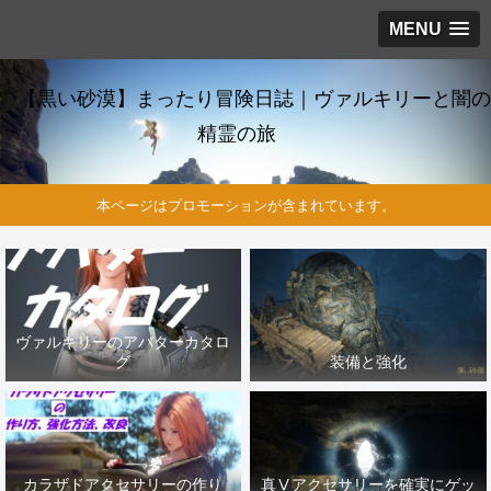
MENU
【黒い砂漠】まったり冒険日誌｜ヴァルキリーと闇の
精霊の旅
本ページはプロモーションが含まれています。
ヴァルキリーのアバターカタロ
グ
装備と強化
カラザドアクセサリーの作り
真Ⅴアクセサリーを確実にゲッ