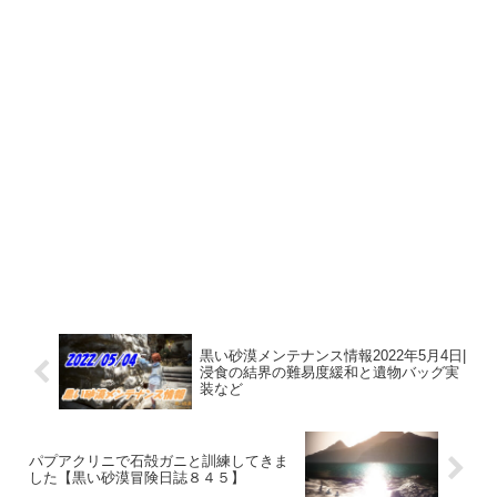
黒い砂漠メンテナンス情報2022年5月4日|
浸食の結界の難易度緩和と遺物バッグ実
装など
パプアクリニで石殻ガニと訓練してきま
した【黒い砂漠冒険日誌８４５】