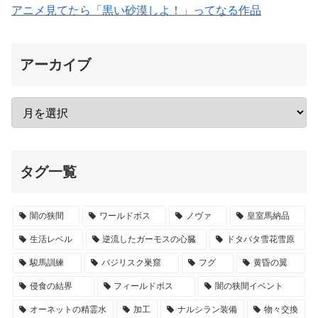
アニメ見てたら「黒い砂漠しよ！」ってなる作品
アーカイブ
タグ一覧
闇の狭間
ワールドボス
ノヴァ
皇室馬納品
生活レベル
逆流したガーモスの心臓
ドタバタ雪花雪原
駿馬訓練
バジリスク巣窟
フグ
黄昏の翼
侵食の結界
フィールドボス
闇の狭間イベント
オーネットの精霊水
加工
ナルシラン装備
物々交換