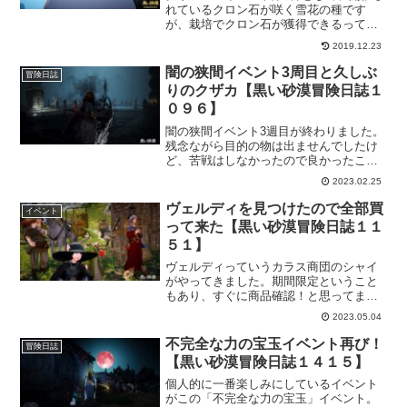
れているクロン石が咲く雪花の種です
が、栽培でクロン石が獲得できるってめ
ちゃ嬉しくないですか。
2019.12.23
闇の狭間イベント3周目と久しぶ
冒険日誌
りのクザカ【黒い砂漠冒険日誌１
０９６】
闇の狭間イベント3週目が終わりました。
残念ながら目的の物は出ませんでしたけ
ど、苦戦はしなかったので良かったこと
にしましょう。イベント終了前にもう一
2023.02.25
回でるといいなー。そして今日は久しぶ
りのクザカにも行ってきました。報酬の
ヴェルディを見つけたので全部買
イベント
受け取り方が変わってから初めてでし
って来た【黒い砂漠冒険日誌１１
た。
５１】
ヴェルディっていうカラス商団のシャイ
がやってきました。期間限定ということ
もあり、すぐに商品確認！と思ってまし
たけど、定住してくれないようで…。何
2023.05.04
度か探した後発見したので、面倒になっ
たので商品を全部買っておきました。
不完全な力の宝玉イベント再び！
冒険日誌
【黒い砂漠冒険日誌１４１５】
個人的に一番楽しみにしているイベント
がこの「不完全な力の宝玉」イベント。