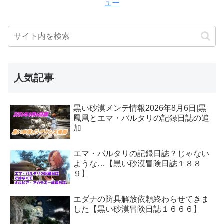
ュー
人気記事
黒い砂漠メンテ情報2026年8月6日|黒
鳳凰とエマ・バルタリの記録日誌の追
加
エマ・バルタリの記録日誌？じゃない
ような…【黒い砂漠冒険日誌１８８
９】
エダナの防具解放依頼終わらせてきま
した【黒い砂漠冒険日誌１６６６】