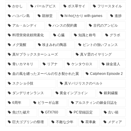
かかし
パールアビス
ボス草サイ
フリースタイル
ハコバン島
顕禄堂
hi-hoひかり with games
進捗
アル・ルンディ
ハンスの契約書
古代のアンビル
料理突発依頼簡素化
心臓
知識と称号
グラボ
メグ覚醒
埃まみれの陶器
ピントの強いフェンス
真Ⅳブラックスターシューズ
真Ⅴ雲のイヤリング
青いカマキリ
リアナ
ケンタウロス
錬金道人
血の風を纏ったヌーベルの引き裂かれた翼
Calpheon Episode 2
スクショ小技
真Ⅴバジリスクのベルト
ダンデリオンランス
黄金インプコイン
銀刺繍服
6周年
ビラーギ山塞
アルスティンの錬金日誌を
焦げた破片
GTX760
PC登録設定
古い箱
巨大ゴブリンの祭壇
不敵な少年
荷車象
メディア