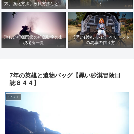
方、強化方法、改良方法などま
ト
とめ【黒い砂漠冒険日誌１４１
７】
珍しい狩猟図鑑の狩猟動物の出
【黒い砂漠レシピ】ペリドット
現場所一覧
の馬車の作り方
7年の英雄と遺物バッグ【黒い砂漠冒険日
誌８４４】
イベント