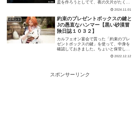
盃を作ろうとしてて、夜の欠片がたくさ
んいるので助かるんですよねー。いつも
2024.11.01
どおり狩りしてもたくさん獲得できる
し、頑張ればもっと獲得できる！なんて
約束のプレゼントボックスの鍵と
イベント
素敵なイベントだろうｗ
Jの愚直なハンマー【黒い砂漠冒
険日誌１０３２】
カルフェオン宴会で貰った「約束のプレ
ゼントボックスの鍵」を使って、中身を
確認しておきました。ちょいと保管した
方がいいかなーと思って開封はしてませ
2022.12.12
ん。そして「Jの愚直なハンマー」も使っ
てきました！真Ⅴボス装備まで残り１つ
になったので、ここで使う！！
スポンサーリンク