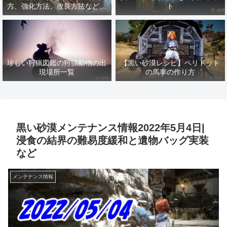
方、強化方法、改良方法などま
ト
とめ【黒い砂漠冒険日誌１４１
７】
珍しい狩猟図鑑の狩猟動物の出
【黒い砂漠レシピ】ペリドット
現場所一覧
の馬車の作り方
黒い砂漠メンテナンス情報2022年5月4日|
浸食の結界の難易度緩和と遺物バッグ実装
など
メンテナンス情報