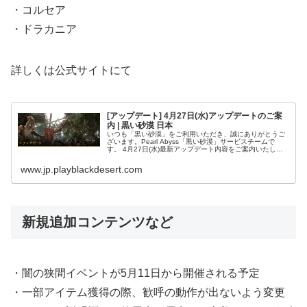
・コルセア
・ドラカニア
詳しくは公式サイトにて
[アップデート] 4月27日(水)アップデートのご案
内 | 黒い砂漠 日本
いつも「黒い砂漠」をご利用いただき、誠にありがとうご
ざいます。Pearl Abyss「黒い砂漠」サービスチームで
す。 4月27日(水)最新アップデート内容をご案内いたしま
す。目次1.【主要アップデート - ペットの戦利品獲得の改
善】2.【主...
www.jp.playblackdesert.com
新規追加コンテンツなど
・闇の狭間イベントが5月11日から開催される予定
・一部アイテム獲得の際、歓呼の動作が出ないよう変更