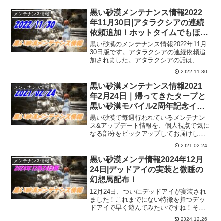
黒い砂漠メンテナンス情報2022
メンテナンス情報
年11月30日|アタラクシアの連続
依頼追加！ホットタイムでもほっ
こり
黒い砂漠のメンテナンス情報2022年11月
30日版です。アタラクシアの連続依頼追
加されました。アタラクシアの話は、ほ
んと切なくて何んとも言えない気持ちに
2022.11.30
なった記憶があります。なので、そんな
気分を少しでも和らげてくれるようなス
黒い砂漠メンテナンス情報2021
メンテナンス情報
トーリーだと嬉しいですね。
年2月24日｜帰ってきたタープと
黒い砂漠モバイル2周年記念イベ
ントとか
黒い砂漠で毎週行われているメンテナン
ス&アップデート情報を、個人視点で気に
なる部分をピックアップしてお届けして
います。2021年2月24日分
2021.02.24
黒い砂漠メンテ情報2024年12月
メンテナンス情報
24日|デッドアイの実装と微睡の
幻想馬配布！
12月24日、ついにデッドアイが実装され
ました！これまでにない特徴を持つデッ
ドアイで早く遊んでみたいですね！そし
て、微睡の幻想馬も配布され、新シーズ
2024.12.26