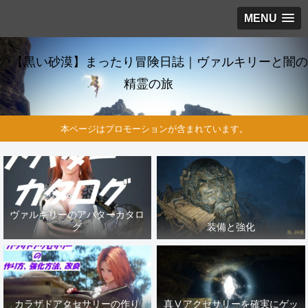
MENU
【黒い砂漠】まったり冒険日誌｜ヴァルキリーと闇の
精霊の旅
本ページはプロモーションが含まれています。
ヴァルキリーのアバターカタロ
グ
装備と強化
カラザドアクセサリーの作り
真Ⅴアクセサリーを確実にゲッ