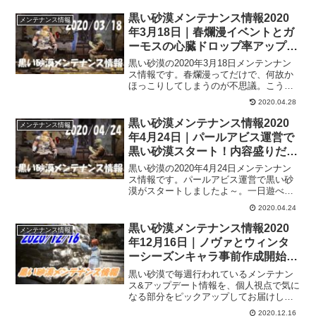
黒い砂漠メンテナンス情報2020
メンテナンス情報
年3月18日｜春爛漫イベントとガ
ーモスの心臓ドロップ率アップだ
そうな
黒い砂漠の2020年3月18日メンテンナン
ス情報です。春爛漫ってだけで、何故か
ほっこりしてしまうのが不思議。こうい
う時は、季節があるっていいなぁ～って
2020.04.28
思いますｗさて、今回のメンテも軽めな
感じですがどんな風になったかチェック
黒い砂漠メンテナンス情報2020
メンテナンス情報
していきます。
年4月24日｜パールアビス運営で
黒い砂漠スタート！内容盛りだく
さんになってます
黒い砂漠の2020年4月24日メンテンナン
ス情報です。パールアビス運営で黒い砂
漠がスタートしましたよ～。一日遊べな
かった分、今日はめちゃくちゃ人が多そ
2020.04.24
うですねｗパールアビスの公式サイトで
チェックしてたのですが、まぁ、いろい
黒い砂漠メンテナンス情報2020
メンテナンス情報
ろとテンコ盛りな訳です。既存イベント
年12月16日｜ノヴァとウィンタ
の継続とか、予定されていたイベントや
ーシーズンキャラ事前作成開始で
プレゼントの配布など。もうお腹一杯に
す！
なってしまうぐらいで把握しきれてない
黒い砂漠で毎週行われているメンテナン
気がしますｗとりあえず、運営移管後最
ス&アップデート情報を、個人視点で気に
初のメンテ情報行ってみよ～
なる部分をピックアップしてお届けして
います。2020年12月16日分
2020.12.16