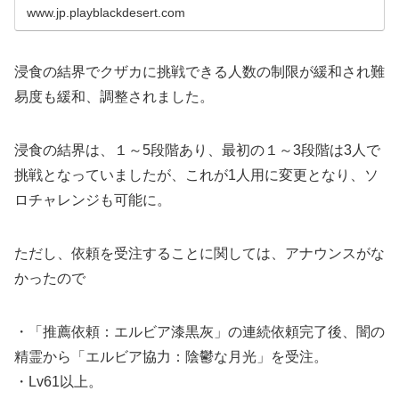
び改善事項】...
www.jp.playblackdesert.com
浸食の結界でクザカに挑戦できる人数の制限が緩和され難
易度も緩和、調整されました。
浸食の結界は、１～5段階あり、最初の１～3段階は3人で
挑戦となっていましたが、これが1人用に変更となり、ソ
ロチャレンジも可能に。
ただし、依頼を受注することに関しては、アナウンスがな
かったので
・「推薦依頼：エルビア漆黒灰」の連続依頼完了後、闇の
精霊から「エルビア協力：陰鬱な月光」を受注。
・Lv61以上。