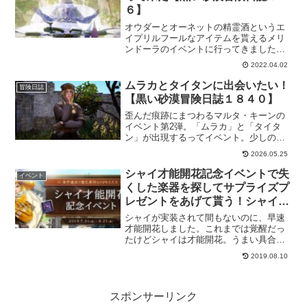
６】
オウダーとオーネットの精霊酒というエ
イプリルフールなアイテムを貰えるメリ
ンドーラのイベントに行ってきました。
まだまだ、必要ない！なんて強気になっ
2022.04.02
てますけど、有効期限があるとはいえ、
精霊水と同じ効果って事でお試しには丁
ムラカとタイタンに出会いたい！
冒険日誌
度いいと思うので行ってきます。
【黒い砂漠冒険日誌１８４０】
歪んだ痕跡にまつわるマルタ・キーンの
イベント第2弾。「ムラカ」と「タイタ
ン」が出現するってイベント。少しの時
間しか狩りしてないのが行けないんだろ
2026.05.25
うけど、全然出ませんね。もっともっと
狩り時間を増やさないといけないのかも
シャイ才能開花記念イベントで失
イベント
しれない。さすがに小1時間では無理
くした楽器を探してサプライズプ
か…。
レゼントをあげて貰う！シャイじ
ゃなくても参加できるのは嬉しい
シャイが実装されて間もないのに、早速
【黒い砂漠冒険日誌3】
才能開花しました。これまでは覚醒だっ
たけどシャイは才能開花。うまい具合に
表現しているなと感心しつつも、シャイ
2019.08.10
じゃなくてもクエストが出来るという素
敵仕様なので遠慮せずに参加してしまい
ましょ。
スポンサーリンク