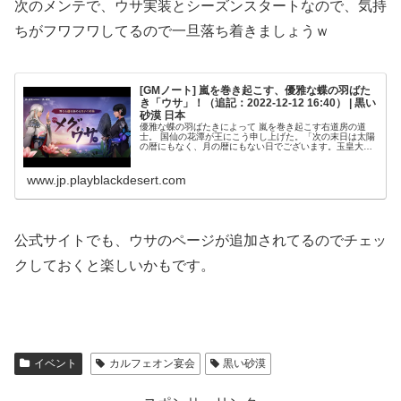
次のメンテで、ウサ実装とシーズンスタートなので、気持
ちがフワフワしてるので一旦落ち着きましょうｗ
[GMノート] 嵐を巻き起こす、優雅な蝶の羽ばた
き「ウサ」！（追記：2022-12-12 16:40） | 黒い
砂漠 日本
優雅な蝶の羽ばたきによって 嵐を巻き起こす右道房の道
士。 国仙の花潭が王にこう申し上げた。「次の末日は太陽
の暦にもなく、月の暦にもない日でございます。玉皇大帝
も閻魔大王も今日だけはゆっくり休むという千年に一度あ
るかないかの閏月と閏日が重なる...
www.jp.playblackdesert.com
公式サイトでも、ウサのページが追加されてるのでチェッ
クしておくと楽しいかもです。
イベント
カルフェオン宴会
黒い砂漠