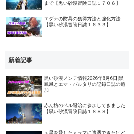
まで【黒い砂漠冒険日誌１７０６】
エダナの防具の獲得方法と強化方法
【黒い砂漠冒険日誌１６３３】
新着記事
黒い砂漠メンテ情報2026年8月6日|黒
鳳凰とエマ・バルタリの記録日誌の追
加
赤ん坊のベル退治に参加してきました
【黒い砂漠冒険日誌１８８８】
＜星を愛した＞ラマに遭遇できたけど