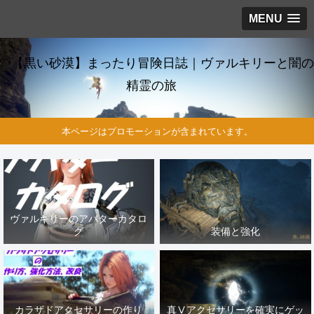
MENU
【黒い砂漠】まったり冒険日誌｜ヴァルキリーと闇の
精霊の旅
本ページはプロモーションが含まれています。
ヴァルキリーのアバターカタロ
グ
装備と強化
カラザドアクセサリーの作り
真Ⅴアクセサリーを確実にゲッ