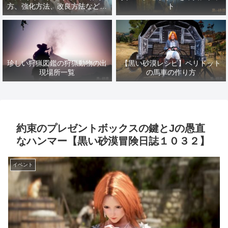
方、強化方法、改良方法などま
ト
とめ【黒い砂漠冒険日誌１４１
７】
珍しい狩猟図鑑の狩猟動物の出
【黒い砂漠レシピ】ペリドット
現場所一覧
の馬車の作り方
約束のプレゼントボックスの鍵とJの愚直
なハンマー【黒い砂漠冒険日誌１０３２】
イベント