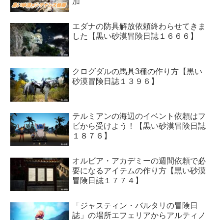
加
エダナの防具解放依頼終わらせてきま
した【黒い砂漠冒険日誌１６６６】
クログダルの馬具3種の作り方【黒い
砂漠冒険日誌１３９６】
テルミアンの海辺のイベント依頼はフ
ビから受けよう！【黒い砂漠冒険日誌
１８７６】
オルビア・アカデミーの週間依頼で必
要になるアイテムの作り方【黒い砂漠
冒険日誌１７７４】
「ジャスティン・バルタリの冒険日
誌」の場所エフェリアからアルティノ