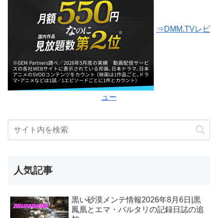
⇒DMM.TVレビ
ュー
人気記事
黒い砂漠メンテ情報2026年8月6日|黒
鳳凰とエマ・バルタリの記録日誌の追