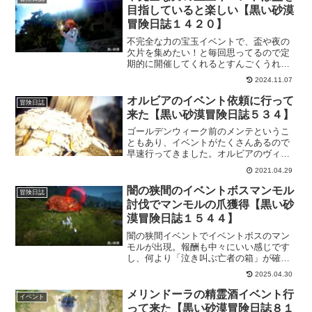
目指していると楽しい【黒い砂漠
冒険日誌１４２０】
不完全な力の宝玉イベントで、盃や夜の
欠片を集めたい！と毎回思ってるので定
期的に開催してくれるとすんごくうれし
い！エルビアで狩りすれば盃作成アイテ
2024.11.07
ムも獲得できるので「一度で二度美味し
い」を実感できるので狩りしてても楽し
オルビアのイベント依頼に行って
冒険日誌
いです！
来た【黒い砂漠冒険日誌５３４】
ゴールデンウィーク前のメンテというこ
ともあり、イベントがたくさんあるので
早速行ってきました。オルビアのヴィオ
ニエからの依頼。簡単にすませられるの
2021.04.29
でとっとと終わらせておこう。息抜きに
もちょうどいいですよー。
闇の狭間のイベントボスマンモル
冒険日誌
討伐でマンモルの爪獲得【黒い砂
漠冒険日誌１５４４】
闇の狭間イベントでイベントボスのマン
モルが出現。報酬も中々にいい感じです
し、何より「泣き叫ぶ亡者の箱」が確実
に獲得できるのは嬉しい限りです。マン
2025.04.30
モルの討伐や報酬に交換アイテムの紹介
といったおさらいになるようになってい
メリンドーラの精霊酒イベント行
イベント
ます。
って来た【黒い砂漠冒険日誌８１