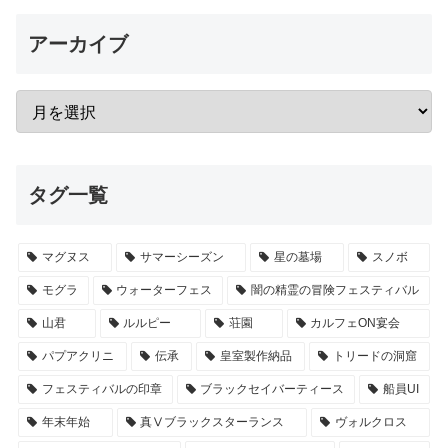
アーカイブ
タグ一覧
マグヌス
サマーシーズン
星の墓場
スノボ
モグラ
ウォーターフェス
闇の精霊の冒険フェスティバル
山君
ルルピー
荘園
カルフェON宴会
パプアクリニ
伝承
皇室製作納品
トリードの洞窟
フェスティバルの印章
ブラックセイバーティース
船員UI
年末年始
真Ⅴブラックスターランス
ヴォルクロス