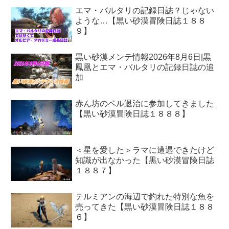
エマ・バルタリの記録日誌？じゃない
ような…【黒い砂漠冒険日誌１８８
９】
黒い砂漠メンテ情報2026年8月6日|黒
鳳凰とエマ・バルタリの記録日誌の追
加
赤ん坊のベル退治に参加してきました
【黒い砂漠冒険日誌１８８８】
＜星を愛した＞ラマに遭遇できたけど
知識が出なかった【黒い砂漠冒険日誌
１８８７】
テルミアンの海辺で釣れた特別な魚を
売ってきた【黒い砂漠冒険日誌１８８
６】