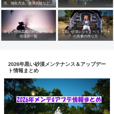
方、強化方法、改良方法などま
ト
とめ【黒い砂漠冒険日誌１４１
７】
珍しい狩猟図鑑の狩猟動物の出
【黒い砂漠レシピ】ペリドット
現場所一覧
の馬車の作り方
2026年黒い砂漠メンテナンス＆アップデー
ト情報まとめ