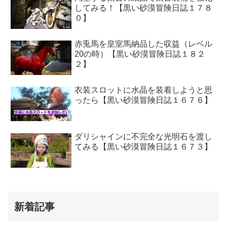
してみる！【黒い砂漠冒険日誌１７８
０】
赤兎馬を皇室馬納品した収益（レベル
20の時）【黒い砂漠冒険日誌１８２
２】
衣装スロットに水晶を装着しようと思
ったら【黒い砂漠冒険日誌１６７６】
ダリシャインに不完全な光明石を渡し
てみる【黒い砂漠冒険日誌１６７３】
新着記事