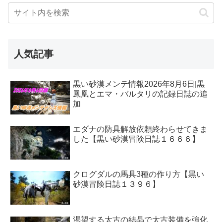
人気記事
黒い砂漠メンテ情報2026年8月6日|黒
鳳凰とエマ・バルタリの記録日誌の追
加
エダナの防具解放依頼終わらせてきま
した【黒い砂漠冒険日誌１６６６】
クログダルの馬具3種の作り方【黒い
砂漠冒険日誌１３９６】
渇望する太古の結晶で太古装備を強化