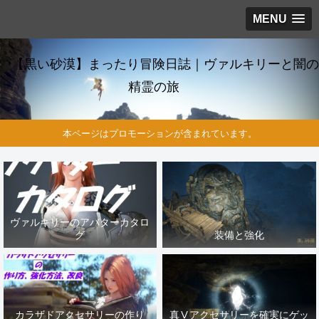
MENU
【黒い砂漠】まったり冒険日誌｜ヴァルキリーと闇の
精霊の旅
本ページはプロモーションが含まれています。
ヴァルキリーのアバターカタロ
グ
装備と強化
カラザドアクセサリーの作り
真Ⅴアクセサリーを確実にゲッ