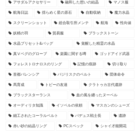
アサダルアクセサリー
融和した想いの結晶
マノス服
航海日誌
揺らめく星の原石
自動収納
魔力水晶
スクリーンショット
総合取引所メンテ
航海
性向値
妖精の羽
貿易服
ブラックストーン
水晶プリセット&バッグ
覚醒した精霊の水晶
真Ⅴベグのグローブ
楽園に関する噂
ゴッドアイド武器
フォレストロナロスのリング
記憶の痕跡
切り取り
首都バレンシア
バジリスクのベルト
団体命令
馬育成
トビーの友達
クラトゥカ古代遺跡
ブラックスターランス
血の風を纏ったヌーベル
オーディリタ知識
イソベルの依頼
マスカンのシューズ
細工されたコーラルベルト
パデュス戦士長
遺跡
赤い砂の結晶リング
PCスペック
シャイ才能開花