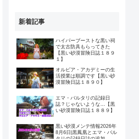
新着記事
ハイパーブーストな黒い祠
で太古防具もらってきた
【黒い砂漠冒険日誌１８９
１】
オルビア・アカデミーの生
活授業は順調です【黒い砂
漠冒険日誌１８９０】
エマ・バルタリの記録日
誌？じゃないような…【黒
い砂漠冒険日誌１８８９】
黒い砂漠メンテ情報2026年
8月6日|黒鳳凰とエマ・バル
タリの記録日誌の追加