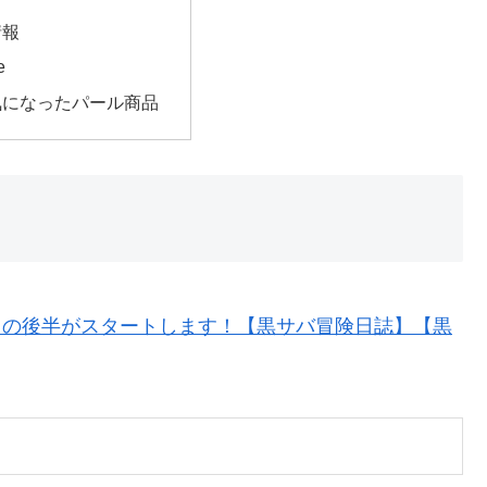
情報
e
気になったパール商品
トの後半がスタートします！【黒サバ冒険日誌】【黒