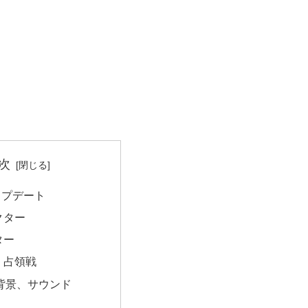
次
ップデート
クター
ター
、占領戦
、背景、サウンド