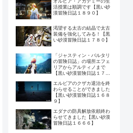
オルビア・アカデミーの生
活授業は順調です【黒い砂
漠冒険日誌１８９０】
渇望する太古の結晶で太古
装備を強化してみる！【黒
い砂漠冒険日誌１７８０】
「ジャスティン・バルタリ
の冒険日誌」の場所エフェ
リアからアルティノまで
【黒い砂漠冒険日誌１７０
６】
エルビアのクザカ退治を終
わらせることができました
【黒い砂漠冒険日誌１６８
９】
エダナの防具解放依頼終わ
らせてきました【黒い砂漠
冒険日誌１６６６】