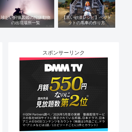
珍しい狩猟図鑑の狩猟動物
【黒い砂漠レシピ】ペリド
の出現場所一覧
ットの馬車の作り方
スポンサーリンク