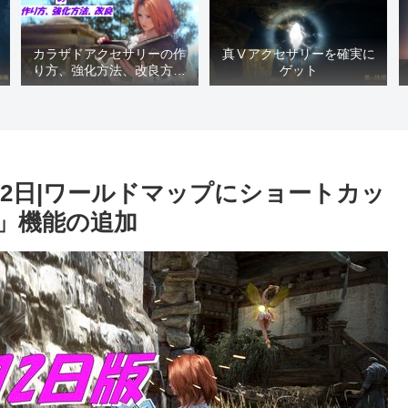
カラザドアクセサリーの作
真Ⅴアクセサリーを確実に
り方、強化方法、改良方法
ゲット
などまとめ【黒い砂漠冒険
日誌１４１７】
月12日|ワールドマップにショートカッ
」機能の追加