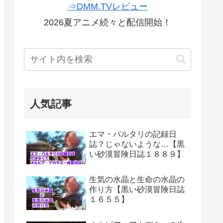
⇒DMM.TVレビュー
2026夏アニメ続々と配信開始！
人気記事
エマ・バルタリの記録日
誌？じゃないような…【黒
い砂漠冒険日誌１８８９】
生気の水晶と生命の水晶の
作り方【黒い砂漠冒険日誌
１６５５】