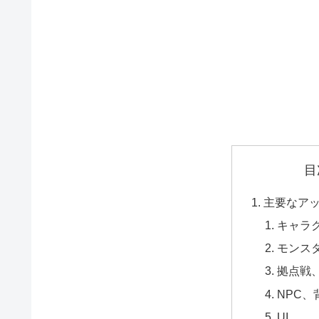
目
主要なア
キャラ
モンス
拠点戦
NPC
UI