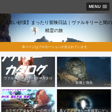
MENU
【黒い砂漠】まったり冒険日誌｜ヴァルキリーと闇の
精霊の旅
本ページはプロモーションが含まれています。
ヴァルキリーのアバターカタロ
グ
装備と強化
カラザドアクセサリーの作り
真Ⅴアクセサリーを確実にゲッ