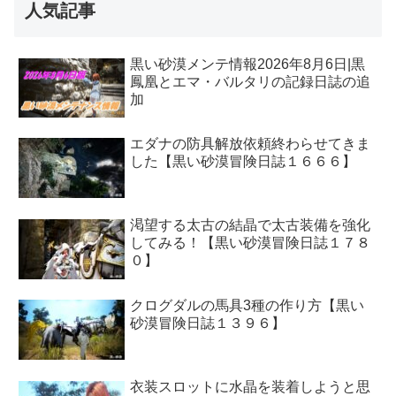
人気記事
黒い砂漠メンテ情報2026年8月6日|黒
鳳凰とエマ・バルタリの記録日誌の追
加
エダナの防具解放依頼終わらせてきま
した【黒い砂漠冒険日誌１６６６】
渇望する太古の結晶で太古装備を強化
してみる！【黒い砂漠冒険日誌１７８
０】
クログダルの馬具3種の作り方【黒い
砂漠冒険日誌１３９６】
衣装スロットに水晶を装着しようと思