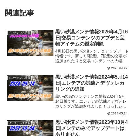
関連記事
黒い砂漠メンテ情報2026年4月16
メンテナンス情報
日|交易コンテンツのアプデと宝
物アイテムの鑑定削除
4月16日の黒い砂漠メンテ＆アップデート
情報です。新しく6段階、7段階の交易が
追加されたりと交易コンテンツの大幅ア
ップデートが入りました。また、これま
2026.04.22
で鑑定していた宝物アイテムの部品が獲
得後すぐに鑑定された状態で獲得できる
黒い砂漠メンテ情報2024年5月14
メンテナンス情報
ようになりました。
日|エレテアの試練とデヴォレカ
リングの追加
黒い砂漠のメンテナンス情報2024年5月
14日版です。エレテアの試練とデヴォレ
カリングが追加されました！ほっしぃ
ー！となるものの、まだ全然能力が足り
2024.05.14
ないので指をくわえてみておきますｗ今
週もイベントやら普段やってることを中
黒い砂漠メンテ情報2023年10月4
メンテナンス情報
心に楽しんで行きますよー！
日|メンテのみでアップデートは
ありません