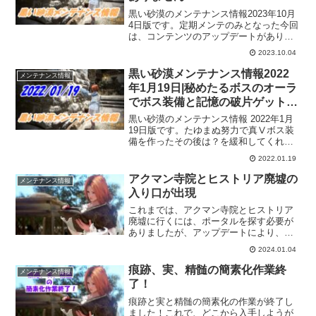
黒い砂漠のメンテナンス情報2023年10月
4日版です。定期メンテのみとなった今回
は、コンテンツのアップデートがありま
せん。なので、イベント等で頑張ってい
2023.10.04
る冒険者さんはわき目も振らずにイベン
ト張り切って下さい！
黒い砂漠メンテナンス情報2022
メンテナンス情報
年1月19日|秘めたるボスのオーラ
でボス装備と記憶の破片ゲット！
火縄銃のグリンッも改善？
黒い砂漠のメンテナンス情報 2022年1月
19日版です。たゆまぬ努力で真Ⅴボス装
備を作ったその後は？を緩和してくれる
ような措置が来たようです。ボス装備の
2022.01.19
交換だとか記憶の破片の交換が追加され
ました。後は、火縄銃を持った時の「グ
アクマン寺院とヒストリア廃墟の
メンテナンス情報
リンッ！」ってなってたのも改善された
入り口が出現
とか。
これまでは、アクマン寺院とヒストリア
廃墟に行くには、ポータルを探す必要が
ありましたが、アップデートにより、明
確にアクマン寺院とヒストリア廃墟の入
2024.01.04
り口が出現しました。また、これまでの
ポータルも無条件で判別できるようにな
痕跡、実、精髄の簡素化作業終
メンテナンス情報
っているので、迷わずに行けそうです。
了！
痕跡と実と精髄の簡素化の作業が終了し
ました！これで、どこから入手しようが