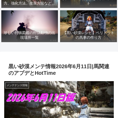
方、強化方法、改良方法などま
ト
とめ【黒い砂漠冒険日誌１４１
７】
珍しい狩猟図鑑の狩猟動物の出
【黒い砂漠レシピ】ペリドット
現場所一覧
の馬車の作り方
黒い砂漠メンテ情報2026年6月11日|馬関連
のアプデとHotTime
メンテナンス情報