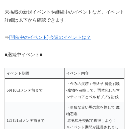
未掲載の新規イベントや継続中のイベントなど、イベント
詳細は以下から確認できます。
⇒
[開催中のイベント] 今週のイベントは？
■継続中イベント■
イベント期間
イベント内容
・歪みの痕跡：最終章 魔物召喚
6月18日メンテ前まで
‐魔物を召喚して、弱体化したマ
ンティコアとベルゼブブを討伐
・勇猛な赤い馬の主を探して 魔
物召喚
12月31日メンテ前まで
‐赤兎馬を交配で獲得しよう！
※イベント期間が延長されまし