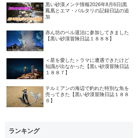
黒い砂漠メンテ情報2026年8月6日|黒
鳳凰とエマ・バルタリの記録日誌の追
加
赤ん坊のベル退治に参加してきました
【黒い砂漠冒険日誌１８８８】
＜星を愛した＞ラマに遭遇できたけど
知識が出なかった【黒い砂漠冒険日誌
１８８７】
テルミアンの海辺で釣れた特別な魚を
売ってきた【黒い砂漠冒険日誌１８８
６】
ランキング