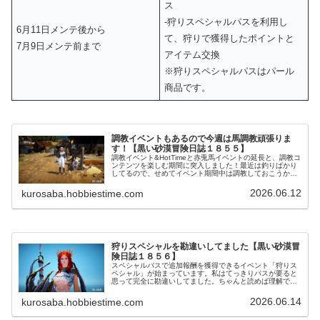
ス
‐狩りスペシャルパスを利用し
6月11日メンテ後から
て、狩りで獲得したポイントと
7月9日メンテ前まで
アイテム交換
※狩りスペシャルパスはパール
商品です。
調教イベントもあるので今週は馬調教頑張りま
す！【黒い砂漠冒険日誌１８５５】
調教イベント&HotTimeと赤兎馬イベントの延長と、調教コ
ンテンツを楽しむ期間に突入しました！最近は釣りばかり
してるので、せめてイベント期間中は調教しておこうかな
と思いました。そんな中で赤兎馬が誕生してくれたいう事
ないですしね。
2026.06.12
kurosaba.hobbiestime.com
狩りスペシャルを勘違いしてました【黒い砂漠冒
険日誌１８５６】
スペシャルパスで追加報酬を獲得できるイベント「狩りス
ペシャル」が始まっています。私はてっきりパスが要ると
思って完全に勘違いしてました。ちゃんと読めば理解でき
るに、読まない子になってました。イベントの内容を理解
したので狩りをちょっとだけ頑張ります！
2026.06.14
kurosaba.hobbiestime.com