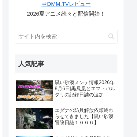
⇒DMM.TVレビュー
2026夏アニメ続々と配信開始！
人気記事
黒い砂漠メンテ情報2026年
8月6日|黒鳳凰とエマ・バル
タリの記録日誌の追加
エダナの防具解放依頼終わ
らせてきました【黒い砂漠
冒険日誌１６６６】