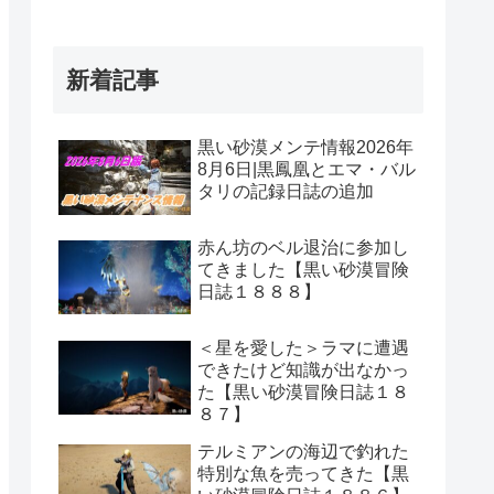
新着記事
黒い砂漠メンテ情報2026年
8月6日|黒鳳凰とエマ・バル
タリの記録日誌の追加
赤ん坊のベル退治に参加し
てきました【黒い砂漠冒険
日誌１８８８】
＜星を愛した＞ラマに遭遇
できたけど知識が出なかっ
た【黒い砂漠冒険日誌１８
８７】
テルミアンの海辺で釣れた
特別な魚を売ってきた【黒