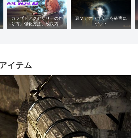
カラザドアクセサリーの作
真Ⅴアクセサリーを確実に
り方、強化方法、改良方法
ゲット
などまとめ【黒い砂漠冒険
日誌１４１７】
アイテム