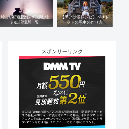
珍しい狩猟図鑑の狩猟動物
【黒い砂漠レシピ】ペリド
の出現場所一覧
ットの馬車の作り方
スポンサーリンク