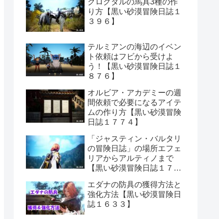
クログダルの馬具3種の作
り方【黒い砂漠冒険日誌１
３９６】
テルミアンの海辺のイベン
ト依頼はフビから受けよ
う！【黒い砂漠冒険日誌１
８７６】
オルビア・アカデミーの週
間依頼で必要になるアイテ
ムの作り方【黒い砂漠冒険
日誌１７７４】
「ジャスティン・バルタリ
の冒険日誌」の場所エフェ
リアからアルティノまで
【黒い砂漠冒険日誌１７０
６】
エダナの防具の獲得方法と
強化方法【黒い砂漠冒険日
誌１６３３】