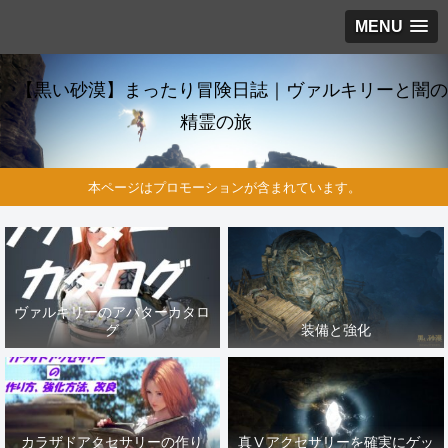
MENU
【黒い砂漠】まったり冒険日誌｜ヴァルキリーと闇の
精霊の旅
本ページはプロモーションが含まれています。
ヴァルキリーのアバターカタロ
グ
装備と強化
カラザドアクセサリーの作り
真Ⅴアクセサリーを確実にゲッ