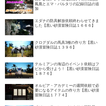
鳳凰とエマ・バルタリの記録日誌の追
加
エダナの防具解放依頼終わらせてきま
した【黒い砂漠冒険日誌１６６６】
クログダルの馬具3種の作り方【黒い
砂漠冒険日誌１３９６】
テルミアンの海辺のイベント依頼はフ
ビから受けよう！【黒い砂漠冒険日誌
１８７６】
オルビア・アカデミーの週間依頼で必
要になるアイテムの作り方【黒い砂漠
冒険日誌１７７４】