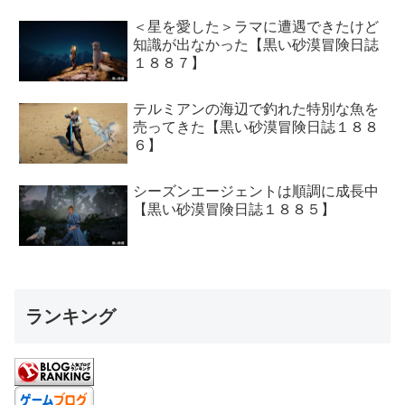
＜星を愛した＞ラマに遭遇できたけど
知識が出なかった【黒い砂漠冒険日誌
１８８７】
テルミアンの海辺で釣れた特別な魚を
売ってきた【黒い砂漠冒険日誌１８８
６】
シーズンエージェントは順調に成長中
【黒い砂漠冒険日誌１８８５】
ランキング