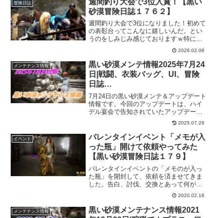
週間釣り大会で3位入賞！【黒い
冒険日誌
砂漠冒険日誌１７６２】
週間釣り大会で3位になりました！初めて
の表彰台ってこんなに嬉しいんだ。とい
うのをしみじみ感じておりますｗ特に、
何かをしたわけではなく、ターゲットの
2026.02.08
魚が釣れるところで釣りをする。ただこ
れだけで、ランキングに入れるのが週間
黒い砂漠メンテ情報2025年7月24
メンテナンス情報
釣り大会のいいところかもしれない。
日|戦闘、衣装バッグ、UI、冒険
日誌…
7月24日の黒い砂漠メンテ＆アップデート
情報です。今回のアップデートは、ハイ
デル宴会で告知されていたアップデート
がたくさん来ています。戦闘システムだ
2025.07.29
けでお腹いっぱいですが、衣装バッグの
追加や冒険日誌の調整など様々なカテゴ
バレンタインイベント「メモが入
イベント
リがアップデートされています。
った瓶」開けて依頼やってみた
【黒い砂漠冒険日誌１７９】
バレンタインイベントの「メモのが入っ
た瓶」を開封して、依頼を済ませてきま
した。告白、討伐、交換とあって何が出
るのかわからないのもなかなか楽しいで
2020.02.18
す。イベント期間はまだ残ってるので、
釣りしている間に全部出来たらいいな。
黒い砂漠メンテナンス情報2021
メンテナンス情報