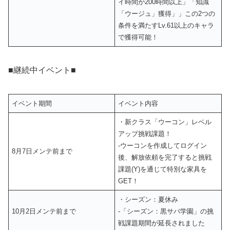
イ時間が200時間以上」「知識
「ウージュ」獲得」」この2つの
条件を満たすLv.61以上のキャラ
で獲得可能！
■継続中イベント■
イベント期間
イベント内容
・新クラス「ウーコン」レベル
アップ挑戦課題！
‐ウーコンを作成してログイン
8月7日メンテ前まで
後、解放依頼を完了すると挑戦
課題(Y)を通じて特別な家具を
GET！
・シーズン：夏休み
10月2日メンテ前まで
‐「シーズン：黒サバ学園」の挑
戦課題期間が延長されました