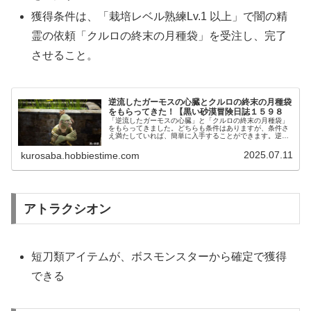
獲得条件は、「栽培レベル熟練Lv.1 以上」で闇の精
霊の依頼「クルロの終末の月種袋」を受注し、完了
させること。
逆流したガーモスの心臓とクルロの終末の月種袋
をもらってきた！【黒い砂漠冒険日誌１５９８
「逆流したガーモスの心臓」と「クルロの終末の月種袋」
をもらってきました。どちらも条件はありますが、条件さ
え満たしていれば、簡単に入手することができます。逆流
したガーモスの心臓の使い道は決まってますし、栽培専用
キャラも作ってみようかななんて。
2025.07.11
kurosaba.hobbiestime.com
アトラクシオン
短刀類アイテムが、ボスモンスターから確定で獲得
できる