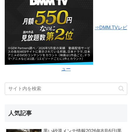
⇒DMM.TVレビ
ュー
人気記事
黒い砂漠メンテ情報2026年8月6日|黒