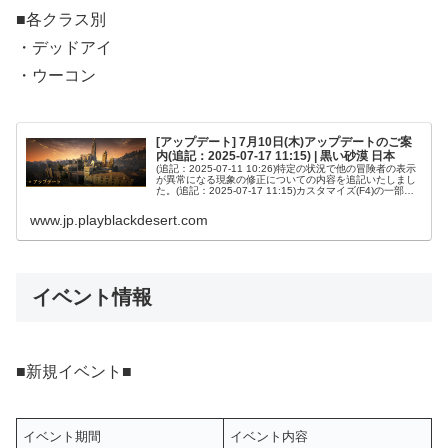
■各クラス別
・デッドアイ
・ウーコン
[アップデート] 7月10日(木)アップデートのご案
内(追記：2025-07-17 11:15) | 黒い砂漠 日本
(追記：2025-07-11 10:26)特定の状況で他の冒険者の表示
が異常になる現象の修正についての内容を追記いたしまし
た。(追記：2025-07-17 11:15)カスタマイズ(F4)の一部項
目で色を選択した際、選択中の色を示す枠がより...
www.jp.playblackdesert.com
イベント情報
■新規イベント■
イベント期間
イベント内容