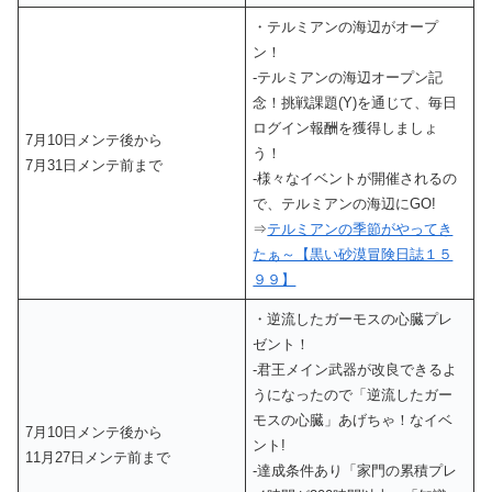
・テルミアンの海辺がオープ
ン！
‐テルミアンの海辺オープン記
念！挑戦課題(Y)を通じて、毎日
ログイン報酬を獲得しましょ
7月10日メンテ後から
う！
7月31日メンテ前まで
‐様々なイベントが開催されるの
で、テルミアンの海辺にGO!
⇒
テルミアンの季節がやってき
たぁ～【黒い砂漠冒険日誌１５
９９】
・逆流したガーモスの心臓プレ
ゼント！
‐君王メイン武器が改良できるよ
うになったので「逆流したガー
モスの心臓」あげちゃ！なイベ
7月10日メンテ後から
ント!
11月27日メンテ前まで
‐達成条件あり「家門の累積プレ