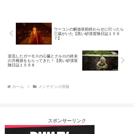
ウーコンの解放依頼終わらせに行ったら
三蔵がいた【黒い砂漠冒険日誌１５９
７】
逆流したガーモスの心臓とクルロの終末
の月種袋をもらってきた！【黒い砂漠冒
険日誌１５９８
ホーム
メンテナンス情報
スポンサーリンク