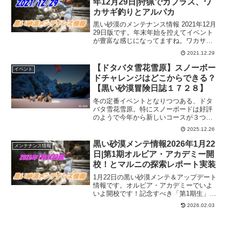
年12月29日|狩猟でカプラス、ワ
カサギ釣りとアルパカ
黒い砂漠のメンテナンス情報 2021年12月
29日版です。年末年始を控えてイベント
が豊富な感じになってますね。ワカサギ
釣りとかアルパカとか心が和むようなイ
2021.12.29
ベントに、狩猟でカプラスの石が出たり
と、じっくりと遊べるようなアップデー
【ドタバタ雪花雪原】スノーボー
イベント
トもあるので、砂漠正月を送れそうです
ドチャレンジはどこからできる？
ｗ
【黒い砂漠冒険日誌１７２８】
冬の定番イベントとなりつつある、ドタ
バタ雪花雪原。特にスノーボードは好評
のようで今年から新しいコースが３つ追
加されました。ただ、入場方法が解りに
2025.12.26
くかったので、改めてコースへの入場方
法を確認しています。ピーク討伐とワカ
黒い砂漠メンテ情報2026年1月22
メンテナンス情報
サギ釣りも行ってきましたよ。
日|第1期オルビア・アカデミー開
校！とマルニの探索レポート実装
1月22日の黒い砂漠メンテ＆アップデート
情報です。オルビア・アカデミーでいよ
いよ開校です！記念すべき「第1期生」と
なるので、入学しておきましょう！そし
2026.02.03
てマルニの密室で利用できる「マルニの
探索レポート」も実装されました。