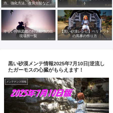
方、強化方法、改良方法などま
ト
とめ【黒い砂漠冒険日誌１４１
７】
珍しい狩猟図鑑の狩猟動物の出
【黒い砂漠レシピ】ペリドット
現場所一覧
の馬車の作り方
黒い砂漠メンテ情報2025年7月10日|逆流し
たガーモスの心臓がもらえます！
メンテナンス情報