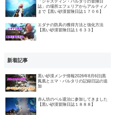
「ジャスティン・バルタリの冒険日
誌」の場所エフェリアからアルティノ
まで【黒い砂漠冒険日誌１７０６】
エダナの防具の獲得方法と強化方法
【黒い砂漠冒険日誌１６３３】
新着記事
黒い砂漠メンテ情報2026年8月6日|黒
鳳凰とエマ・バルタリの記録日誌の追
加
赤ん坊のベル退治に参加してきました
【黒い砂漠冒険日誌１８８８】