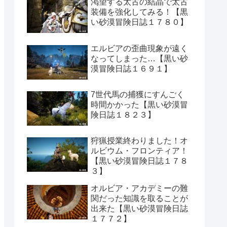
渇望する太古の結晶で太古
装備を強化してみる！【黒
い砂漠冒険日誌１７８０】
エルビアの歪曲現象が遠く
なってしまった…【黒い砂
漠冒険日誌１６９１】
7世代馬の捕獲にすんごく
時間かかった【黒い砂漠冒
険日誌１８２３】
狩猟授業終わりました！オ
ルビウム・フロンティア！
【黒い砂漠冒険日誌１７８
３】
オルビア・アカデミーの難
関だった知識を取ることが
出来た【黒い砂漠冒険日誌
１７７２】