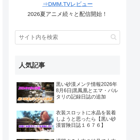
⇒DMM.TVレビュー
2026夏アニメ続々と配信開始！
人気記事
黒い砂漠メンテ情報2026年
8月6日|黒鳳凰とエマ・バル
タリの記録日誌の追加
衣装スロットに水晶を装着
しようと思ったら【黒い砂
漠冒険日誌１６７６】