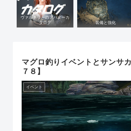
ヴァルキリーのアバターカ
タログ
装備と強化
マグロ釣りイベントとサンサカ
７８】
イベント