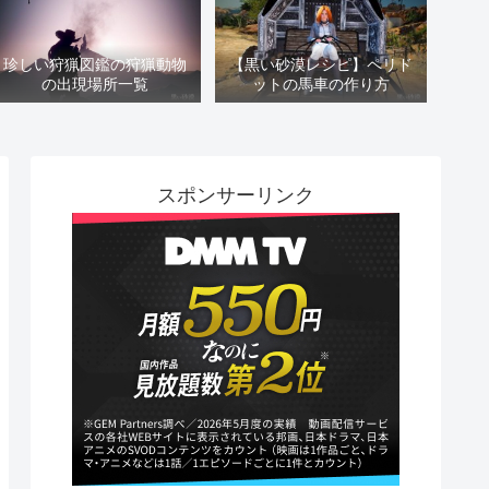
珍しい狩猟図鑑の狩猟動物
【黒い砂漠レシピ】ペリド
の出現場所一覧
ットの馬車の作り方
スポンサーリンク