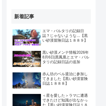
新着記事
エマ・バルタリの記録日
誌？じゃないような…【黒
い砂漠冒険日誌１８８９】
黒い砂漠メンテ情報2026年
8月6日|黒鳳凰とエマ・バル
タリの記録日誌の追加
赤ん坊のベル退治に参加し
てきました【黒い砂漠冒険
日誌１８８８】
＜星を愛した＞ラマに遭遇
できたけど知識が出なかっ
た【黒い砂漠冒険日誌１８