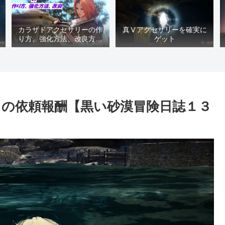
カラザドアクセサリーの作
真Ⅴアクセサリーを確実に
り方、強化方法、改良方法
ゲット
などまとめ【黒い砂漠冒険
日誌１４１７】
の依頼報酬【黒い砂漠冒険日誌１３