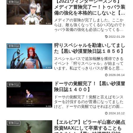
【2021ウィンターシーズン６】
冒険日誌
メディア冒険完了ー！トゥバラ装
備の強化を本格的にしないと【黒
い砂漠冒険日誌７４２】
メディアの冒険が完了しました。ここか
らは、敵も強くなってくる(ハズ)なのでト
ゥバラ装備の強化も必須になってくるこ
とでしょう。狩場毎の報酬も確実に取っ
2022.01.29
ていってしっかりと装備を固めていかな
いと。首都バレンシアに行く頃には、そ
狩りスペシャルを勘違いしてまし
冒険日誌
れなりに強くなってるといいなー。
た【黒い砂漠冒険日誌１８５６】
スペシャルパスで追加報酬を獲得できる
イベント「狩りスペシャル」が始まって
います。私はてっきりパスが要ると思っ
て完全に勘違いしてました。ちゃんと読
2026.06.14
めば理解できるに、読まない子になって
ました。イベントの内容を理解したので
ドーサの覚醒完了！【黒い砂漠冒
冒険日誌
狩りをちょっとだけ頑張ります！
険日誌１４００】
ドーサの覚醒完了！覚醒と言えばモンス
ターを討伐するのが普通になってました
けど、ドーサの覚醒ではそれほどの面倒
臭さはありませんでした。これが通常に
2024.10.12
なるとうれしいのになという流れだった
し、カットシーンがあるってのも良かっ
【エルビア】ビラーギ山塞の拠点
冒険日誌
たのかもです。
投資MAXにして卒業することも