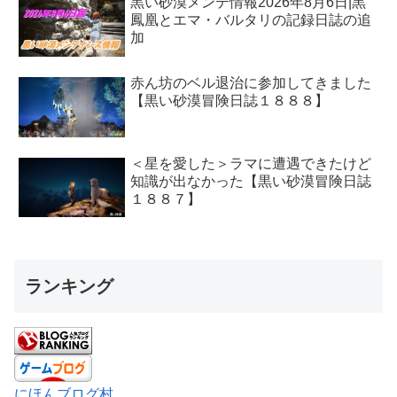
黒い砂漠メンテ情報2026年8月6日|黒
鳳凰とエマ・バルタリの記録日誌の追
加
赤ん坊のベル退治に参加してきました
【黒い砂漠冒険日誌１８８８】
＜星を愛した＞ラマに遭遇できたけど
知識が出なかった【黒い砂漠冒険日誌
１８８７】
ランキング
にほんブログ村