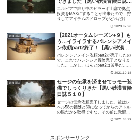
できました【黒い砂漠冒険日誌１
０９７】
エルビアで狩り中のビラーギ山塞で拠点
投資をMAXにすることが出来たので、狩
りしてアイテムのドロップがどれだけ変
わるか確認してきました。アイテムの確
2023.02.26
認もそこそこに目標としていた称号が３
つとも取れたので卒業することができま
【2021オータムシーズン+９】も
冒険日誌
した。次は、ナーガに行きます。
う…イライラするバレンシアメイ
ン依頼part2終了！【黒い砂漠冒
険日誌６７６】
バレンシアメイン依頼part2が完了したの
で、これでバレンシア冒険完了となりま
した。しかし、ほんとpart2は苦手だ…。
ただ、part2を終わらせないともらえない
2021.10.18
ものもあるっていうのが何ともな感じ。
丸っと変更してくんないかなpart2。そう
セージの伝承を済ませてラモー装
冒険日誌
思わずにはいられないｗ
備でしっくりきた【黒い砂漠冒険
日誌５１０】
セージの伝承依頼完了しました。後はレ
ベル58の報酬と60になってからのアトル
の眼だかを取得ですな。その前に覚醒も
あるんだろうけど。それまでの間に60に
2021.03.29
はなってたいと思ってます。で、セージ
の衣装が何か気に入らなかったのでラモ
ー装備着させたらしっくりきましたｗ
スポンサーリンク