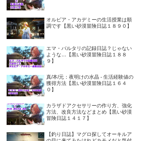
オルビア・アカデミーの生活授業は順
調です【黒い砂漠冒険日誌１８９０】
エマ・バルタリの記録日誌？じゃない
ような…【黒い砂漠冒険日誌１８８
９】
真/本/元：夜明けの水晶 - 生活経験値の
獲得方法【黒い砂漠冒険日誌１６４
０】
カラザドアクセサリーの作り方、強化
方法、改良方法などまとめ【黒い砂漠
冒険日誌１４１７】
【釣り日誌】マグロ探してオーキルア
の目に来てみたけれどカモメだと気付