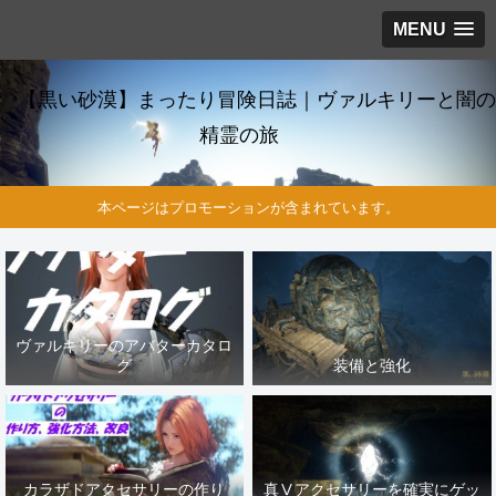
MENU
【黒い砂漠】まったり冒険日誌｜ヴァルキリーと闇の
精霊の旅
本ページはプロモーションが含まれています。
ヴァルキリーのアバターカタロ
グ
装備と強化
カラザドアクセサリーの作り
真Ⅴアクセサリーを確実にゲッ