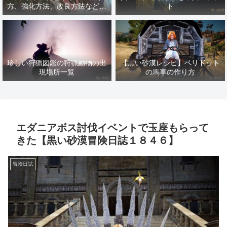
方、強化方法、改良方法などま
ト
とめ【黒い砂漠冒険日誌１４１
７】
珍しい狩猟図鑑の狩猟動物の出
【黒い砂漠レシピ】ペリドット
現場所一覧
の馬車の作り方
エダニアボス討伐イベントで玉座もらって
きた【黒い砂漠冒険日誌１８４６】
冒険日誌