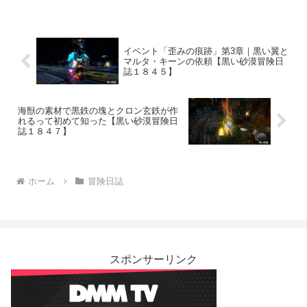
イベント「歪みの痕跡」第3章｜黒い翼と
マルタ・キーンの依頼【黒い砂漠冒険日
誌１８４５】
海獣の素材で黒鉄の塊とクロン玄鉄が作
れるって初めて知った【黒い砂漠冒険日
誌１８４７】
ホーム
冒険日誌
スポンサーリンク