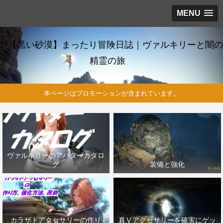
MENU
【黒い砂漠】まったり冒険日誌｜ヴァルキリーと闇の
精霊の旅
本ページはプロモーションが含まれています。
ヴァルキリーのアバターカタロ
グ
装備と強化
カラザドアクセサリーの作り
真Ⅴアクセサリーを確実にゲッ