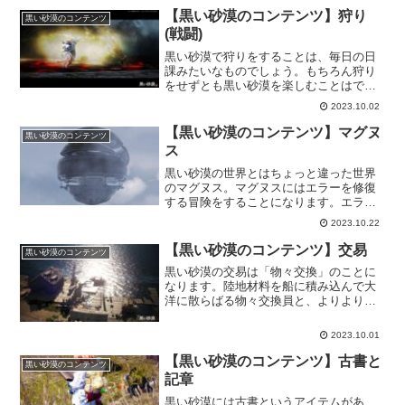
す。不滅の奈落では、クリア条件により
【黒い砂漠のコンテンツ】狩り
黒い砂漠のコンテンツ
等級も上げて行けるので攻略の甲斐はあ
(戦闘)
ります。
黒い砂漠で狩りをすることは、毎日の日
課みたいなものでしょう。もちろん狩り
をせずとも黒い砂漠を楽しむことはでき
ますが。ただ、全てのコンテンツを遊び
2023.10.02
尽くそうと思ったら、やっぱり狩りは必
要になってくるので、色んな事をして遊
【黒い砂漠のコンテンツ】マグヌ
黒い砂漠のコンテンツ
びたいなら狩りは外せないですね。
ス
黒い砂漠の世界とはちょっと違った世界
のマグヌス。マグヌスにはエラーを修復
する冒険をすることになります。エラー
を修復していく中で報酬を獲得したり、
2023.10.22
便利な機能も解放されていくので、是非
ともチャレンジしてほしいコンテンツに
【黒い砂漠のコンテンツ】交易
黒い砂漠のコンテンツ
なっています。
黒い砂漠の交易は「物々交換」のことに
なります。陸地材料を船に積み込んで大
洋に散らばる物々交換員と、よりより交
易品と物々交換するのが目的となりま
す。一番高い段階の交易品と物々交換す
2023.10.01
ることが出来れば、レアアイテムを獲得
できるかもしれません。
【黒い砂漠のコンテンツ】古書と
黒い砂漠のコンテンツ
記章
黒い砂漠には古書というアイテムがあ