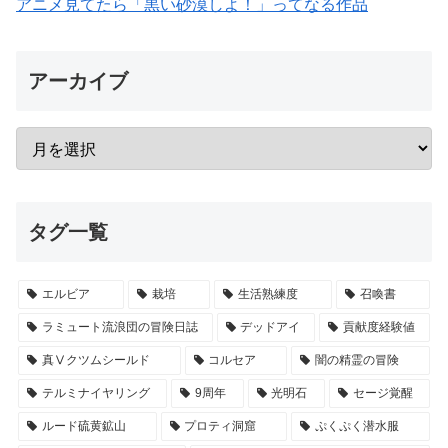
アニメ見てたら「黒い砂漠しよ！」ってなる作品
アーカイブ
タグ一覧
エルビア
栽培
生活熟練度
召喚書
ラミュート流浪団の冒険日誌
デッドアイ
貢献度経験値
真Ⅴクツムシールド
コルセア
闇の精霊の冒険
テルミナイヤリング
9周年
光明石
セージ覚醒
ルード硫黄鉱山
プロティ洞窟
ぷくぷく潜水服