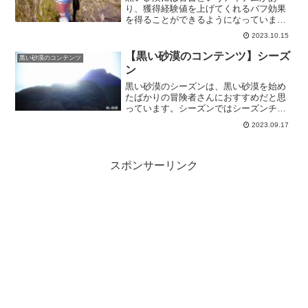
り、獲得経験値を上げてくれるバフ効果
を得ることができるようになっていま
す。微々たるものかもしれませんが、あ
2023.10.15
るとないとでは将来的に大きな差となる
はずなので、しっかり装備して経験値を
【黒い砂漠のコンテンツ】シーズ
黒い砂漠のコンテンツ
少しでも多く稼ぎたいものです。
ン
黒い砂漠のシーズンは、黒い砂漠を始め
たばかりの冒険者さんにおすすめだと思
っています。シーズンではシーズンチャ
ンネルというのがあり、そのチャンネル
2023.09.17
で遊ぶことで多くの特典があり、成長を
早めることも可能なので、早く黒い砂漠
に馴染めるんじゃないかと思います。
スポンサーリンク