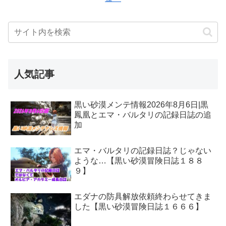
人気記事
黒い砂漠メンテ情報2026年8月6日|黒
鳳凰とエマ・バルタリの記録日誌の追
加
エマ・バルタリの記録日誌？じゃない
ような…【黒い砂漠冒険日誌１８８
９】
エダナの防具解放依頼終わらせてきま
した【黒い砂漠冒険日誌１６６６】