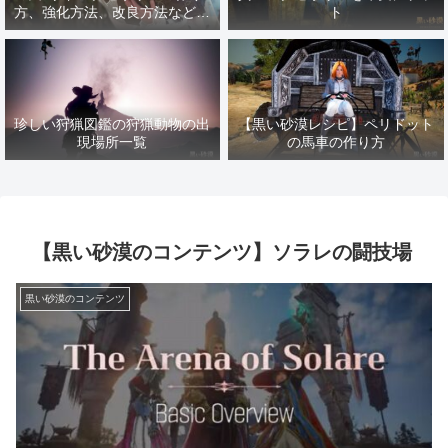
方、強化方法、改良方法などま
ト
とめ【黒い砂漠冒険日誌１４１
７】
珍しい狩猟図鑑の狩猟動物の出
【黒い砂漠レシピ】ペリドット
現場所一覧
の馬車の作り方
【黒い砂漠のコンテンツ】ソラレの闘技場
黒い砂漠のコンテンツ