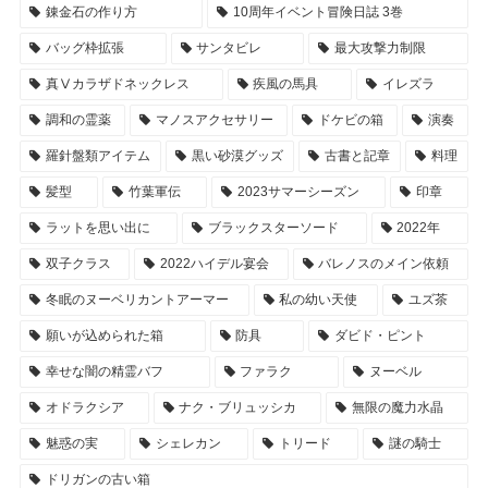
錬金石の作り方
10周年イベント冒険日誌 3巻
バッグ枠拡張
サンタビレ
最大攻撃力制限
真Ⅴカラザドネックレス
疾風の馬具
イレズラ
調和の霊薬
マノスアクセサリー
ドケビの箱
演奏
羅針盤類アイテム
黒い砂漠グッズ
古書と記章
料理
髪型
竹葉軍伝
2023サマーシーズン
印章
ラットを思い出に
ブラックスターソード
2022年
双子クラス
2022ハイデル宴会
バレノスのメイン依頼
冬眠のヌーベリカントアーマー
私の幼い天使
ユズ茶
願いが込められた箱
防具
ダビド・ピント
幸せな闇の精霊バフ
ファラク
ヌーベル
オドラクシア
ナク・ブリュッシカ
無限の魔力水晶
魅惑の実
シェレカン
トリード
謎の騎士
ドリガンの古い箱