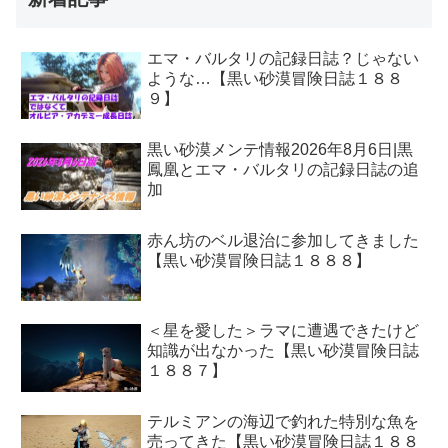
エマ・バルタリの記録日誌？じゃない
ような…【黒い砂漠冒険日誌１８８
９】
黒い砂漠メンテ情報2026年8月6日|黒
鳳凰とエマ・バルタリの記録日誌の追
加
赤ん坊のベル退治に参加してきました
【黒い砂漠冒険日誌１８８８】
＜星を愛した＞ラマに遭遇できたけど
知識が出なかった【黒い砂漠冒険日誌
１８８７】
テルミアンの海辺で釣れた特別な魚を
売ってきた【黒い砂漠冒険日誌１８８