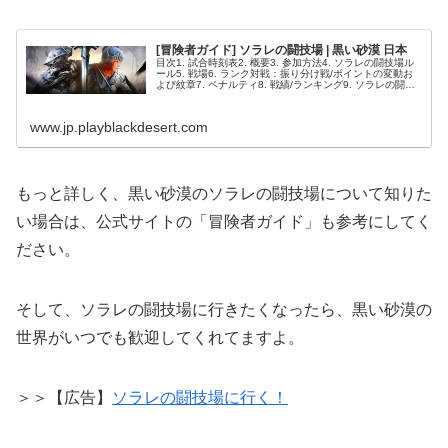
[冒険者ガイド] ソラレの闘技場 | 黒い砂漠 日本
目次1. 試合時刻表2. 概要3. 参加方法4. ソラレの闘技場ル
ール5. 戦場6. ランク対戦：振り分け戦/ポイントの変動お
よび紋章7. ペナルティ8. 戦績/ランキング9. ソラレの闘技
場リプレイ10. 勝利ポーズの設定試合時刻表ソラレ...
www.jp.playblackdesert.com
もっと詳しく、黒い砂漠のソラレの闘技場について知りた
い場合は、公式サイトの「冒険者ガイド」も参考にしてく
ださい。
そして、ソラレの闘技場に行きたくなったら、黒い砂漠の
世界がいつでも歓迎してくれてますよ。
＞＞【広告】
ソラレの闘技場に行く！