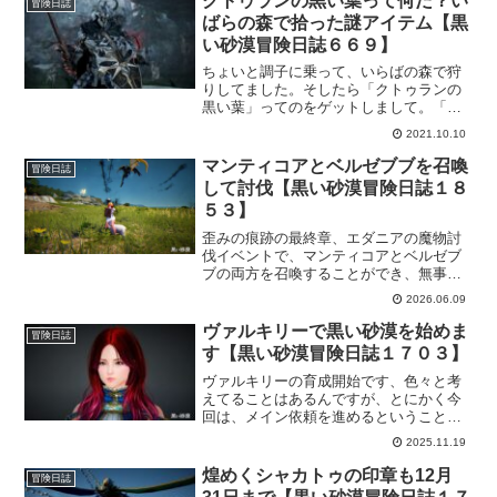
クトゥランの黒い葉って何だ？い
冒険日誌
者さんがたくさんいそう…。
ばらの森で拾った謎アイテム【黒
い砂漠冒険日誌６６９】
ちょいと調子に乗って、いらばの森で狩
りしてました。そしたら「クトゥランの
黒い葉」ってのをゲットしまして。「な
んじゃこりゃ？」って調べてみたら「あ
2021.10.10
ぁ～そういうのか」ってなりました。と
りあえずは、いばらの森で狩りするのが
マンティコアとベルゼブブを召喚
冒険日誌
大変なのでこれは保留になりましたｗ
して討伐【黒い砂漠冒険日誌１８
５３】
歪みの痕跡の最終章、エダニアの魔物討
伐イベントで、マンティコアとベルゼブ
ブの両方を召喚することができ、無事、
討伐することができました。エダニアの
2026.06.09
魔物ということで弱体化されたとはい
え、かなりビビッてましたけど、倒され
ヴァルキリーで黒い砂漠を始めま
冒険日誌
ることもなく討伐完了です。
す【黒い砂漠冒険日誌１７０３】
ヴァルキリーの育成開始です、色々と考
えてることはあるんですが、とにかく今
回は、メイン依頼を進めるということ
と、一般防具の外見も確認していこうと
2025.11.19
いうのがあります。購入すればいいけ
ど、依頼や狩り場で集まるならその方が
煌めくシャカトゥの印章も12月
冒険日誌
楽しいかなと思いまして。