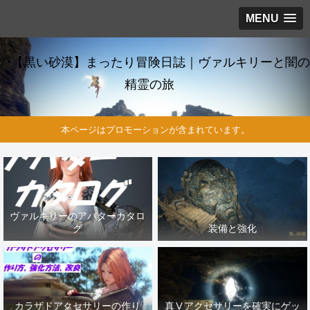
MENU
【黒い砂漠】まったり冒険日誌｜ヴァルキリーと闇の
精霊の旅
本ページはプロモーションが含まれています。
ヴァルキリーのアバターカタロ
グ
装備と強化
カラザドアクセサリーの作り
真Ⅴアクセサリーを確実にゲッ