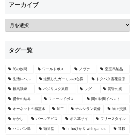
アーカイブ
タグ一覧
闇の狭間
ワールドボス
ノヴァ
皇室馬納品
生活レベル
逆流したガーモスの心臓
ドタバタ雪花雪原
駿馬訓練
バジリスク巣窟
フグ
黄昏の翼
侵食の結界
フィールドボス
闇の狭間イベント
オーネットの精霊水
加工
ナルシラン装備
物々交換
かかし
パールアビス
ボス草サイ
フリースタイル
ハコバン島
顕禄堂
hi-hoひかり with games
進捗