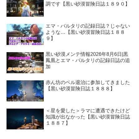
調です【黒い砂漠冒険日誌１８９０】
エマ・バルタリの記録日誌？じゃない
ような…【黒い砂漠冒険日誌１８８
９】
黒い砂漠メンテ情報2026年8月6日|黒
鳳凰とエマ・バルタリの記録日誌の追
加
赤ん坊のベル退治に参加してきました
【黒い砂漠冒険日誌１８８８】
＜星を愛した＞ラマに遭遇できたけど
知識が出なかった【黒い砂漠冒険日誌
１８８７】