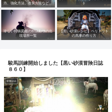
方、強化方法、改良方法などま
ト
とめ【黒い砂漠冒険日誌１４１
７】
珍しい狩猟図鑑の狩猟動物の出
【黒い砂漠レシピ】ペリドット
現場所一覧
の馬車の作り方
駿馬訓練開始しました【黒い砂漠冒険日誌
８６０】
冒険日誌