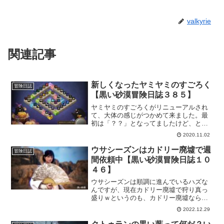
valkyrie
関連記事
新しくなったヤミヤミのすごろく
冒険日誌
【黒い砂漠冒険日誌３８５】
ヤミヤミのすごろくがリニューアルされ
て、大体の感じがつかめて来ました。最
初は「？？」となってましたけど、とり
あえず遊んでみればなんとか理解できる
2020.11.02
ものですねｗ残念ながら、毎回決まった
完走報酬がもらえなくはなりましたけ
ウサシーズンはカドリー廃墟で週
冒険日誌
ど、違った楽しみもありそうなのでいい
間依頼中【黒い砂漠冒険日誌１０
んじゃないかと思います。
４６】
ウサシーズンは順調に進んでいるハズな
んですが、現在カドリー廃墟で狩り真っ
盛りｗというのも、カドリー廃墟なら移
動も少なく固まっくれているので狩りが
2022.12.29
しやすい。ただ、宝物イベントに入って
しまったので時間を考えて行かない冒険