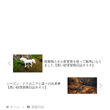
搭乗物スキル変更券を使って駿馬になり
ました【黒い砂漠冒険日誌８５９】
シーズン：ドラカニアと諸々の出来事
【黒い砂漠冒険日誌８６１】
ホーム
冒険日誌