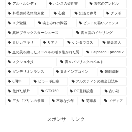
アル・ルンディ
ハンスの契約書
古代のアンビル
料理突発依頼簡素化
心臓
知識と称号
グラボ
メグ覚醒
埃まみれの陶器
ピントの強いフェンス
真Ⅳブラックスターシューズ
真Ⅴ雲のイヤリング
青いカマキリ
リアナ
ケンタウロス
錬金道人
血の風を纏ったヌーベルの引き裂かれた翼
Calpheon Episode 2
スクショ小技
真Ⅴバジリスクのベルト
ダンデリオンランス
黄金インプコイン
銀刺繍服
6周年
ビラーギ山塞
アルスティンの錬金日誌を
焦げた破片
GTX760
PC登録設定
古い箱
巨大ゴブリンの祭壇
不敵な少年
荷車象
メディア
スポンサーリンク