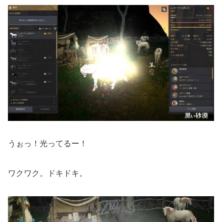
うぉっ！光ってるー！
ワクワク。ドキドキ。