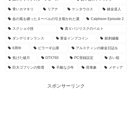
青いカマキリ
リアナ
ケンタウロス
錬金道人
血の風を纏ったヌーベルの引き裂かれた翼
Calpheon Episode 2
スクショ小技
真Ⅴバジリスクのベルト
ダンデリオンランス
黄金インプコイン
銀刺繍服
6周年
ビラーギ山塞
アルスティンの錬金日誌を
焦げた破片
GTX760
PC登録設定
古い箱
巨大ゴブリンの祭壇
不敵な少年
荷車象
メディア
スポンサーリンク