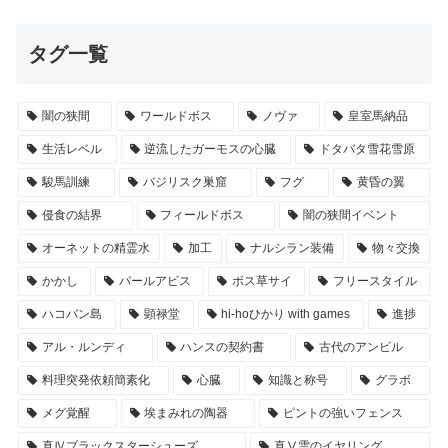
タグ一覧
闇の狭間
ワールドボス
ノヴァ
皇室馬納品
生活レベル
逆流したガーモスの心臓
ドタバタ雪花雪原
駿馬訓練
バジリスク巣窟
フグ
黄昏の翼
侵食の結界
フィールドボス
闇の狭間イベント
オーネットの精霊水
加工
ナルシラン装備
物々交換
かかし
パールアビス
ボス草サイ
フリースタイル
ハコバン島
顕禄堂
hi-hoひかり with games
進捗
アル・ルンディ
ハンスの契約書
古代のアンビル
料理突発依頼簡素化
心臓
知識と称号
グラボ
メグ覚醒
埃まみれの陶器
ピントの強いフェンス
真Ⅳブラックスターシューズ
真Ⅴ雲のイヤリング