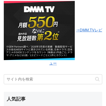
⇒DMM.TVレビ
ュー
人気記事