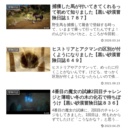
り箱の中身は安定してますな。
捕獲した馬が付いてきてくれるっ
冒険日誌
て初めて知りました【黒い砂漠冒
険日誌１７８７】
野生馬を捕獲して厩舎で登録する時っ
て、いままで乗って行ってたんですよ！
のんびりパカパカと。ところが今回初め
て「乗らなくてもだいじょぶ！」ってこ
2026.03.14
とを知りました。この部分が面倒で野生
馬の捕獲を避けて冒険者さんは、この方
ヒストリアとアクマンの区別が付
冒険日誌
法なら少しは楽かもです。
くようになりました【黒い砂漠冒
険日誌６４９】
ヒストリアやアクマンって、めったに行
くことがないんです。けども、せっかく
区別が付くようになったらしいので依頼
をこなしてきました。つい、忘れ物しち
2021.09.13
ゃって「あ～あ」となったりもしました
けど、無事依頼完了。これで、どっちか
4番目の魔女の試練2回目チャレン
冒険日誌
わかるようになったわけです。
ジと薄暗い冬の木の化石で待ちぼ
うけ【黒い砂漠冒険日誌８３６】
4番目の魔女の試練に、2回目のチャレン
ジをしてきました。1回目は、何もわから
ずでしたけど「こうなかな？」と思うと
ころがあったので、今回はそれが正しい
2023.04.25