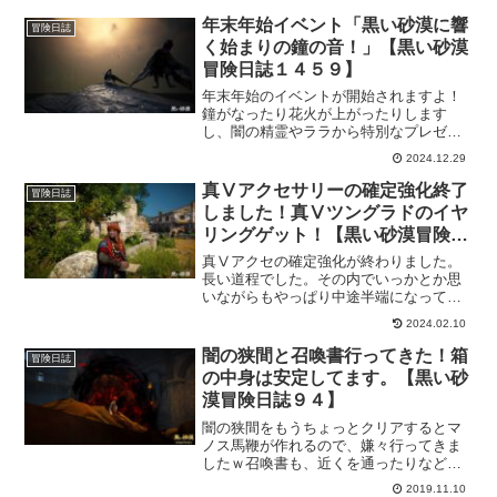
年末年始イベント「黒い砂漠に響
冒険日誌
く始まりの鐘の音！」【黒い砂漠
冒険日誌１４５９】
年末年始のイベントが開始されますよ！
鐘がなったり花火が上がったりします
し、闇の精霊やララから特別なプレゼン
トももらえるということなので、プレゼ
2024.12.29
ントだけでももらいに行かないとです
ね！そして、鐘の音や花火で新しい年を
真Ⅴアクセサリーの確定強化終了
冒険日誌
祝いましょう！
しました！真Ⅴツングラドのイヤ
リングゲット！【黒い砂漠冒険日
誌７７５】
真Ⅴアクセの確定強化が終わりました。
長い道程でした。その内でいっかとか思
いながらもやっぱり中途半端になってる
のが多くて、少しでも終わらせるものは
2024.02.10
終わらせようと思いなおしまして。これ
からも、やりたい事もたくさんあるから
闇の狭間と召喚書行ってきた！箱
冒険日誌
少しずつ進めて、終わらせるようにしな
の中身は安定してます。【黒い砂
いと。
漠冒険日誌９４】
闇の狭間をもうちょっとクリアするとマ
ノス馬鞭が作れるので、嫌々行ってきま
したｗ召喚書も、近くを通ったりなどつ
いでにこなしてきたんですけど、やっぱ
2019.11.10