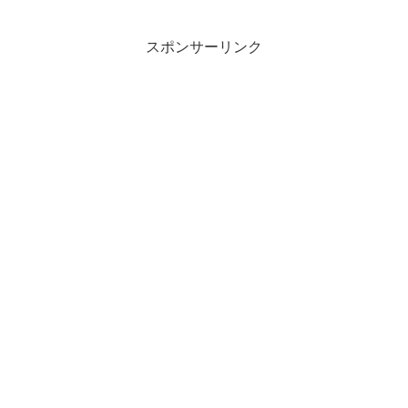
のか確認も含めてのチャレンジです。そ
して、薄暗い冬の木の化石で結構待ちぼ
うけを喰らってしまいました。
スポンサーリンク