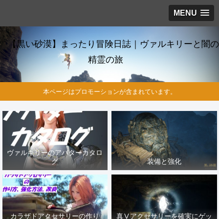
MENU
【黒い砂漠】まったり冒険日誌｜ヴァルキリーと闇の
精霊の旅
本ページはプロモーションが含まれています。
ヴァルキリーのアバターカタロ
グ
装備と強化
カラザドアクセサリーの作り
真Ⅴアクセサリーを確実にゲッ