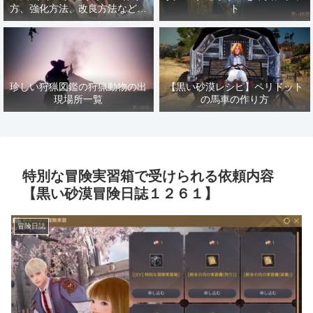
方、強化方法、改良方法などま
ト
とめ【黒い砂漠冒険日誌１４１
７】
珍しい狩猟図鑑の狩猟動物の出
【黒い砂漠レシピ】ペリドット
現場所一覧
の馬車の作り方
特別な冒険実習箱で受けられる依頼内容
【黒い砂漠冒険日誌１２６１】
冒険日誌