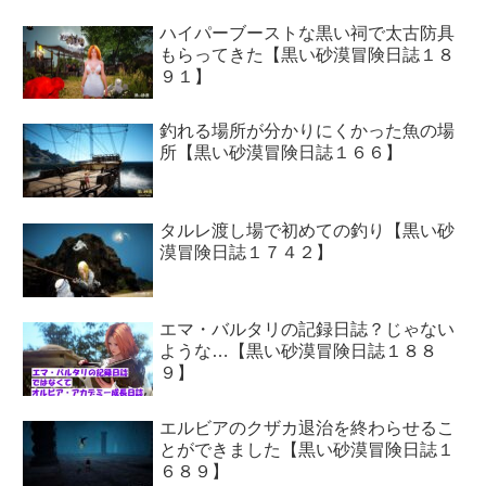
ハイパーブーストな黒い祠で太古防具
もらってきた【黒い砂漠冒険日誌１８
９１】
釣れる場所が分かりにくかった魚の場
所【黒い砂漠冒険日誌１６６】
タルレ渡し場で初めての釣り【黒い砂
漠冒険日誌１７４２】
エマ・バルタリの記録日誌？じゃない
ような…【黒い砂漠冒険日誌１８８
９】
エルビアのクザカ退治を終わらせるこ
とができました【黒い砂漠冒険日誌１
６８９】