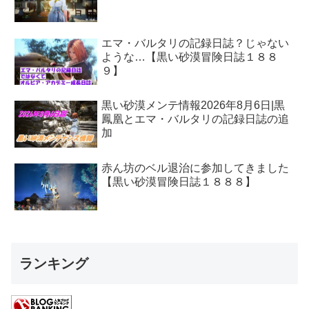
エマ・バルタリの記録日誌？じゃない
ような…【黒い砂漠冒険日誌１８８
９】
黒い砂漠メンテ情報2026年8月6日|黒
鳳凰とエマ・バルタリの記録日誌の追
加
赤ん坊のベル退治に参加してきました
【黒い砂漠冒険日誌１８８８】
ランキング