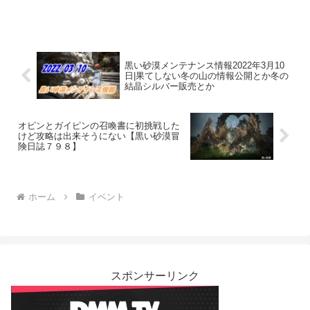
黒い砂漠メンテナンス情報2022年3月10
日|果てしない冬の山の情報公開とか冬の
結晶シルバー販売とか
オピンとガイピンの召喚書に初挑戦した
けど攻略は出来そうにない【黒い砂漠冒
険日誌７９８】
ホーム
イベント
スポンサーリンク