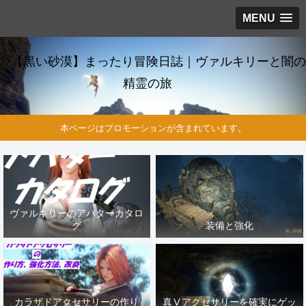
MENU
【黒い砂漠】まったり冒険日誌｜ヴァルキリーと闇の
精霊の旅
本ページはプロモーションが含まれています。
ヴァルキリーのアバターカタロ
グ
装備と強化
カラザドアクセサリーの作り
真Ⅴアクセサリーを確実にゲッ