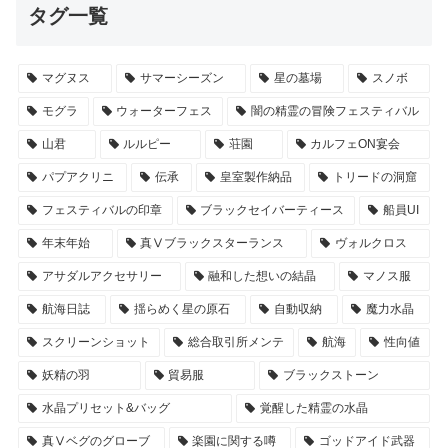
タグ一覧
マグヌス
サマーシーズン
星の墓場
スノボ
モグラ
ウォーターフェス
闇の精霊の冒険フェスティバル
山君
ルルピー
荘園
カルフェON宴会
パプアクリニ
伝承
皇室製作納品
トリードの洞窟
フェスティバルの印章
ブラックセイバーティース
船員UI
年末年始
真Ⅴブラックスターランス
ヴォルクロス
アサダルアクセサリー
融和した想いの結晶
マノス服
航海日誌
揺らめく星の原石
自動収納
魔力水晶
スクリーンショット
総合取引所メンテ
航海
性向値
妖精の羽
貿易服
ブラックストーン
水晶プリセット&バッグ
覚醒した精霊の水晶
真Ⅴベグのグローブ
楽園に関する噂
ゴッドアイド武器