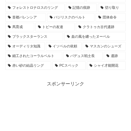
フォレストロナロスのリング
記憶の痕跡
切り取り
首都バレンシア
バジリスクのベルト
団体命令
馬育成
トビーの友達
クラトゥカ古代遺跡
ブラックスターランス
血の風を纏ったヌーベル
オーディリタ知識
イソベルの依頼
マスカンのシューズ
細工されたコーラルベルト
パデュス戦士長
遺跡
赤い砂の結晶リング
PCスペック
シャイ才能開花
スポンサーリンク