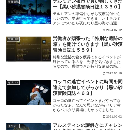
テルミアン夜市で買い物してきた
冒険日誌
ー【黒い砂漠冒険日誌１３３０】
テルミアンの準備中ながら夜市開催中ら
しいので、早速行ってきました！テルミ
アンについたら夜になり星の海が出迎え
てくれて雰囲気がでてますよー。夜市の
2024.07.12
方は4つあってそれぞれの特色のある商品
が並んでいるので、お好みのアイテムを
労働者が頑張った「特別な遺跡の
冒険日誌
獲得しておきましょー！
箱」を開けていきます【黒い砂漠
冒険日誌１５５９】
特別な遺跡の箱を獲得できるイベントが
終わっているのを、先ほど気づきました
ｗなので、獲得できた特別な遺跡の箱を
開けていきます。大当たりなクロン石は
2025.05.18
欲しいけど、狙ってあるものではないの
が「ガチャ」というものです。そんな開
コッコの逃亡イベントに時間を間
イベント
封記事でございます。
違えて参加してがっかり【黒い砂
漠冒険日誌４６３】
コッコの逃亡ってイベントまだやってな
かったなぁ。なんて思いながらべリア村
からバルタリ農場に向かってました。夜
にｗ完全に夜なのにそれでも気付かず、
2021.02.02
バルタリ農場で依頼を受けてから気付
く。いつものおとぼけな私でした。
アルスティンの謎解きにチャレン
イベント