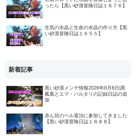
ったら【黒い砂漠冒険日誌１６７６】
生気の水晶と生命の水晶の作り方【黒
い砂漠冒険日誌１６５５】
新着記事
黒い砂漠メンテ情報2026年8月6日|黒
鳳凰とエマ・バルタリの記録日誌の追
加
赤ん坊のベル退治に参加してきました
【黒い砂漠冒険日誌１８８８】