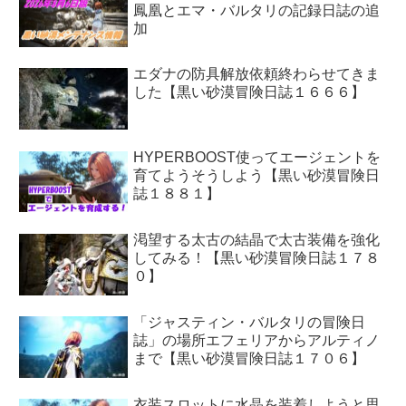
鳳凰とエマ・バルタリの記録日誌の追
加
エダナの防具解放依頼終わらせてきま
した【黒い砂漠冒険日誌１６６６】
HYPERBOOST使ってエージェントを
育てようそうしよう【黒い砂漠冒険日
誌１８８１】
渇望する太古の結晶で太古装備を強化
してみる！【黒い砂漠冒険日誌１７８
０】
「ジャスティン・バルタリの冒険日
誌」の場所エフェリアからアルティノ
まで【黒い砂漠冒険日誌１７０６】
衣装スロットに水晶を装着しようと思