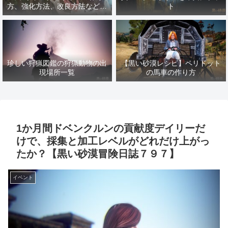
方、強化方法、改良方法などま
ト
とめ【黒い砂漠冒険日誌１４１
７】
珍しい狩猟図鑑の狩猟動物の出
【黒い砂漠レシピ】ペリドット
現場所一覧
の馬車の作り方
1か月間ドベンクルンの貢献度デイリーだ
けで、採集と加工レベルがどれだけ上がっ
たか？【黒い砂漠冒険日誌７９７】
イベント