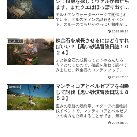
ジ！根源を探してヴァルが旅たち
ます。またクエはほっぽり出すス
タイルか？【黒い砂漠冒険日誌
テルミアンウォーターパークで開催され
９】
ている、アルスティンの謎解きイベン
ト。スルーのつもりがやっぱり報酬が気
になり参加することにしました。期間中
2019.08.14
にクリアできるといいけど…
錬金石を成長させるにはどうすれ
生活レベル
ばいい？【黒い砂漠冒険日誌１０
２４】
ふと錬金石の成長ってどうやるんだろ
う？となったので、確認を兼ねて調べて
みました。錬金石のコンテンツって、錬
金石を持ってたらそれで満足してしまっ
2022.12.03
ていたので、これまで意識してませんで
した。なので、思った時にしっかり調べ
マンティコアとベルゼブブを召喚
冒険日誌
ておきます。
して討伐【黒い砂漠冒険日誌１８
５３】
歪みの痕跡の最終章、エダニアの魔物討
伐イベントで、マンティコアとベルゼブ
ブの両方を召喚することができ、無事、
討伐することができました。エダニアの
2026.06.09
魔物ということで弱体化されたとはい
え、かなりビビッてましたけど、倒され
ることもなく討伐完了です。