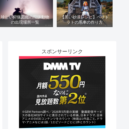
珍しい狩猟図鑑の狩猟動物
【黒い砂漠レシピ】ペリド
の出現場所一覧
ットの馬車の作り方
スポンサーリンク