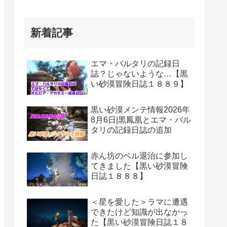
新着記事
エマ・バルタリの記録日
誌？じゃないような…【黒
い砂漠冒険日誌１８８９】
黒い砂漠メンテ情報2026年
8月6日|黒鳳凰とエマ・バル
タリの記録日誌の追加
赤ん坊のベル退治に参加し
てきました【黒い砂漠冒険
日誌１８８８】
＜星を愛した＞ラマに遭遇
できたけど知識が出なかっ
た【黒い砂漠冒険日誌１８