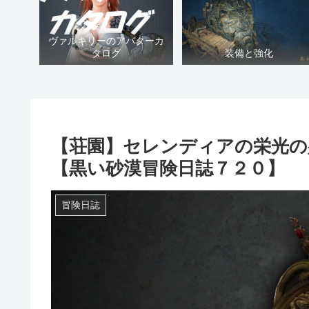
ヴァルキリーのアバターカ
タログ
装備と強化
【荘園】セレンディアの栄光の
【黒い砂漠冒険日誌７２０】
冒険日誌