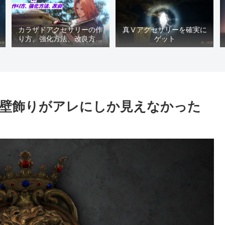
カラザドアクセサリーの作
真Ⅴアクセサリーを確実に
り方、強化方法、改良方法
ゲット
などまとめ【黒い砂漠冒険
日誌１４１７】
壁飾りがアレにしか見えなかった