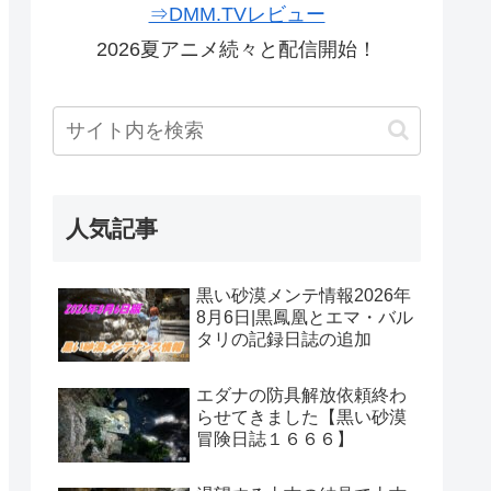
⇒DMM.TVレビュー
2026夏アニメ続々と配信開始！
人気記事
黒い砂漠メンテ情報2026年
8月6日|黒鳳凰とエマ・バル
タリの記録日誌の追加
エダナの防具解放依頼終わ
らせてきました【黒い砂漠
冒険日誌１６６６】