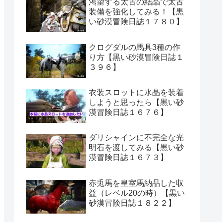
渇望する太古の結晶で太古
装備を強化してみる！【黒
い砂漠冒険日誌１７８０】
クログダルの馬具3種の作
り方【黒い砂漠冒険日誌１
３９６】
衣装スロットに水晶を装着
しようと思ったら【黒い砂
漠冒険日誌１６７６】
ダリシャインに不完全な光
明石を渡してみる【黒い砂
漠冒険日誌１６７３】
赤兎馬を皇室馬納品した収
益（レベル20の時）【黒い
砂漠冒険日誌１８２２】