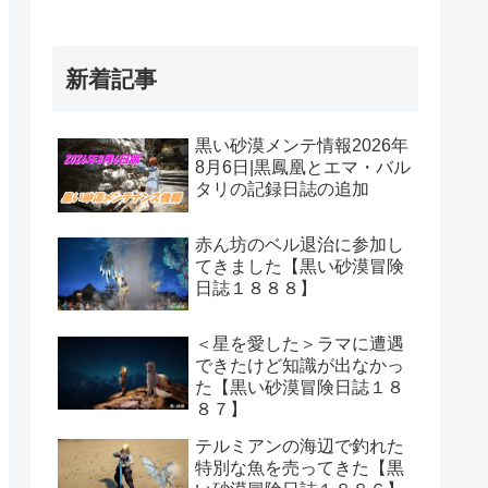
新着記事
黒い砂漠メンテ情報2026年
8月6日|黒鳳凰とエマ・バル
タリの記録日誌の追加
赤ん坊のベル退治に参加し
てきました【黒い砂漠冒険
日誌１８８８】
＜星を愛した＞ラマに遭遇
できたけど知識が出なかっ
た【黒い砂漠冒険日誌１８
８７】
テルミアンの海辺で釣れた
特別な魚を売ってきた【黒