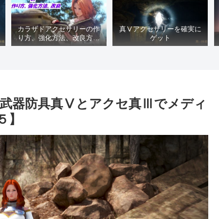
カラザドアクセサリーの作
真Ⅴアクセサリーを確実に
り方、強化方法、改良方法
ゲット
などまとめ【黒い砂漠冒険
日誌１４１７】
武器防具真Ⅴとアクセ真Ⅲでメディ
５】