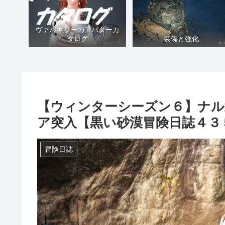
ヴァルキリーのアバターカ
タログ
装備と強化
【ウィンターシーズン６】ナル
ア突入【黒い砂漠冒険日誌４３
冒険日誌