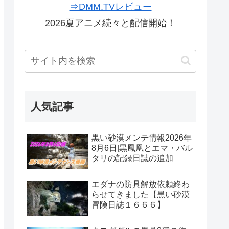
⇒DMM.TVレビュー
2026夏アニメ続々と配信開始！
人気記事
黒い砂漠メンテ情報2026年
8月6日|黒鳳凰とエマ・バル
タリの記録日誌の追加
エダナの防具解放依頼終わ
らせてきました【黒い砂漠
冒険日誌１６６６】