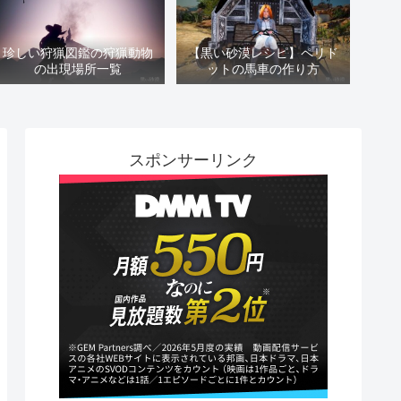
珍しい狩猟図鑑の狩猟動物
【黒い砂漠レシピ】ペリド
の出現場所一覧
ットの馬車の作り方
スポンサーリンク