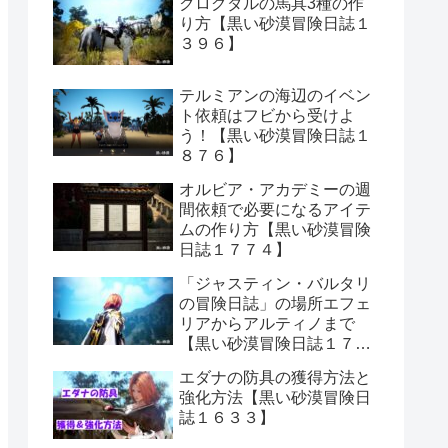
クログダルの馬具3種の作
り方【黒い砂漠冒険日誌１
３９６】
テルミアンの海辺のイベン
ト依頼はフビから受けよ
う！【黒い砂漠冒険日誌１
８７６】
オルビア・アカデミーの週
間依頼で必要になるアイテ
ムの作り方【黒い砂漠冒険
日誌１７７４】
「ジャスティン・バルタリ
の冒険日誌」の場所エフェ
リアからアルティノまで
【黒い砂漠冒険日誌１７０
６】
エダナの防具の獲得方法と
強化方法【黒い砂漠冒険日
誌１６３３】